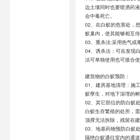
边土壤同时也要喷洒药液
会中毒死亡。
02、在白蚁的危害处，
蚁巢内，使其能够相互传
03、熏杀法:采用热气
04、诱杀法：可在发现
法可单独使用也可接合使
建筑物的白蚁预防：
01、建房基地清理：施
蚁孽生，对地下深埋的树
02、其它部位的防白蚁
白蚁生存繁殖的处所，需
顶撑无法拆除，残留在建
03、地基药物预防白蚁
隔绝白蚁通往室内的通道