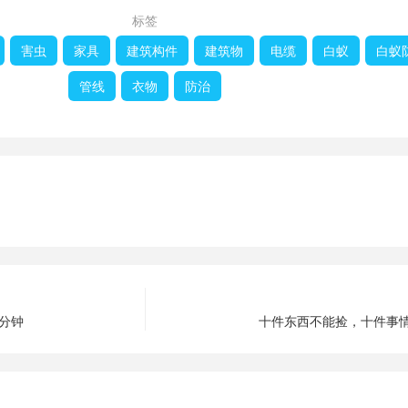
标签
害虫
家具
建筑构件
建筑物
电缆
白蚁
白蚁
管线
衣物
防治
5分钟
十件东西不能捡，十件事