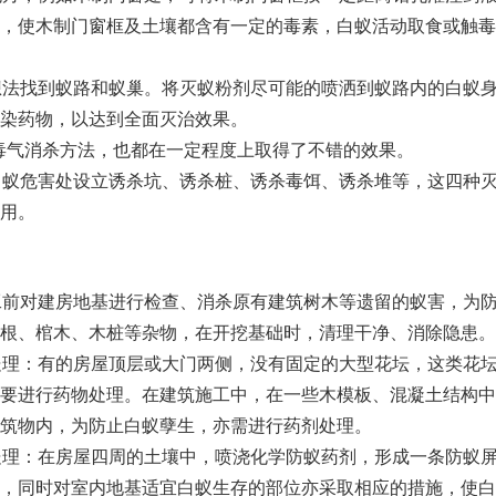
，使木制门窗框及土壤都含有一定的毒素，白蚁活动取食或触毒
想法找到蚁路和蚁巢。将灭蚁粉剂尽可能的喷洒到蚁路内的白蚁
染药物，以达到全面灭治效果。
或毒气消杀方法，也都在一定程度上取得了不错的效果。
白蚁危害处设立诱杀坑、诱杀桩、诱杀毒饵、诱杀堆等，这四种
用。
工前对建房地基进行检查、消杀原有建筑树木等遗留的蚁害，为
根、棺木、木桩等杂物，在开挖基础时，清理干净、消除隐患。
处理：有的房屋顶层或大门两侧，没有固定的大型花坛，这类花
要进行药物处理。在建筑施工中，在一些木模板、混凝土结构中
筑物内，为防止白蚁孽生，亦需进行药剂处理。
处理：在房屋四周的土壤中，喷浇化学防蚁药剂，形成一条防蚁
，同时对室内地基适宜白蚁生存的部位亦采取相应的措施，使白