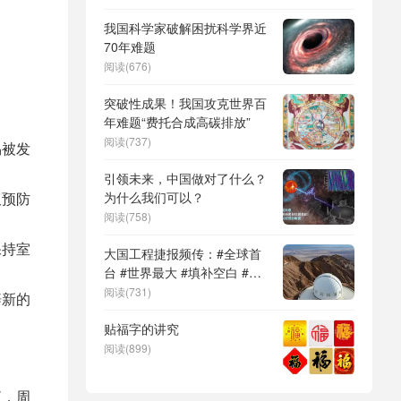
DeepSeek（深度求索）、人
形机器人、苏超、票根经济、
我国科学家破解困扰科学界近
育儿补贴、科学素养、网络生
70年难题
态治理
阅读(676)
突破性成果！我国攻克世界百
年难题“费托合成高碳排放”
阅读(737)
易被发
引领未来，中国做对了什么？
为什么我们可以？
蚁预防
阅读(758)
保持室
大国工程捷报频传：#全球首
台 #世界最大 #填补空白 #突
破关键节点
阅读(731)
辟新的
贴福字的讲究
阅读(899)
液，周