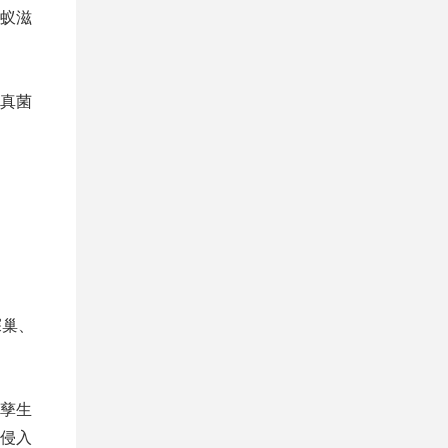
蚁滋
真菌
探巢、
孳生
侵入