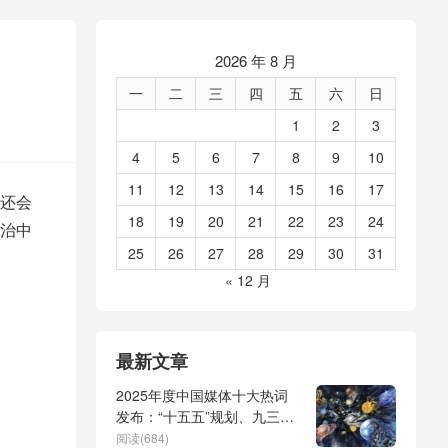
2026 年 8 月
一
二
三
四
五
六
日
1
2
3
4
5
6
7
8
9
10
11
12
13
14
15
16
17
还会
18
19
20
21
22
23
24
治中
25
26
27
28
29
30
31
« 12 月
最新文章
2025年度中国媒体十大热词
发布：“十五五”规划、九三阅
兵、全球治理倡议、
阅读(684)