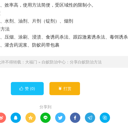
、效率高，使用方法简便，受区域性的限制小。
型
、水剂、油剂、片剂（锭剂）、烟剂
用方法
、压烟、涂刷、浸渍、食诱药杀法、跟踪激素诱杀法、毒饵诱杀
、灌含药泥浆、防蚁药带包裹
允许不得转载：
大福门
»
白蚁防治中心：分享白蚁防治方法
赞 (
0
)
打赏


分享到







