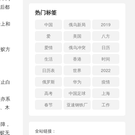
后都
热门标签
身上和
中国
俄乌新局
2019
爱
美国
八方
爱情
俄乌冲突
日历
灭蚁方
生活
香港
时间
日历表
世界
2022
防止白
俄罗斯
华为
疫情
高考
中国足球
上海
坛亦系
春节
亚速钢铁厂
工作
、木
屏障，
全站链接：
蚁无