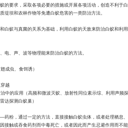
蚁的要求，采取各项必要的措施或开展各项活动，创造不利于白
质堤坝和农林作物等免遭白蚁危害的一类防治方法。
和白蚁与真菌的关系为基础，利用白蚁的天敌来防治白蚁和利用
、电、声、波等物理能来防治白蚁的方法。
有翅成虫、食饵诱）
蚁穿越
防治中的应用（高频和微波灭蚁、放射性同位素示综、利用声频
雷达探测白蚁巢）
—药粉，通过一定的方法，直接接触白蚁虫体，或者处理栖息、
因接触或吞食药剂而中毒死亡，或者因此而产生忌避作用而不能