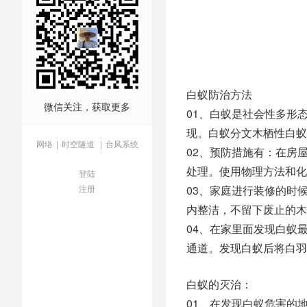
白蚁防治方法
微信关注，获取更多
01、白蚁是社会性多形
现。白蚁分文木栖性白蚁
网络
|
时空隧道
|
台风系统
02、预防措施有：在房
处理。使用物理方法和化
登陆
注册
03、家庭进行装修的时
内整洁，不留下废止的木
04、在家里面发现白蚁
通道。发现白蚁后将白羽
白蚁的灭治：
01、在发现白蚁危害的