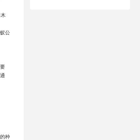
用木
蚁公
要
通
的种