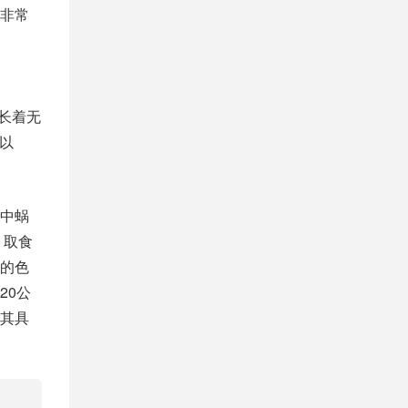
非常
长着无
颗以
中蜗
。取食
的色
20公
其具