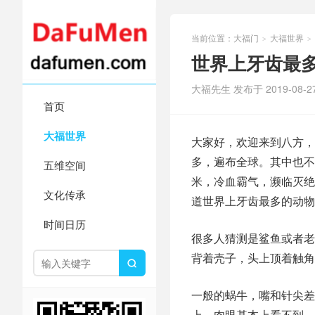
当前位置：
大福门
大福世界
>
>
世界上牙齿最
大福先生 发布于 2019-08-2
首页
大福世界
大家好，欢迎来到八方，
多，遍布全球。其中也不
五维空间
米，冷血霸气，濒临灭绝
文化传承
道世界上牙齿最多的动物
时间日历
很多人猜测是鲨鱼或者老
背着壳子，头上顶着触角

一般的蜗牛，嘴和针尖差
上，肉眼基本上看不到，