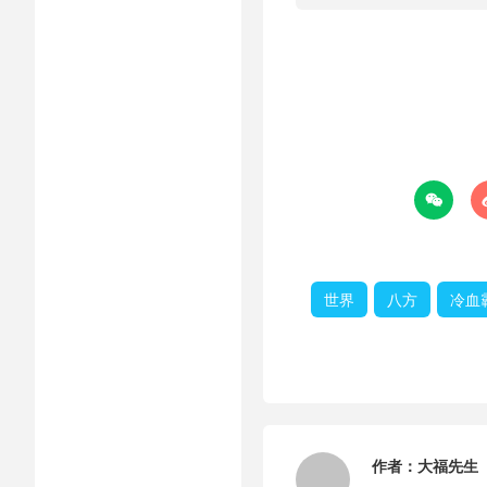

世界
八方
冷血
作者：
大福先生