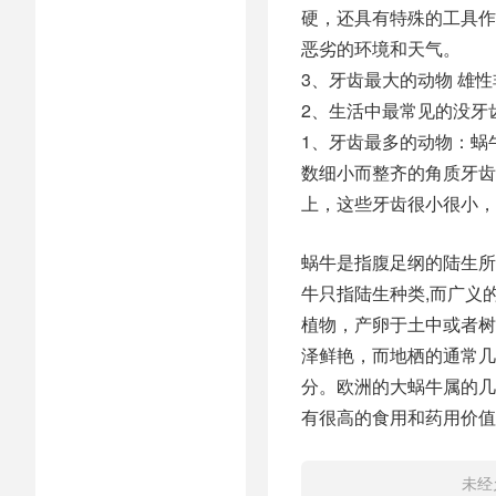
硬，还具有特殊的工具作
恶劣的环境和天气。
3、牙齿最大的动物 雄性
2、生活中最常见的没牙
1、牙齿最多的动物：蜗
数细小而整齐的角质牙齿
上，这些牙齿很小很小，
蜗牛是指腹足纲的陆生所
牛只指陆生种类,而广义
植物，产卵于土中或者树
泽鲜艳，而地栖的通常几
分。欧洲的大蜗牛属的几
有很高的食用和药用价值
未经