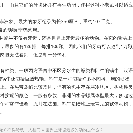
用，而且它们的牙齿还具有再生功能，使得这种小老鼠可以适应
非洲象。最大的象牙纪录为长350厘米，重约107千克。
齿的动物 非鸡莫属。
牛 蜗牛不仅有牙齿，还是世界上牙齿最多的动物。在它的舌头上
，最多的有135排，每排105颗，因此它们的牙齿可以达到1万
肉眼无法看到，但是却十分锋利。
有种类。一般西方语言中不区分水生的螺类和陆生的蜗牛，汉语
的蜗牛还包括巨盾蛞蝓。蜗牛是一种包括许多不同科、属的动物
上。在热带岛屿比较常见，但有的也生存在寒冷地区。树栖种类
种接近的颜色，一般有条纹。非洲的水晶螺属体型最大，多超过
个种常作佳肴，尤其在法国。蜗牛是陆地上最常见的软体动物，
。
允许不得转载：
大福门
»
世界上牙齿最多的动物是什么？