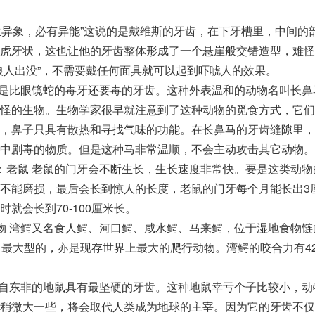
人生异象，必有异能”这说的是戴维斯的牙齿，在下牙槽里，中间的
虎牙状，这也让他的牙齿整体形成了一个悬崖般交错造型，难怪
狼人出没”，不需要戴任何面具就可以起到吓唬人的效果。
个是比眼镜蛇的毒牙还要毒的牙齿。这种外表温和的动物名叫长鼻
怪的生物。生物学家很早就注意到了这种动物的觅食方式，它们
，鼻子只具有散热和寻找气味的功能。在长鼻马的牙齿缝隙里，
中剧毒的物质。但是这种马非常温顺，不会主动攻击其它动物。
：老鼠 老鼠的门牙会不断生长，生长速度非常快。要是这类动物
不能磨损，最后会长到惊人的长度，老鼠的门牙每个月能长出3
就会长到70-100厘米长。
物 湾鳄又名食人鳄、河口鳄、咸水鳄、马来鳄，位于湿地食物链
中最大型的，亦是现存世界上最大的爬行动物。湾鳄的咬合力有42
。
来自东非的地鼠具有最坚硬的牙齿。这种地鼠幸亏个子比较小，动
稍微大一些，将会取代人类成为地球的主宰。因为它的牙齿不仅