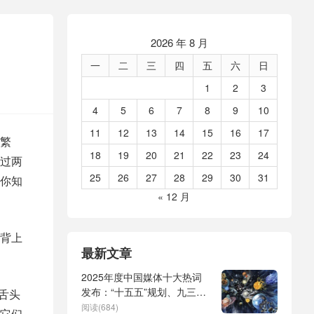
2026 年 8 月
一
二
三
四
五
六
日
1
2
3
4
5
6
7
8
9
10
11
12
13
14
15
16
17
繁
18
19
20
21
22
23
24
过两
25
26
27
28
29
30
31
你知
« 12 月
背上
最新文章
2025年度中国媒体十大热词
发布：“十五五”规划、九三阅
舌头
兵、全球治理倡议、
阅读(684)
它们