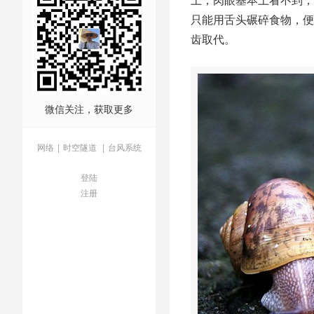
只能用舌头碾碎食物，便
齿取代。
微信关注，获取更多
网络
|
时空隧道
|
台风系统
登陆
注册