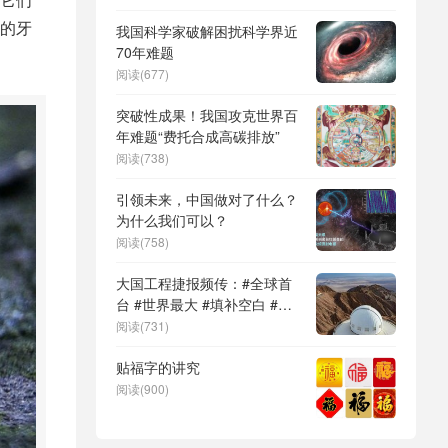
DeepSeek（深度求索）、人
的牙
形机器人、苏超、票根经济、
我国科学家破解困扰科学界近
育儿补贴、科学素养、网络生
70年难题
态治理
阅读(677)
突破性成果！我国攻克世界百
年难题“费托合成高碳排放”
阅读(738)
引领未来，中国做对了什么？
为什么我们可以？
阅读(758)
大国工程捷报频传：#全球首
台 #世界最大 #填补空白 #突
破关键节点
阅读(731)
贴福字的讲究
阅读(900)