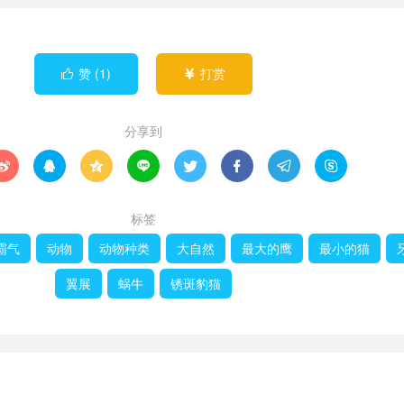
赞 (
1
)
打赏


分享到








标签
霸气
动物
动物种类
大自然
最大的鹰
最小的猫
翼展
蜗牛
锈斑豹猫