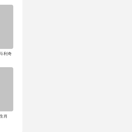
共斗利奇
生肖