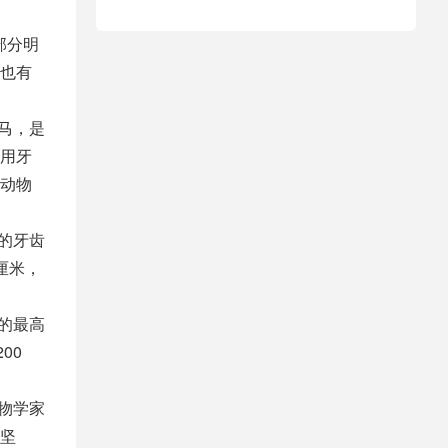
部分明
也有
马，是
用牙
动物
的牙齿
厘米，
的最高
00
物学家
坚