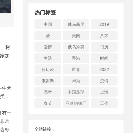
热门标签
中国
俄乌新局
2019
爱
美国
八方
物、树
爱情
俄乌冲突
日历
家加
生活
香港
时间
日历表
世界
2022
俄罗斯
华为
疫情
斗牛犬
高考
中国足球
上海
类，
春节
亚速钢铁厂
工作
具有一
非常
齿标
全站链接：