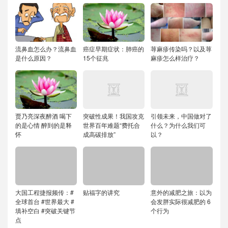
流鼻血怎么办？流鼻血
癌症早期症状：肺癌的
荨麻疹传染吗？以及荨
是什么原因？
15个征兆
麻疹怎么样治疗？
贾乃亮深夜醉酒 喝下
突破性成果！我国攻克
引领未来，中国做对了
的是心情 醉到的是释
世界百年难题“费托合
什么？为什么我们可
怀
成高碳排放”
以？
大国工程捷报频传：#
贴福字的讲究
意外的减肥之旅：以为
全球首台 #世界最大 #
会发胖实际很减肥的 6
填补空白 #突破关键节
个行为
点