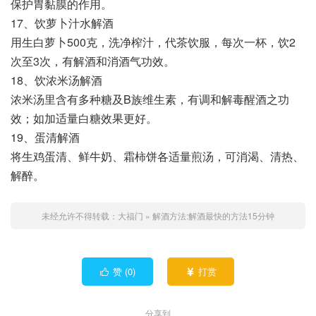
保护胃黏膜的作用。
17、饮萝卜汁水解酒
用生白萝卜500克，洗净榨汁，代茶饮服，每次一杯，饮2
次至3次，有解酒和消酒气功效。
18、饮浓米汤解酒
浓米汤里含有多种糖及B族维生素，有调和解毒醒酒之功
效；如加适量白糖效果更好。
19、蛋清解酒
将生鸡蛋清、鲜牛奶、霜柿饼各适量煎汤，可消渴、清热、
解醉。
未经允许不得转载：
大福门
»
解酒方法:解酒最快的方法15分钟
赞 (
0
)
打赏


分享到