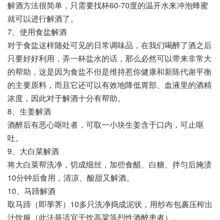
解酒方法很简单，只需要找杯60-70度的温开水来冲泡蜂蜜
就可以进行解酒了。
7、使用食盐解酒
对于食盐这样随处可见的日常调味品，在我们喝醉了酒之后
只要好好利用，弄一杯盐水的话，那么必然可以带来非常大
的帮助，这是因为食盐不但是维持惹你健康和新陈代谢平衡
的主要原料，而且它还可以有效地降低胃部、血液里的酒精
浓度，因此对于解酒十分有帮助。
8、生姜解酒
酒醉后有恶心呕吐者，可取一小块生姜含于口内，可止呕
吐。
9、大白菜解酒
将大白菜帮洗净，切成细丝，加些食醋、白糖、拌匀后腌渍
10分钟后食用，清凉、酸甜又解酒。
10、马蹄解酒
取马蹄（即荸荠）10多只洗净捣成泥状，用纱布包裹压榨出
汁饮服（此法最适宜于饮高粱等烈性酒醉患者）。