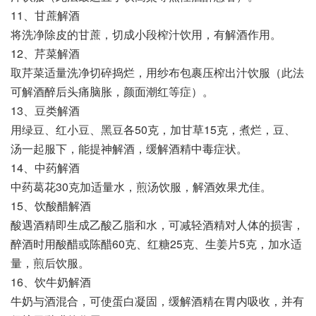
11、甘蔗解酒
将洗净除皮的甘蔗，切成小段榨汁饮用，有解酒作用。
12、芹菜解酒
取芹菜适量洗净切碎捣烂，用纱布包裹压榨出汁饮服（此法
可解酒醉后头痛脑胀，颜面潮红等症）。
13、豆类解酒
用绿豆、红小豆、黑豆各50克，加甘草15克，煮烂，豆、
汤一起服下，能提神解酒，缓解酒精中毒症状。
14、中药解酒
中药葛花30克加适量水，煎汤饮服，解酒效果尤佳。
15、饮酸醋解酒
酸遇酒精即生成乙酸乙脂和水，可减轻酒精对人体的损害，
醉酒时用酸醋或陈醋60克、红糖25克、生姜片5克，加水适
量，煎后饮服。
16、饮牛奶解酒
牛奶与酒混合，可使蛋白凝固，缓解酒精在胃内吸收，并有