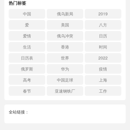
热门标签
中国
俄乌新局
2019
爱
美国
八方
爱情
俄乌冲突
日历
生活
香港
时间
日历表
世界
2022
俄罗斯
华为
疫情
高考
中国足球
上海
春节
亚速钢铁厂
工作
全站链接：