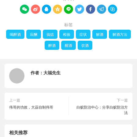









标签
喝醉酒
应酬
搞掂
检验
症状
解酒
解酒方法
醉酒
醒酒
饮酒
作者：
大福先生
上一篇
下一篇
伟哥的功效，大蒜自制伟哥
白蚁防治中心：分享白蚁防治方
法
相关推荐