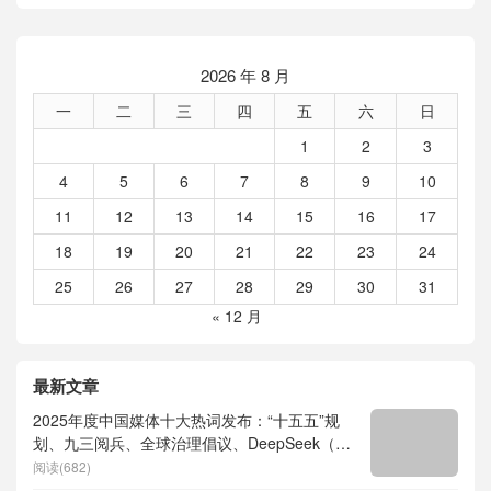
2026 年 8 月
一
二
三
四
五
六
日
1
2
3
4
5
6
7
8
9
10
11
12
13
14
15
16
17
18
19
20
21
22
23
24
25
26
27
28
29
30
31
« 12 月
最新文章
2025年度中国媒体十大热词发布：“十五五”规
划、九三阅兵、全球治理倡议、DeepSeek（深
度求索）、人形机器人、苏超、票根经济、育
阅读(682)
儿补贴、科学素养、网络生态治理