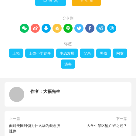


分享到









标签
上饶
上饶小学案件
事态发展
父亲
男孩
网友
遇害
作者：
大福先生
上一篇
下一篇
面对美国封锁为什么华为概念股
大学生景区坠亡谁之过？
涨停