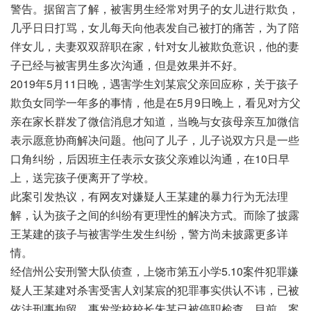
警告。据留言了解，被害男生经常对男子的女儿进行欺负，
几乎日日打骂，女儿每天向他表发自己被打的痛苦，为了陪
伴女儿，夫妻双双辞职在家，针对女儿被欺负意识，他的妻
子已经与被害男生多次沟通，但是效果并不好。
2019年5月11日晚，遇害学生刘某宸父亲回应称，关于孩子
欺负女同学一年多的事情，他是在5月9日晚上，看见对方父
亲在家长群发了微信消息才知道，当晚与女孩母亲互加微信
表示愿意协商解决问题。他问了儿子，儿子说双方只是一些
口角纠纷，后因班主任表示女孩父亲难以沟通，在10日早
上，送完孩子便离开了学校。
此案引发热议，有网友对嫌疑人王某建的暴力行为无法理
解，认为孩子之间的纠纷有更理性的解决方式。而除了披露
王某建的孩子与被害学生发生纠纷，警方尚未披露更多详
情。
经信州公安刑警大队侦查，上饶市第五小学5.10案件犯罪嫌
疑人王某建对杀害受害人刘某宸的犯罪事实供认不讳，已被
依法刑事拘留。事发学校校长朱某已被停职检查。目前，案