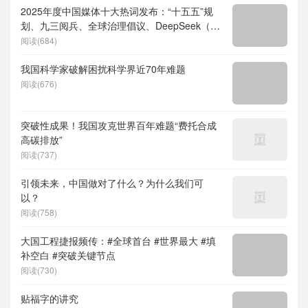
2025年度中国媒体十大热词发布：“十五五”规
划、九三阅兵、全球治理倡议、DeepSeek（深
度求索）、人形机器人、苏超、票根经济、育
阅读(684)
儿补贴、科学素养、网络生态治理
我国科学家破解困扰科学界近70年难题
阅读(676)
突破性成果！我国攻克世界百年难题“费托合成
高碳排放”
阅读(737)
引领未来，中国做对了什么？为什么我们可
以？
阅读(758)
大国工程捷报频传：#全球首台 #世界最大 #填
补空白 #突破关键节点
阅读(730)
贴福字的讲究