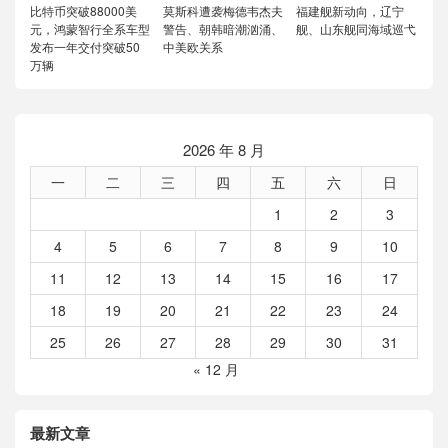
比特币突破88000美
莫斯科遭袭梅德韦杰夫
福建舰新动向，辽宁
元，鸿蒙智行全系车型
警告、朝韩暗潮汹涌、
舰、山东舰同海域巡弋
发布一年交付突破50
中美欧关系
万辆
2026 年 8 月
一
二
三
四
五
六
日
1
2
3
4
5
6
7
8
9
10
11
12
13
14
15
16
17
18
19
20
21
22
23
24
25
26
27
28
29
30
31
« 12 月
最新文章