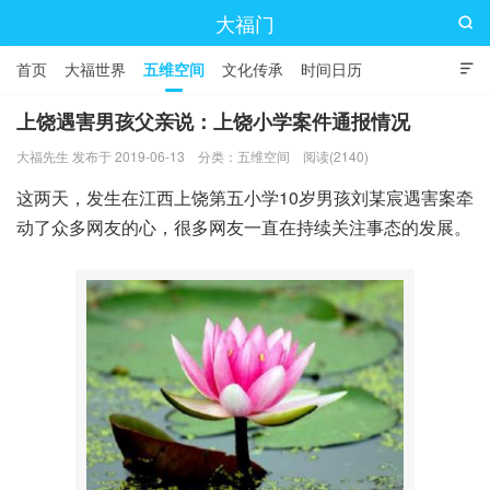
大福门

首页
大福世界
五维空间
文化传承
时间日历

上饶遇害男孩父亲说：上饶小学案件通报情况
大福先生 发布于 2019-06-13
分类：
五维空间
阅读(2140)
这两天，发生在江西上饶第五小学10岁男孩刘某宸遇害案牵
动了众多网友的心，很多网友一直在持续关注事态的发展。