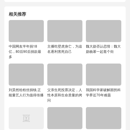
相关推荐
中国网友半年捐18
主播吃壁虎身亡，为追
魏大勋否认恋情：魏大
亿，80后90后捐款最
名逐利害死自己
勋杨幂一起逛个街
多
刘昊然给粉丝捐钱 正
父亲生死投票决定，人
我国科学家破解困扰科
能量艺人行为值得传播
性本原和生命质量的拷
学界近70年难题
问