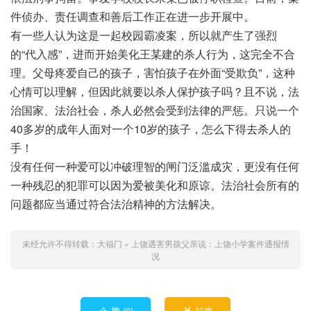
件侦办、责任调查和善后工作正在进一步开展中。
有一些人认为这是一起校园霸凌案，所以就产生了强烈
的“代入感”，进而开始美化王某建的杀人行为，这完全不合
理。父母疼爱自己的孩子，害怕孩子在外面“受欺负”，这种
心情可以理解，但因此就要以杀人保护孩子吗？且不说，法
治国家、法治社会，杀人必然会受到法律的严惩。只说一个
40多岁的成年人面对一个10岁的孩子，怎么下得去杀人的
手！
没有任何一种爱可以冲破理智的闸门泛滥成灾，更没有任何
一种残忍的犯罪可以因为爱被美化和原谅。法治社会所有的
问题都应当通过符合法治精神的方法解决。
未经允许不得转载：
大福门
»
上饶遇害男孩父亲说：上饶小学案件通报情
况
赞 (
0
)
打赏