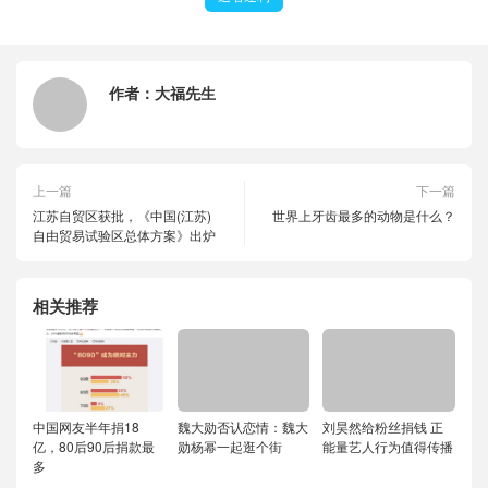
作者：
大福先生
上一篇
下一篇
江苏自贸区获批，《中国(江苏)
世界上牙齿最多的动物是什么？
自由贸易试验区总体方案》出炉
相关推荐
中国网友半年捐18
魏大勋否认恋情：魏大
刘昊然给粉丝捐钱 正
亿，80后90后捐款最
勋杨幂一起逛个街
能量艺人行为值得传播
多