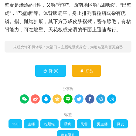
壁虎是蜥蜴的1种，又称”守宫”。西南地区称“四脚蛇”、“巴壁
虎”，”巴壁蜥”等。体背腹扁平，身上排列着粒鳞或杂有疣
鳞。指、趾端扩展，其下方形成皮肤褶襞，密布腺毛，有粘
附能力，可在墙壁、天花板或光滑的平面上迅速爬行。
未经允许不得转载：
大福门
»
主播吃壁虎身亡，为追名逐利害死自己
赞 (
0
)
打赏


分享到









标签
120
主播
吃蜈蚣
壁虎
民警
男主播
网友
追名逐利