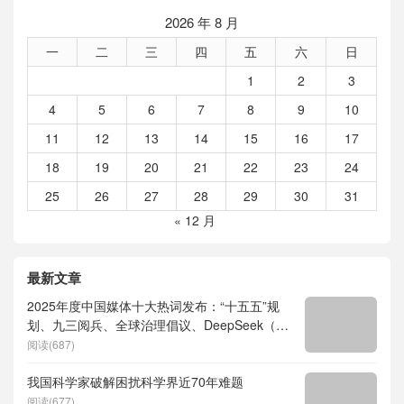
2026 年 8 月
一
二
三
四
五
六
日
1
2
3
4
5
6
7
8
9
10
11
12
13
14
15
16
17
18
19
20
21
22
23
24
25
26
27
28
29
30
31
« 12 月
最新文章
2025年度中国媒体十大热词发布：“十五五”规
划、九三阅兵、全球治理倡议、DeepSeek（深
度求索）、人形机器人、苏超、票根经济、育
阅读(687)
儿补贴、科学素养、网络生态治理
我国科学家破解困扰科学界近70年难题
阅读(677)