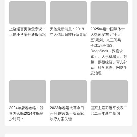
上饶遇害男孩父亲说：
天佑最新消息：2019
2025年度中国媒体十
上饶小学案件通报情况
年天佑回归转行做导演
大热词发布：“十五
五”规划、九三阅兵、
全球治理倡议、
DeepSeek（深度求
索）、人形机器人、苏
超、票根经济、育儿补
贴、科学素养、网络生
态治理
2024年躲春攻略：躲
2023年春运大幕今日
国家主席习近平发表二
春怎么躲2024年躲多
开启 解读第十版新冠
〇二三年新年贺词
少时间？
诊疗方案关键