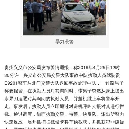
暴力袭警
贵州兴义市公安局发布警情通报，称2019年4月25日12时
30分许，兴义市公安局交警大队事故中队执勤人员驾驶贵
E9281警车从北门交警大队返回事故处理中队，一过路男子
称要报警，在执勤人员对其询问时，该男子突然从身上拔出
水果刀追逐对其询问的执勤人员，并趁机跳上车将警车开
走。事发后，执勤人员立即通过对讲机呼叫支援对其进行拦
截。通过调度，街面执勤交警、特警、快反队、派出所警力
快速反应，展开抓捕拦截设卡将车辆截获，并抓获犯罪嫌疑