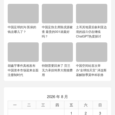
中国足球的沟 医保的
中国足协主席陈戌源被
土耳其地震后叙利亚边
钱去哪儿了？
查 最贵的001就最好
境的战斗仍在继续
吗？
ChatGPT热度探讨
胡鑫宇事件真相发布
特朗普要回来了 芬兰
中国空间站首次举
中国资本市场迎来全面
无力承担饲养大熊猫费
办“全球拍天宫” 泽连斯
注册制时代
用
基解除季莫申科职务
2026 年 8 月
一
二
三
四
五
六
日
1
2
3