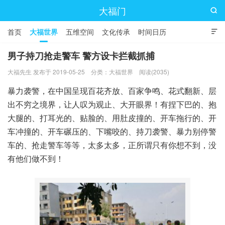
大福门

首页
大福世界
五维空间
文化传承
时间日历

男子持刀抢走警车 警方设卡拦截抓捕
大福先生 发布于 2019-05-25
分类：
大福世界
阅读(2035)
暴力袭警，在中国呈现百花齐放、百家争鸣、花式翻新、层
出不穷之境界，让人叹为观止、大开眼界！有捏下巴的、抱
大腿的、打耳光的、贴脸的、用肚皮撞的、开车拖行的、开
车冲撞的、开车碾压的、下嘴咬的、持刀袭警、暴力别停警
车的、抢走警车等等，太多太多，正所谓只有你想不到，没
有他们做不到！