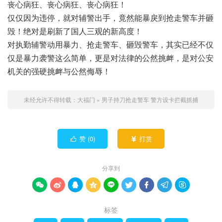
丧心病狂、丧心病狂、丧心病狂！
仅仅因为违停，就对辅警出手，竟然能暴戾到抢走警车并砸
毁！绝对是刷新了国人三观的新高度！
对执勤辅警动用暴力、抢走警车、砸毁警车，其实已经不仅
仅是暴力袭警这么简单，更是对法律的公然挑衅，是对公安
机关的强硬挑衅与公然侮辱！
未经允许不得转载：
大福门
»
男子持刀抢走警车 警方设卡拦截抓捕
赞 (
0
)
打赏


分享到









标签