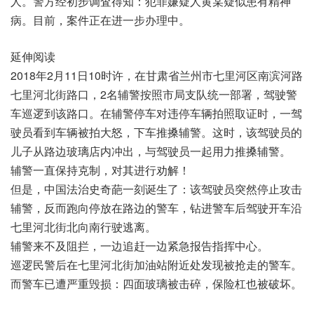
人。警方经初步调査得知：犯罪嫌疑人黄某疑似患有精神
病。目前，案件正在进一步办理中。
延伸阅读
2018年2月11日10时许，在甘肃省兰州市七里河区南滨河路
七里河北街路口，2名辅警按照市局支队统一部署，驾驶警
车巡逻到该路口。在辅警停车对违停车辆拍照取证时，一驾
驶员看到车辆被拍大怒，下车推搡辅警。这时，该驾驶员的
儿子从路边玻璃店内冲出，与驾驶员一起用力推搡辅警。
辅警一直保持克制，对其进行劝解！
但是，中国法治史奇葩一刻诞生了：该驾驶员突然停止攻击
辅警，反而跑向停放在路边的警车，钻进警车后驾驶开车沿
七里河北街北向南行驶逃离。
辅警来不及阻拦，一边追赶一边紧急报告指挥中心。
巡逻民警后在七里河北街加油站附近处发现被抢走的警车。
而警车已遭严重毁损：四面玻璃被击碎，保险杠也被破坏。