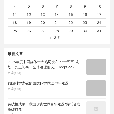
4
5
6
7
8
9
10
11
12
13
14
15
16
17
18
19
20
21
22
23
24
25
26
27
28
29
30
31
« 12 月
最新文章
2025年度中国媒体十大热词发布：“十五五”规
划、九三阅兵、全球治理倡议、DeepSeek（深
度求索）、人形机器人、苏超、票根经济、育
阅读(683)
儿补贴、科学素养、网络生态治理
我国科学家破解困扰科学界近70年难题
阅读(675)
突破性成果！我国攻克世界百年难题“费托合成
高碳排放”