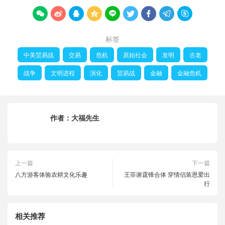









标签
中美贸易战
交易
危机
原始社会
发明
古老
战争
文明进程
演化
贸易战
金融
金融危机
作者：
大福先生
上一篇
下一篇
八方游客体验农耕文化乐趣
王菲谢霆锋合体 穿情侣装恩爱出
行
相关推荐