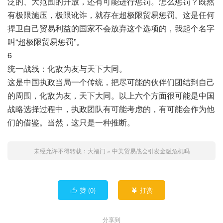
泛的、大范围的开放，还有可能进行惩罚。怎么惩罚？既然
有极限施压，极限讹诈，就存在超极限贸易惩罚。这是任何
捍卫自己贸易利益的国家不会放弃这个选项的，我起个名字
叫“超极限贸易惩罚”。
6
统一战线：化敌为友与天下大同。
这是中国执政当局一个传统，把尽可能的伙伴们团结到自己
的周围，化敌为友，天下大同。以上六个方面很可能是中国
战略选择过程中，执政团队有可能考虑的，有可能会作为他
们的借鉴。当然，这只是一种推断。
未经允许不得转载：
大福门
»
中美贸易战会引发金融危机吗
赞 (
0
)
打赏


分享到