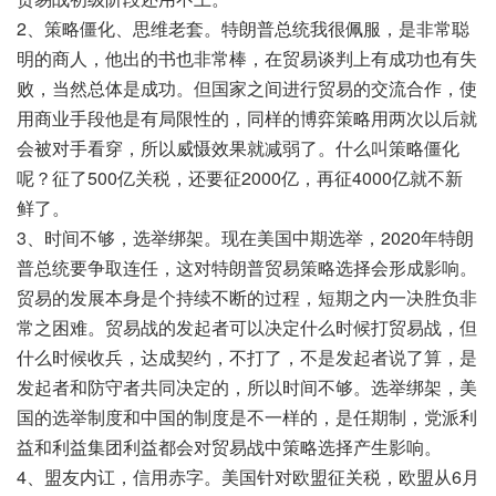
2、策略僵化、思维老套。特朗普总统我很佩服，是非常聪
明的商人，他出的书也非常棒，在贸易谈判上有成功也有失
败，当然总体是成功。但国家之间进行贸易的交流合作，使
用商业手段他是有局限性的，同样的博弈策略用两次以后就
会被对手看穿，所以威慑效果就减弱了。什么叫策略僵化
呢？征了500亿关税，还要征2000亿，再征4000亿就不新
鲜了。
3、时间不够，选举绑架。现在美国中期选举，2020年特朗
普总统要争取连任，这对特朗普贸易策略选择会形成影响。
贸易的发展本身是个持续不断的过程，短期之内一决胜负非
常之困难。贸易战的发起者可以决定什么时候打贸易战，但
什么时候收兵，达成契约，不打了，不是发起者说了算，是
发起者和防守者共同决定的，所以时间不够。选举绑架，美
国的选举制度和中国的制度是不一样的，是任期制，党派利
益和利益集团利益都会对贸易战中策略选择产生影响。
4、盟友内讧，信用赤字。美国针对欧盟征关税，欧盟从6月