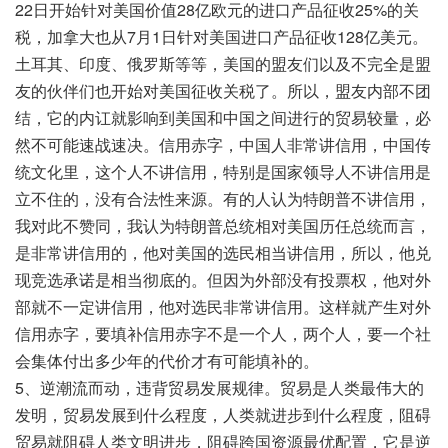
22日开始针对美国价值28亿欧元的进口产品征收25%的关
税，加拿大也从7月1日针对美国进口产品征收128亿美元。
土耳其、印度、俄罗斯等等，美国的盟友们以及不完全是盟
友的伙伴们也开始对美国征收关税了。所以，盟友内部不团
结，它的内讧就影响到美国和中国之间进行的贸易较量，必
然不可能速战速决。信用赤字，中国人非常讲信用，中国传
统文化里，这个人不讲信用，特别是国家领导人不讲信用是
立不住的，没有合法性来源。有的人认为特朗普不讲信用，
我对此不赞同，我认为特朗普总统相对美国历任总统而言，
是非常讲信用的，他对美国的选民相当讲信用，所以，他兑
现竞选承诺是相当彻底的。但因为外部没有投票权，他对外
部就不一定讲信用，他对选民非常讲信用。这样就产生对外
信用赤字，要填补信用赤字不是一个人，两个人，要一个社
会集体付出多少年的代价才有可能填补的。
5、逆潮流而动，违背贸易发展规律。贸易是人类最伟大的
发明，贸易发展到什么程度，人类就进步到什么程度，阻碍
贸易就阻碍人类文明进步，阻碍跨国资源最优配置，它是逆