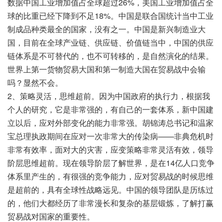
数据中国工业增加值占全球超过26%，美国工业增加值占全
球的比重已经下降到不足18%。中国是联合国统计当中工业
制成品种类最全的国家，没有之一。中国是新兴制造业大
国，目前在全球产业链、供应链、价值链当中，中国的供应
链体系是不可替代的，也不可转移的，是自然演化的结果。
世界上第一货物贸易大国和第一制造大国在贸易战中会输
吗？显然不会。
2、策略灵活，思维超前。因为中国政府的执行力，根据我
个人的研究，它是非常强的，有自己的一套体系，新中国建
立以后，应对外部变化的能力非常强。胡锦涛总书记和温家
宝总理执政期间在应对一次非常大的传染病——非典危机时
非常有效率，面对大的灾害，应变策略非常灵活有效，领导
阶层思维超前。现在领导阶层了解世界，是在14亿人口竞争
体系里产生的，有很强的竞争能力，应对贸易战的时候思维
是超前的，具有全球性战略远见。中国的领导团队是历练过
的，他们大都经历了非常漫长和复杂的基层锻炼，了解打赢
贸易战对国家的重要性。