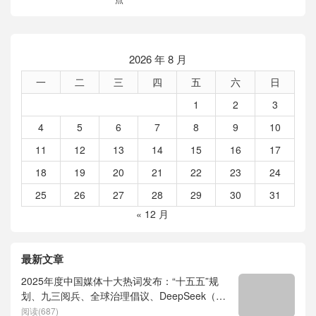
2026 年 8 月
一
二
三
四
五
六
日
1
2
3
4
5
6
7
8
9
10
11
12
13
14
15
16
17
18
19
20
21
22
23
24
25
26
27
28
29
30
31
« 12 月
最新文章
2025年度中国媒体十大热词发布：“十五五”规
划、九三阅兵、全球治理倡议、DeepSeek（深
度求索）、人形机器人、苏超、票根经济、育
阅读(687)