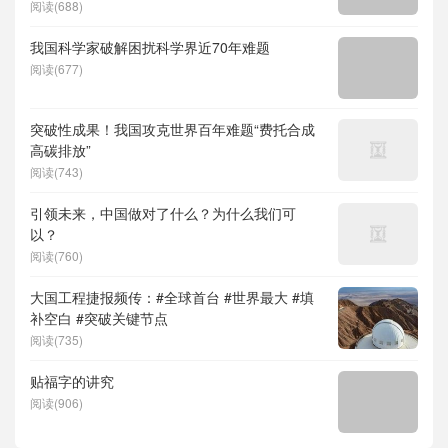
度求索）、人形机器人、苏超、票根经济、育
阅读(688)
儿补贴、科学素养、网络生态治理
我国科学家破解困扰科学界近70年难题
阅读(677)
突破性成果！我国攻克世界百年难题“费托合成
高碳排放”
阅读(743)
引领未来，中国做对了什么？为什么我们可
以？
阅读(760)
大国工程捷报频传：#全球首台 #世界最大 #填
补空白 #突破关键节点
阅读(735)
贴福字的讲究
阅读(906)