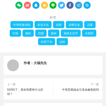









标签
中华民族传统
农业文化
农耕
农耕文化
启幕
打秧
抛秧
挖掘
插秧
插秧文化节
水稻田
科普下乡
运秧
作者：
大福先生
上一篇
下一篇
520到了，喜欢和爱有什么区
中美贸易战会引发金融危机吗
别？