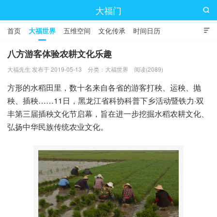
大福门

首页
大福世界
五维空间
文化传承
时间日历

八方游客体验农耕文化乐趣
大福先生 发布于 2019-05-13
分类：
大福世界
阅读(2089)
方形的水稻田里，数十名来自各省的游客打秧、运秧、抛
秧、插秧……11日，黑龙江省科协科普下乡活动暨铁力·双
丰第三届插秧文化节启幕，旨在进一步挖掘水稻农耕文化、
弘扬中华民族传统农业文化。