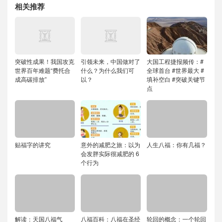
相关推荐
突破性成果！我国攻克
引领未来，中国做对了
大国工程捷报频传：#
世界百年难题“费托合
什么？为什么我们可
全球首台 #世界最大 #
成高碳排放”
以？
填补空白 #突破关键节
点
贴福字的讲究
意外的减肥之旅：以为
人生八福：你有几福？
会发胖实际很减肥的 6
个行为
解读：天国八福气
八福百科：八福在圣经
轮回的概念：一个轮回