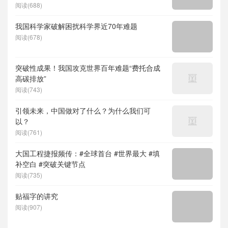
度求索）、人形机器人、苏超、票根经济、育
阅读(688)
儿补贴、科学素养、网络生态治理
我国科学家破解困扰科学界近70年难题
阅读(678)
突破性成果！我国攻克世界百年难题“费托合成
高碳排放”
阅读(743)
引领未来，中国做对了什么？为什么我们可
以？
阅读(761)
大国工程捷报频传：#全球首台 #世界最大 #填
补空白 #突破关键节点
阅读(735)
贴福字的讲究
阅读(907)