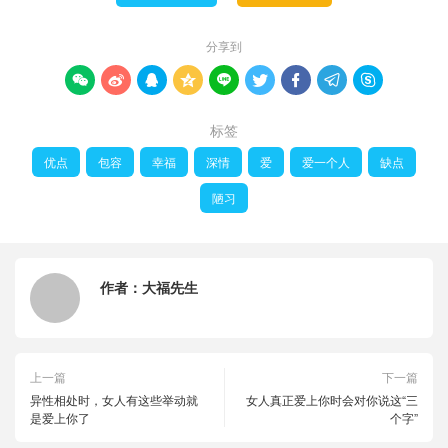
分享到









标签
优点
包容
幸福
深情
爱
爱一个人
缺点
陋习
作者：
大福先生
上一篇
下一篇
异性相处时，女人有这些举动就
女人真正爱上你时会对你说这“三
是爱上你了
个字”