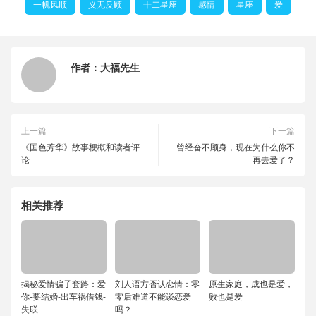
一帆风顺
义无反顾
十二星座
感情
星座
爱
作者：
大福先生
上一篇
下一篇
《国色芳华》故事梗概和读者评
曾经奋不顾身，现在为什么你不
论
再去爱了？
相关推荐
揭秘爱情骗子套路：爱
刘人语方否认恋情：零
原生家庭，成也是爱，
你-要结婚-出车祸借钱-
零后难道不能谈恋爱
败也是爱
失联
吗？