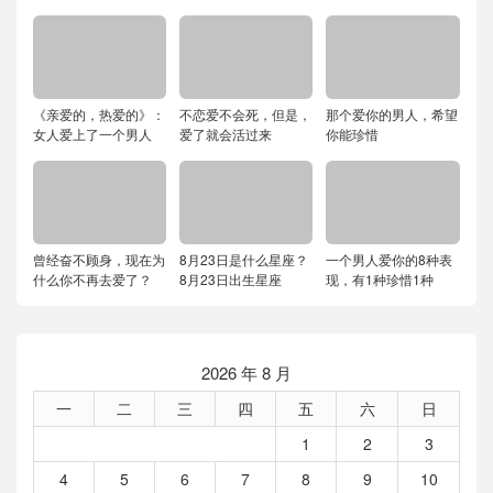
《亲爱的，热爱的》：
不恋爱不会死，但是，
那个爱你的男人，希望
女人爱上了一个男人
爱了就会活过来
你能珍惜
曾经奋不顾身，现在为
8月23日是什么星座？
一个男人爱你的8种表
什么你不再去爱了？
8月23日出生星座
现，有1种珍惜1种
2026 年 8 月
一
二
三
四
五
六
日
1
2
3
4
5
6
7
8
9
10