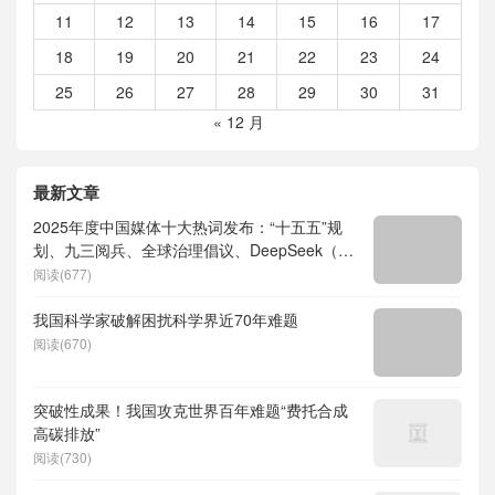
11
12
13
14
15
16
17
18
19
20
21
22
23
24
25
26
27
28
29
30
31
« 12 月
最新文章
2025年度中国媒体十大热词发布：“十五五”规
划、九三阅兵、全球治理倡议、DeepSeek（深
度求索）、人形机器人、苏超、票根经济、育
阅读(677)
儿补贴、科学素养、网络生态治理
我国科学家破解困扰科学界近70年难题
阅读(670)
突破性成果！我国攻克世界百年难题“费托合成
高碳排放”
阅读(730)