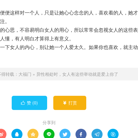
便便这样对一个人，只是让她心心念念的人，喜欢着的人，她才
注。
的心思，不容易明白女人的用心，所以常常会忽视女人的这些表
人懂，有人明白才算得上有意义。
一下女人的内心，别让她一个人爱太久。如果你也喜欢，就主动
不得转载：
大福门
»
异性相处时，女人有这些举动就是爱上你了
赞 (
0
)
打赏


分享到







