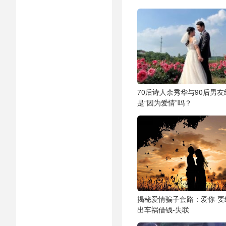
70后诗人余秀华与90后男友
是“因为爱情”吗？
揭秘爱情骗子套路：爱你-要
出车祸借钱-失联