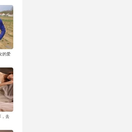
女的爱
享，去