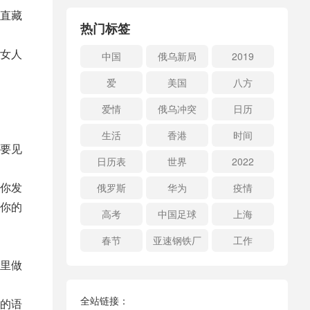
直藏
热门标签
女人
中国
俄乌新局
2019
爱
美国
八方
爱情
俄乌冲突
日历
生活
香港
时间
要见
日历表
世界
2022
你发
俄罗斯
华为
疫情
你的
高考
中国足球
上海
春节
亚速钢铁厂
工作
里做
全站链接：
的语