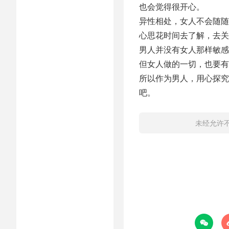
也会觉得很开心。
异性相处，女人不会随随
心思花时间去了解，去关
男人并没有女人那样敏感
但女人做的一切，也要有
所以作为男人，用心探究
吧。
未经允许
