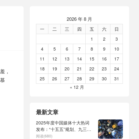
2026 年 8 月
一
二
三
四
五
六
日
1
2
3
4
5
6
7
8
9
10
11
12
13
14
15
16
17
18
19
20
21
22
23
24
羞，
25
26
27
28
29
30
31
慕
« 12 月
最新文章
2025年度中国媒体十大热词
发布：“十五五”规划、九三阅
兵、全球治理倡议、
阅读(680)