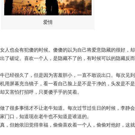
爱情
女人也会有犯傻的时候。傻傻的以为自己将爱意隐藏的很好，却
出了破绽。喜欢一个人，是隐藏不了的，有时候可以的隐藏反而
牛已经很久了，但是因为害羞胆小，一直不敢说出口。每次见到
机用屏幕充当镜子，看一看自己脸上是不是干净的，头发是不是
却又害怕打招呼，只要傻乎乎的笑着。
做了很多事情才不让老牛知道。每次过节过生日的时候，李静会
家门口，知道现在老牛也不知道是谁送的。
真，但她依旧觉得幸福，偷偷喜欢着一个人，偷偷对他好，这就