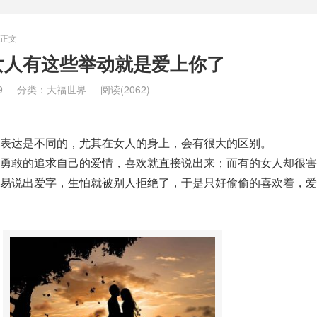
正文
女人有这些举动就是爱上你了
9
分类：
大福世界
阅读(2062)
表达是不同的，尤其在女人的身上，会有很大的区别。
勇敢的追求自己的爱情，喜欢就直接说出来；而有的女人却很害
易说出爱字，生怕就被别人拒绝了，于是只好偷偷的喜欢着，爱