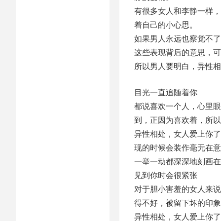
有很多女人和李静一样，
着自己的小心思。
如果男人永远也察觉不了
这些表现背后的意思，可
所以男人要明白，异性相
目光一直追随着你
都说喜欢一个人，心里眼
到，正因为喜欢着，所以
异性相处，女人爱上你了
现的时候会装作毫无在意
一举一动都深深地刻画在
见到你时会很紧张
对于胆小害羞的女人来说
得不好，被留下坏的印象
异性相处，女人爱上你了