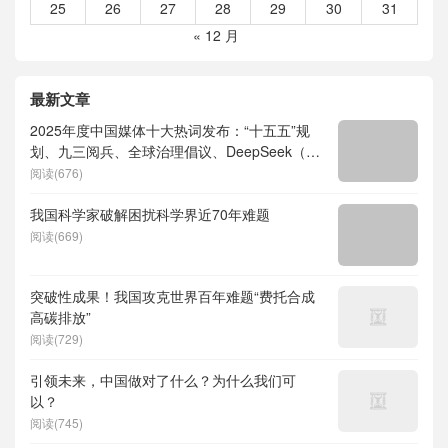
25
26
27
28
29
30
31
« 12 月
最新文章
2025年度中国媒体十大热词发布：“十五五”规
划、九三阅兵、全球治理倡议、DeepSeek（深
度求索）、人形机器人、苏超、票根经济、育
阅读(676)
儿补贴、科学素养、网络生态治理
我国科学家破解困扰科学界近70年难题
阅读(669)
突破性成果！我国攻克世界百年难题“费托合成
高碳排放”
阅读(729)
引领未来，中国做对了什么？为什么我们可
以？
阅读(745)