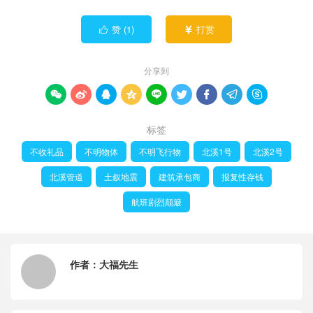
赞 (
1
)
打赏


分享到









标签
不收礼品
不明物体
不明飞行物
北溪1号
北溪2号
北溪管道
土叙地震
建筑承包商
报复性存钱
航班剧烈颠簸
作者：
大福先生