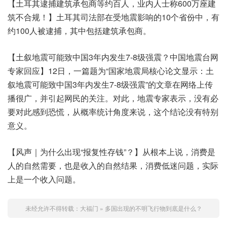
【土耳其逮捕建筑承包商等约百人，业内人士称600万座建
筑不合规！】土耳其司法部在受地震影响的10个省份中，有
约100人被逮捕，其中包括建筑承包商。
【土叙地震可能致中国3年内发生7-8级强震？中国地震台网
专家回应】12日，一篇题为“国家地震局核心论文显示：土
叙地震可能致中国3年内发生7-8级强震”的文章在网络上传
播很广，并引起网民的关注。对此，地震专家表示，没有必
要对此感到恐慌，从概率统计角度来说，这个结论没有特别
意义。
【风声｜为什么出现“报复性存钱”？】从根本上说，消费是
人的自然需要，也是收入的自然结果，消费低迷问题，实际
上是一个收入问题。
未经允许不得转载：
大福门
»
多国出现的不明飞行物到底是什么？