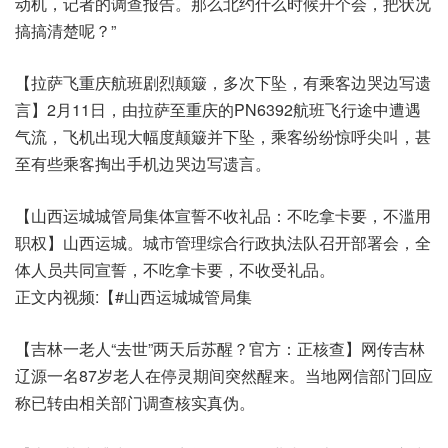
动机，记者的调查报告。那么北约什么时候开个会，把状况
搞搞清楚呢？”
【拉萨飞重庆航班剧烈颠簸，多次下坠，有乘客边哭边写遗
言】2月11日，由拉萨至重庆的PN6392航班飞行途中遭遇
气流，飞机出现大幅度颠簸并下坠，乘客纷纷惊呼尖叫，甚
至有些乘客掏出手机边哭边写遗言。
【山西运城城管局集体宣誓不收礼品：不吃拿卡要，不滥用
职权】山西运城。城市管理综合行政执法队召开部署会，全
体人员共同宣誓，不吃拿卡要，不收受礼品。
正文内视频:【#山西运城城管局集
【吉林一老人“去世”两天后苏醒？官方：正核查】网传吉林
辽源一名87岁老人在停灵期间突然醒来。当地网信部门回应
称已转由相关部门调查核实真伪。