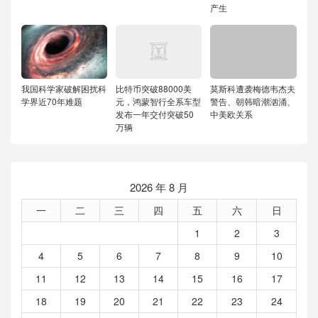
产生
我国科学家破解困扰科
比特币突破88000美
莫斯科遭袭梅德韦杰夫
学界近70年难题
元，鸿蒙智行全系车型
警告、朝韩暗潮汹涌、
发布一年交付突破50
中美欧关系
万辆
2026 年 8 月
一
二
三
四
五
六
日
1
2
3
4
5
6
7
8
9
10
11
12
13
14
15
16
17
18
19
20
21
22
23
24