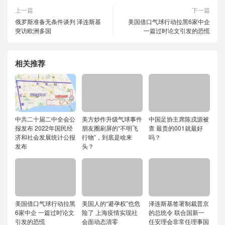
上一篇
下一篇
俄罗斯准备无条件谈判 泽连斯基
美国借口气球行动拉黑6家中企
突访欧洲多国
一篇过时论文引发的恐慌
相关推荐
中共二十届二中全会公
美方炒作升级气球事件
中国足协主席陈戌源被
报发布 2022年国民经
朋友圈刷屏的“不明飞
查 最贵的001就最好
济和社会发展统计公报
行物”，到底是啥来
吗？
发布
头？
美国借口气球行动拉黑
美国人的“避孕权”也危
泽连斯基签署制裁普京
6家中企 一篇过时论文
险了 上海疫情实现社
的总统令 联合国新一
引发的恐慌
会面动态清零
任安理会非常任理事国