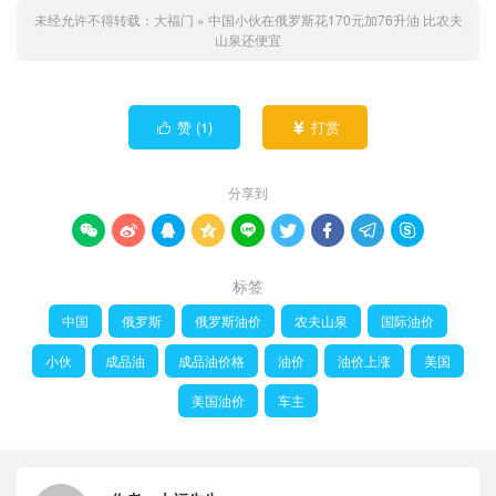
未经允许不得转载：
大福门
»
中国小伙在俄罗斯花170元加76升油 比农夫
山泉还便宜
赞 (
1
)
打赏


分享到









标签
中国
俄罗斯
俄罗斯油价
农夫山泉
国际油价
小伙
成品油
成品油价格
油价
油价上涨
美国
美国油价
车主