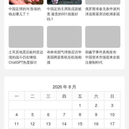
中国足球的沟 医保的
中国足协主席陈戌源被
俄罗斯准备无条件谈判
钱去哪儿了？
查 最贵的001就最好
泽连斯基突访欧洲多国
吗？
土耳其地震后叙利亚边
布林肯因气球推迟访华
胡鑫宇事件真相发布
境的战斗仍在继续
美国两架客机在机场相
中国资本市场迎来全面
ChatGPT热度探讨
撞
注册制时代
2026 年 8 月
一
二
三
四
五
六
日
1
2
3
4
5
6
7
8
9
10
11
12
13
14
15
16
17