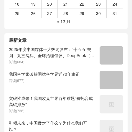
18
19
20
21
22
23
24
25
26
27
28
29
30
31
« 12 月
最新文章
2025年度中国媒体十大热词发布：“十五五”规
划、九三阅兵、全球治理倡议、DeepSeek（深
度求索）、人形机器人、苏超、票根经济、育
阅读(684)
儿补贴、科学素养、网络生态治理
我国科学家破解困扰科学界近70年难题
阅读(677)
突破性成果！我国攻克世界百年难题“费托合成
高碳排放”
阅读(738)
引领未来，中国做对了什么？为什么我们可
以？