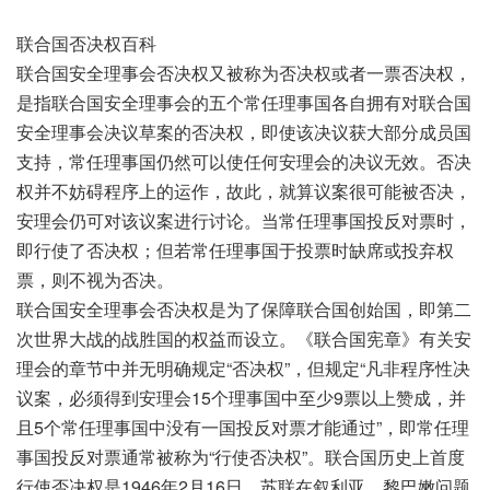
联合国否决权百科
联合国安全理事会否决权又被称为否决权或者一票否决权，
是指联合国安全理事会的五个常任理事国各自拥有对联合国
安全理事会决议草案的否决权，即使该决议获大部分成员国
支持，常任理事国仍然可以使任何安理会的决议无效。否决
权并不妨碍程序上的运作，故此，就算议案很可能被否决，
安理会仍可对该议案进行讨论。当常任理事国投反对票时，
即行使了否决权；但若常任理事国于投票时缺席或投弃权
票，则不视为否决。
联合国安全理事会否决权是为了保障联合国创始国，即第二
次世界大战的战胜国的权益而设立。《联合国宪章》有关安
理会的章节中并无明确规定“否决权”，但规定“凡非程序性决
议案，必须得到安理会15个理事国中至少9票以上赞成，并
且5个常任理事国中没有一国投反对票才能通过”，即常任理
事国投反对票通常被称为“行使否决权”。联合国历史上首度
行使否决权是1946年2月16日，苏联在叙利亚、黎巴嫩问题