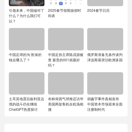
引领未来，中国做对了
2025春节假期放假时
2024春节日历
什么？为什么我们可
间表
以？
中国足球的沟 医保的
中国足协主席陈戌源被
俄罗斯准备无条件谈判
钱去哪儿了？
查 最贵的001就最好
泽连斯基突访欧洲多国
吗？
土耳其地震后叙利亚边
布林肯因气球推迟访华
胡鑫宇事件真相发布
境的战斗仍在继续
美国两架客机在机场相
中国资本市场迎来全面
ChatGPT热度探讨
撞
注册制时代