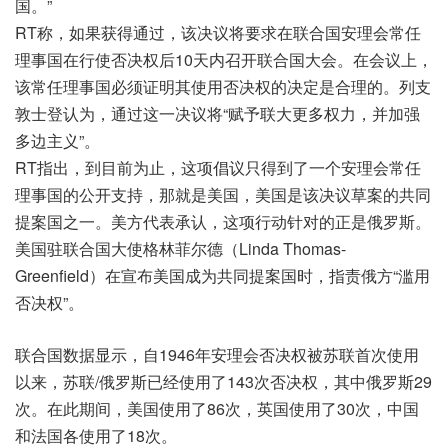
国。”
RT称，如果获得通过，该决议将要求在联合国安理会常任
理事国在行使否决权后10天内召开联合国大会。在会议上，
该常任理事国必须证明其使用否决权的决定是合理的。列支
敦士登认为，通过这一决议将“赋予联大更多权力，并加强
多边主义”。
RT指出，到目前为止，这项倡议只得到了一个安理会常任
理事国的公开支持，那就是美国，美国是该决议草案的共同
提案国之一。美方代表承认，这项行动针对的正是俄罗斯。
美国驻联合国大使格林菲尔德（Linda Thomas-
Greenfield）在宣布美国成为共同提案国时，指责俄方“滥用
否决权”。
联合国数据显示，自1946年安理会否决权被苏联首次使用
以来，苏联/俄罗斯已经使用了143次否决权，其中俄罗斯29
次。在此期间，美国使用了86次，英国使用了30次，中国
和法国各使用了18次。