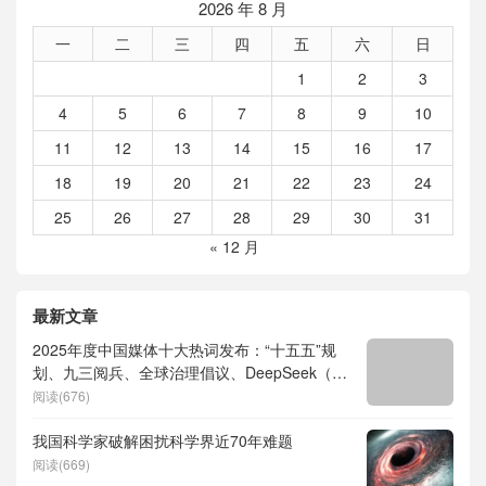
2026 年 8 月
一
二
三
四
五
六
日
1
2
3
4
5
6
7
8
9
10
11
12
13
14
15
16
17
18
19
20
21
22
23
24
25
26
27
28
29
30
31
« 12 月
最新文章
2025年度中国媒体十大热词发布：“十五五”规
划、九三阅兵、全球治理倡议、DeepSeek（深
度求索）、人形机器人、苏超、票根经济、育
阅读(676)
儿补贴、科学素养、网络生态治理
我国科学家破解困扰科学界近70年难题
阅读(669)