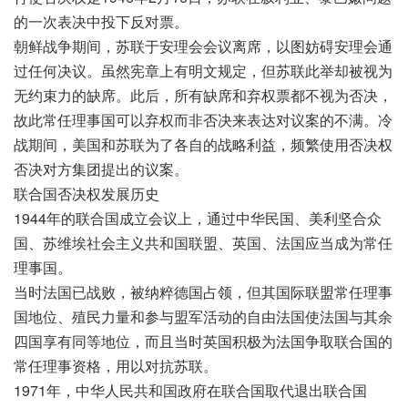
的一次表决中投下反对票。
朝鲜战争期间，苏联于安理会会议离席，以图妨碍安理会通
过任何决议。虽然宪章上有明文规定，但苏联此举却被视为
无约束力的缺席。此后，所有缺席和弃权票都不视为否决，
故此常任理事国可以弃权而非否决来表达对议案的不满。冷
战期间，美国和苏联为了各自的战略利益，频繁使用否决权
否决对方集团提出的议案。
联合国否决权发展历史
1944年的联合国成立会议上，通过中华民国、美利坚合众
国、苏维埃社会主义共和国联盟、英国、法国应当成为常任
理事国。
当时法国已战败，被纳粹德国占领，但其国际联盟常任理事
国地位、殖民力量和参与盟军活动的自由法国使法国与其余
四国享有同等地位，而且当时英国积极为法国争取联合国的
常任理事资格，用以对抗苏联。
1971年，中华人民共和国政府在联合国取代退出联合国