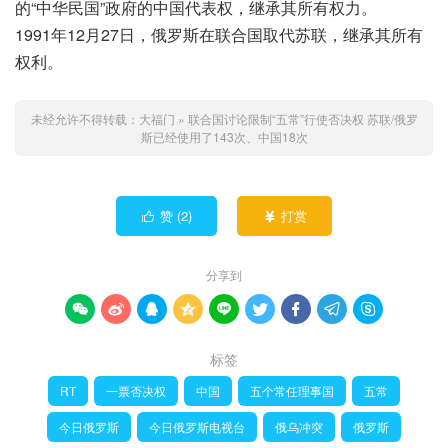
的“中华民国”政府的中国代表权，继承其所有权力。
1991年12月27日，俄罗斯在联合国取代苏联，继承其所有
权利。
未经允许不得转载：
大福门
»
联合国讨论限制“五常”行使否决权 苏联/俄罗
斯已经使用了143次、中国18次
赞 (
2
)
打赏


分享到









标签
RT
一票否决权
中国
五个常任理事国
五常
今日俄罗斯
今日俄罗斯电视台
俄乌冲突
俄罗斯