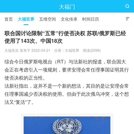
大福门

首页
大福世界
五维空间
文化传承
时间日历

联合国讨论限制“五常”行使否决权 苏联/俄罗斯已经
使用了143次、中国18次
大福先生 发布于 2022-04-21
分类：
大福世界
阅读(2099)
综合今日俄罗斯电视台（RT）与法新社的报道，联合国大
会正在考虑引入一项规则，要求安理会常任理事国证明其行
使否决权的正当性。
法新社指出，这并不是一个新的想法，其目的是让安理会常
任理事国减少否决权的使用。但由于此次俄乌冲突，这个想
法又“复活”了。