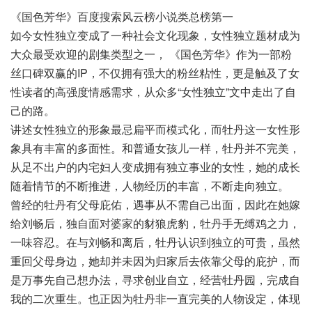
《国色芳华》百度搜索风云榜小说类总榜第一
如今女性独立变成了一种社会文化现象，女性独立题材成为
大众最受欢迎的剧集类型之一， 《国色芳华》作为一部粉
丝口碑双赢的IP，不仅拥有强大的粉丝粘性，更是触及了女
性读者的高强度情感需求，从众多“女性独立”文中走出了自
己的路。
讲述女性独立的形象最忌扁平而模式化，而牡丹这一女性形
象具有丰富的多面性。和普通女孩儿一样，牡丹并不完美，
从足不出户的内宅妇人变成拥有独立事业的女性，她的成长
随着情节的不断推进，人物经历的丰富，不断走向独立。
曾经的牡丹有父母庇佑，遇事从不需自己出面，因此在她嫁
给刘畅后，独自面对婆家的豺狼虎豹，牡丹手无缚鸡之力，
一味容忍。在与刘畅和离后，牡丹认识到独立的可贵，虽然
重回父母身边，她却并未因为归家后去依靠父母的庇护，而
是万事先自己想办法，寻求创业自立，经营牡丹园，完成自
我的二次重生。也正因为牡丹非一直完美的人物设定，体现