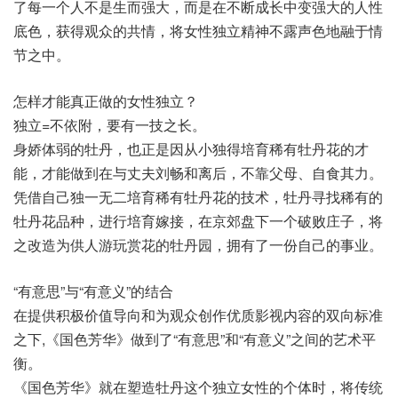
了每一个人不是生而强大，而是在不断成长中变强大的人性
底色，获得观众的共情，将女性独立精神不露声色地融于情
节之中。
怎样才能真正做的女性独立？
独立=不依附，要有一技之长。
身娇体弱的牡丹，也正是因从小独得培育稀有牡丹花的才
能，才能做到在与丈夫刘畅和离后，不靠父母、自食其力。
凭借自己独一无二培育稀有牡丹花的技术，牡丹寻找稀有的
牡丹花品种，进行培育嫁接，在京郊盘下一个破败庄子，将
之改造为供人游玩赏花的牡丹园，拥有了一份自己的事业。
“有意思”与“有意义”的结合
在提供积极价值导向和为观众创作优质影视内容的双向标准
之下,《国色芳华》做到了“有意思”和“有意义”之间的艺术平
衡。
《国色芳华》就在塑造牡丹这个独立女性的个体时，将传统