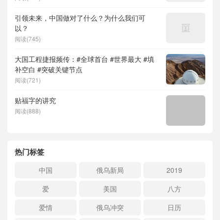
引领未来，中国做对了什么？为什么我们可
以？
阅读(745)
大国工程捷报频传：#全球首台 #世界最大 #填
补空白 #突破关键节点
阅读(721)
贴福字的讲究
阅读(888)
热门标签
中国
俄乌新局
2019
爱
美国
八方
爱情
俄乌冲突
日历