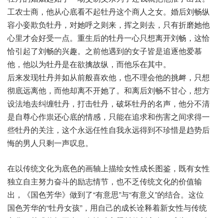
工农士商，他从心底看不起牡丹这个商人之女。婚后刘畅纵
容小妾欺负牡丹，对她呼之则来，挥之则去，只有折磨她他
心里才会好受一点。重生后的牡丹一心只想离开刘畅，这恰
恰引起了刘畅的兴趣。之前他遇到的女子皆是追逐他爱慕
他，他以为牡丹是在欲擒故纵，而他乐在其中。
后来发现牡丹并如从前般喜欢他，也不理会他的挑衅，只想
彻底远离他，而他却离不开她了。和离后刘畅不甘心，想方
设法地去纠缠牡丹，打击牡丹，破坏牡丹的名声，他分不清
是自尊心作祟还心底的情感，只能在追求和伤害之间求得一
些牡丹的关注，这个永远任性自我永远得到不珍惜是趋势后
悔的男人只剩一声叹息。
在以传统文化为底色的画轴上描绘女性成长图鉴，既有女性
独立自主努力奋斗的励志情节，也不乏传统文化的价值输
出，《国色芳华》做到了“有意思”与“有意义”的结合。这位
国色芳华的“牡丹女孩”，用自己的成长诠释着新女性与传统