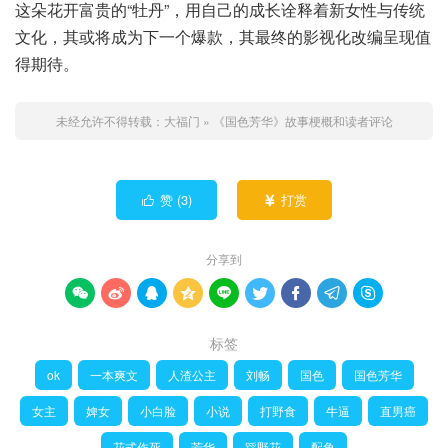
这朵花开富贵的“牡丹”，用自己的成长诠释着新女性与传统
文化，其或将成为下一个爆款，其最终的影视化改编呈现值
得期待。
未经允许不得转载：
大福门
»
《国色芳华》故事梗概和读者评论
赞 (
3
)
打赏


分享到









标签
ok
一本爽文
人渣公主
刘畅
国色
国色芳华
女主
婢女
小白脸
小说
打野食
牛逼
直男癌
花式作死
芳华
踩野花
配角