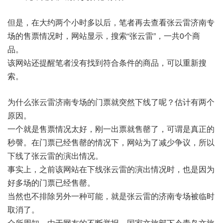
但是，在大约两个小时多以后，笔者再去查看张云雷济南专
场的售票情况时，网站显示，搜索“张云雷”，一共0个商
品。
该网站还提醒笔者没有找到符合条件的商品，可以重新搜
索。
为什么张云雷济南专场的门票就突然下线了呢？估计有两个
原因。
一个就是售票情况太好，刚一出票就售罄了，可谓是真正的
秒謦。在门票已经售罄的情况下，网站为了减少争议，所以
下线了张云雷的演出情况。
事实上，之前该网站在下线张云雷的演出情况时，也是因为
好多场的门票已经售罄。
当然也不排除另外一种可能，就是张云雷的济南专场被临时
取消了。
众所周知，由于网友的不断举报，国家文旅部下令青岛文旅