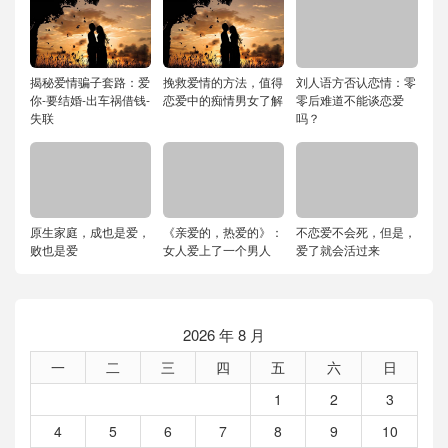
揭秘爱情骗子套路：爱
挽救爱情的方法，值得
刘人语方否认恋情：零
你-要结婚-出车祸借钱-
恋爱中的痴情男女了解
零后难道不能谈恋爱
失联
吗？
原生家庭，成也是爱，
《亲爱的，热爱的》：
不恋爱不会死，但是，
败也是爱
女人爱上了一个男人
爱了就会活过来
2026 年 8 月
一
二
三
四
五
六
日
1
2
3
4
5
6
7
8
9
10