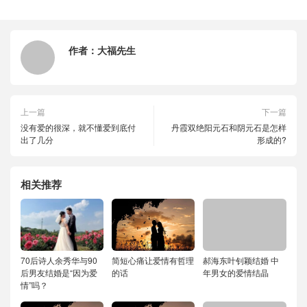
作者：
大福先生
上一篇
下一篇
没有爱的很深，就不懂爱到底付
丹霞双绝阳元石和阴元石是怎样
出了几分
形成的?
相关推荐
70后诗人余秀华与90
简短心痛让爱情有哲理
郝海东叶钊颖结婚 中
后男友结婚是“因为爱
的话
年男女的爱情结晶
情”吗？