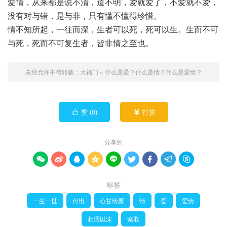
爱情，从来都是说不清，道不明，爱就爱了，不爱就不爱，
没有对与错，是与非，只有懂不懂得珍惜。
情不知所起，一往而深，生者可以死，死可以生。生而不可
与死，死而不可复生者，皆非情之至也。
未经允许不得转载：
大福门
»
什么是爱？什么是情？什么是爱情？
赞 (
0
)
打赏


分享到









标签
一生一世
付出
心甘情愿
情
爱
爱情
相濡以沫
索取