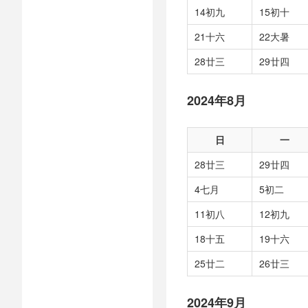
14初九
15初十
21十六
22大暑
28廿三
29廿四
2024年8月
日
一
28廿三
29廿四
4七月
5初二
11初八
12初九
18十五
19十六
25廿二
26廿三
2024年9月