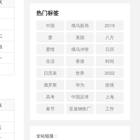
六
热门标签
中国
俄乌新局
2019
七
爱
美国
八方
四
爱情
俄乌冲突
日历
一
生活
香港
时间
日历表
世界
2022
俄罗斯
华为
疫情
高考
中国足球
上海
六
春节
亚速钢铁厂
工作
五
全站链接：
二