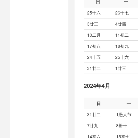
日
一
25十六
26十七
3廿三
4廿四
10二月
11初二
17初八
18初九
24十五
25十六
31廿二
1廿三
2024年4月
日
一
31廿二
1愚人节
7廿九
8卅十
14初六
15初七