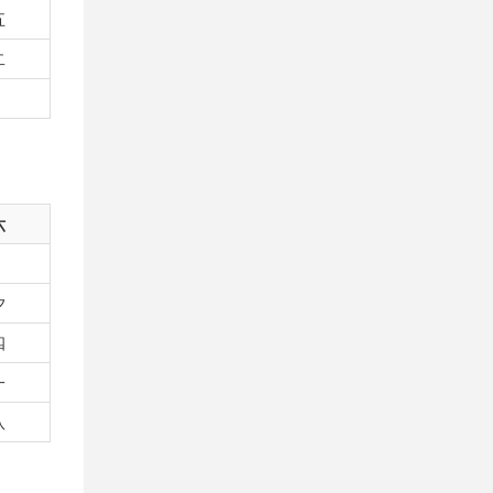
五
二
六
夕
四
一
八