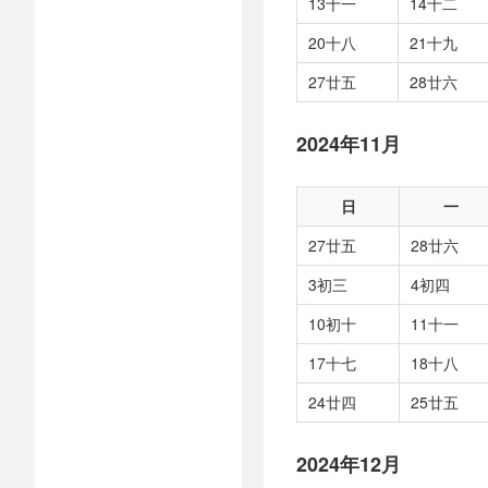
13十一
14十二
20十八
21十九
27廿五
28廿六
2024年11月
日
一
27廿五
28廿六
3初三
4初四
10初十
11十一
17十七
18十八
24廿四
25廿五
2024年12月