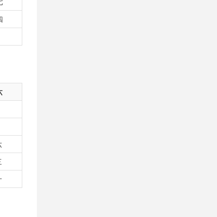
七
四
六
六
三
十