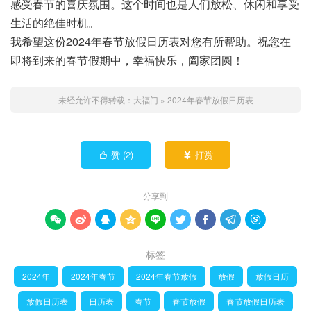
感受春节的喜庆氛围。这个时间也是人们放松、休闲和享受
生活的绝佳时机。
我希望这份2024年春节放假日历表对您有所帮助。祝您在
即将到来的春节假期中，幸福快乐，阖家团圆！
未经允许不得转载：
大福门
»
2024年春节放假日历表
赞 (
2
)
打赏


分享到









标签
2024年
2024年春节
2024年春节放假
放假
放假日历
放假日历表
日历表
春节
春节放假
春节放假日历表