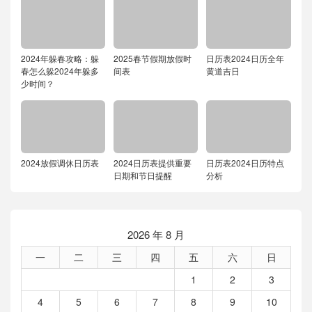
2024年躲春攻略：躲
2025春节假期放假时
日历表2024日历全年
春怎么躲2024年躲多
间表
黄道吉日
少时间？
2024放假调休日历表
2024日历表提供重要
日历表2024日历特点
日期和节日提醒
分析
2026 年 8 月
一
二
三
四
五
六
日
1
2
3
4
5
6
7
8
9
10