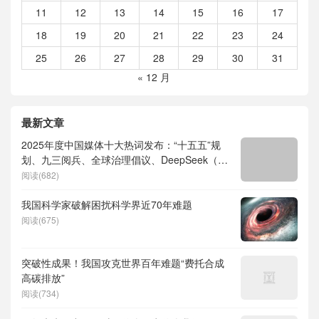
11
12
13
14
15
16
17
18
19
20
21
22
23
24
25
26
27
28
29
30
31
« 12 月
最新文章
2025年度中国媒体十大热词发布：“十五五”规
划、九三阅兵、全球治理倡议、DeepSeek（深
度求索）、人形机器人、苏超、票根经济、育
阅读(682)
儿补贴、科学素养、网络生态治理
我国科学家破解困扰科学界近70年难题
阅读(675)
突破性成果！我国攻克世界百年难题“费托合成
高碳排放”
阅读(734)