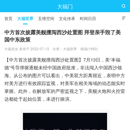
大福门

首页
大福世界
五维空间
文化传承
时间日历

中方首次披露美舰擅闯西沙处置图 拜登亲手毁了美
国中东政策
大福先生 发布于 2022-07-13
分类：
大福世界
阅读(1993)
【中方首次披露美舰擅闯西沙处置图】7月13日，美“本福
德”号导弹驱逐舰未经中国政府批准，非法闯入中国西沙领
海。从公布的图片可以看出，中美双方距离很近，表明中方
对美方进行有效跟踪监视，对美军在相关海域的动态能实时
掌握。此外，在解放军的严密监视之下，美舰火炮和火控雷
达都处于起始位置，未进行操演。