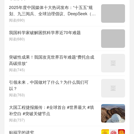
2025年度中国媒体十大热词发布：“十五五”规
划、九三阅兵、全球治理倡议、DeepSeek（深
度求索）、人形机器人、苏超、票根经济、育
阅读(690)
儿补贴、科学素养、网络生态治理
我国科学家破解困扰科学界近70年难题
阅读(680)
突破性成果！我国攻克世界百年难题“费托合成
高碳排放”
阅读(745)
引领未来，中国做对了什么？为什么我们可
以？
阅读(763)
大国工程捷报频传：#全球首台 #世界最大 #填
补空白 #突破关键节点
阅读(737)
贴福字的讲究