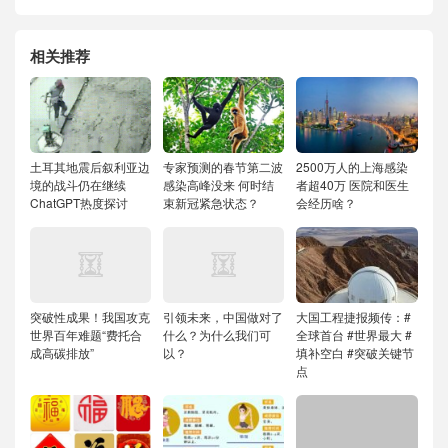
相关推荐
土耳其地震后叙利亚边
专家预测的春节第二波
2500万人的上海感染
境的战斗仍在继续
感染高峰没来 何时结
者超40万 医院和医生
ChatGPT热度探讨
束新冠紧急状态？
会经历啥？
突破性成果！我国攻克
引领未来，中国做对了
大国工程捷报频传：#
世界百年难题“费托合
什么？为什么我们可
全球首台 #世界最大 #
成高碳排放”
以？
填补空白 #突破关键节
点