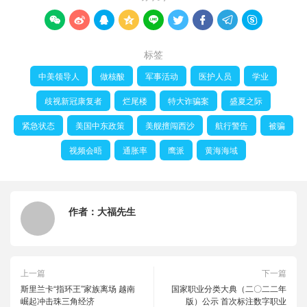









标签
中美领导人
做核酸
军事活动
医护人员
学业
歧视新冠康复者
烂尾楼
特大诈骗案
盛夏之际
紧急状态
美国中东政策
美舰擅闯西沙
航行警告
被骗
视频会晤
通胀率
鹰派
黄海海域
作者：
大福先生
上一篇
下一篇
斯里兰卡“指环王”家族离场 越南
国家职业分类大典（二〇二二年
崛起冲击珠三角经济
版）公示 首次标注数字职业