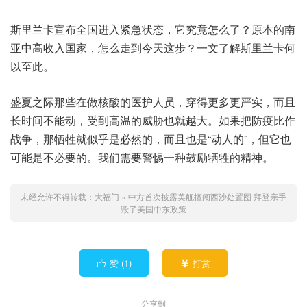
斯里兰卡宣布全国进入紧急状态，它究竟怎么了？原本的南
亚中高收入国家，怎么走到今天这步？一文了解斯里兰卡何
以至此。
盛夏之际那些在做核酸的医护人员，穿得更多更严实，而且
长时间不能动，受到高温的威胁也就越大。如果把防疫比作
战争，那牺牲就似乎是必然的，而且也是“动人的”，但它也
可能是不必要的。我们需要警惕一种鼓励牺牲的精神。
未经允许不得转载：
大福门
»
中方首次披露美舰擅闯西沙处置图 拜登亲手
毁了美国中东政策
赞 (
1
)
打赏


分享到