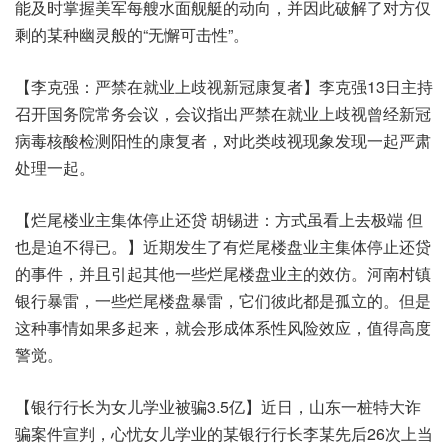
能及时掌握美军每艘水面舰艇的动向，并因此破解了对方仅
剩的某种幽灵般的“无懈可击性”。
【李克强：严禁在就业上歧视新冠康复者】李克强13日主持
召开国务院常务会议，会议指出严禁在就业上歧视曾经新冠
病毒核酸检测阳性的康复者，对此类歧视现象发现一起严肃
处理一起。
【烂尾楼业主集体停止还贷 胡锡进：方式虽看上去极端 但
也是迫不得已。】近期发生了有烂尾楼盘业主集体停止还贷
的事件，并且引起其他一些烂尾楼盘业主的效仿。河南村镇
银行暴雷，一些烂尾楼盘暴雷，它们彼此都是孤立的。但是
这种事情如果多起来，就会形成体系性风险效应，值得高度
警觉。
【银行行长为女儿学业被骗3.5亿】近日，山东一桩特大诈
骗案件宣判，心忧女儿学业的某银行行长李某先后26次上当