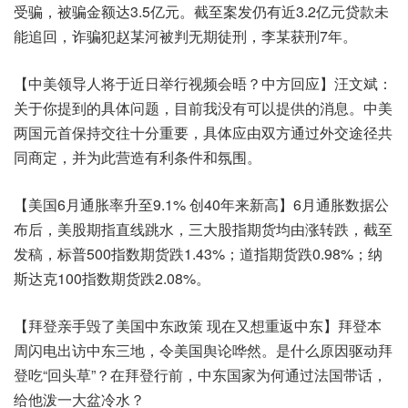
受骗，被骗金额达3.5亿元。截至案发仍有近3.2亿元贷款未
能追回，诈骗犯赵某河被判无期徒刑，李某获刑7年。
【中美领导人将于近日举行视频会晤？中方回应】汪文斌：
关于你提到的具体问题，目前我没有可以提供的消息。中美
两国元首保持交往十分重要，具体应由双方通过外交途径共
同商定，并为此营造有利条件和氛围。
【美国6月通胀率升至9.1% 创40年来新高】6月通胀数据公
布后，美股期指直线跳水，三大股指期货均由涨转跌，截至
发稿，标普500指数期货跌1.43%；道指期货跌0.98%；纳
斯达克100指数期货跌2.08%。
【拜登亲手毁了美国中东政策 现在又想重返中东】拜登本
周闪电出访中东三地，令美国舆论哗然。是什么原因驱动拜
登吃“回头草”？在拜登行前，中东国家为何通过法国带话，
给他泼一大盆冷水？