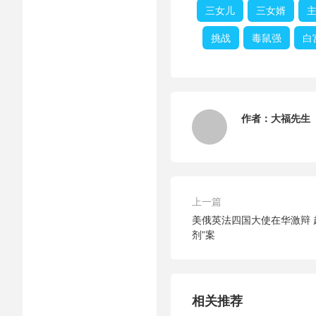
三女儿
三女婿
挑战
毒鼠强
白
作者：
大福先生
上一篇
美俄英法四国大使在华激辩 
剂”案
相关推荐