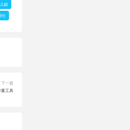
儿媳
耶伦
下一篇
作案工具