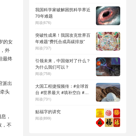
DeepSeek（深度求索）、人
形机器人、苏超、票根经济、
我国科学家破解困扰科学界近
育儿补贴、科学素养、网络生
70年难题
态治理
阅读(676)
突破性成果！我国攻克世界百
岁的女
年难题“费托合成高碳排放”
阅读(737)
子，外
但最终
引领未来，中国做对了什么？
为什么我们可以？
阅读(758)
府派出
大国工程捷报频传：#全球首
牵头
台 #世界最大 #填补空白 #突
破关键节点
阅读(731)
贴福字的讲究
消息，
阅读(899)
效，不