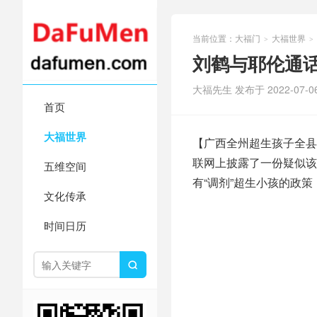
当前位置：
大福门
大福世界
>
>
刘鹤与耶伦通
大福先生 发布于 2022-07-0
首页
大福世界
【广西全州超生孩子全县
联网上披露了一份疑似该
五维空间
有“调剂”超生小孩的政策
文化传承
时间日历
