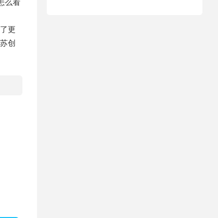
怎么看
了更
苏创