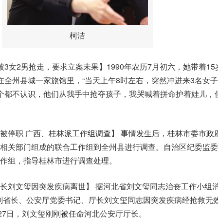
柯洁
3女2男抢走，要求立案未果】1990年农历7月初六，她带着15
在全州县城一家旅馆里，“当天上午8时左右，突然冲进来3名女
个都不认识，他们从我手中抢夺孩子，我哭喊着拼命护着娃儿，
被停职 广西、桂林派工作组调查】 事情发生后，桂林市委市政
相关部门组成的联合工作组到全州县进行调查。自治区纪委监委
作组，指导桂林市进行调查处理。
长刘文玺因突发疾病离世】 据河北省刘文玺同志治丧工作小组
北省副省长、公安厅党委书记、厅长刘文玺同志因突发疾病经抢救无
月27日，刘文玺刚刚被任命河北公安厅厅长。