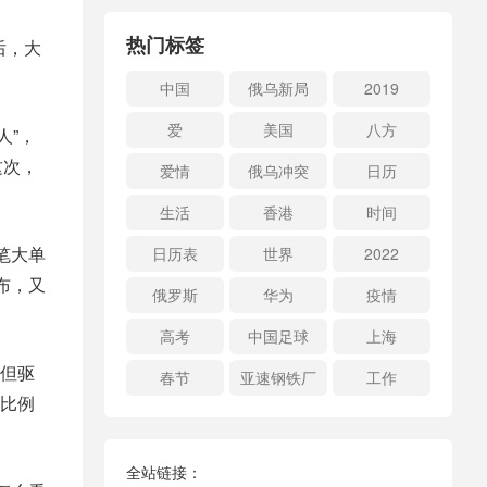
热门标签
后，大
中国
俄乌新局
2019
爱
美国
八方
人”，
这次，
爱情
俄乌冲突
日历
生活
香港
时间
笔大单
日历表
世界
2022
布，又
俄罗斯
华为
疫情
高考
中国足球
上海
但驱
春节
亚速钢铁厂
工作
比例
全站链接：