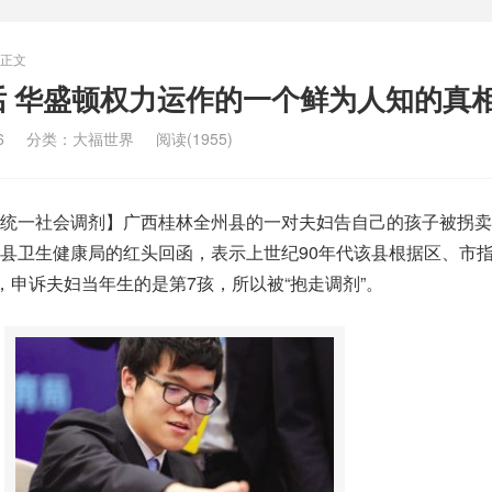
正文
话 华盛顿权力运作的一个鲜为人知的真
6
分类：
大福世界
阅读(1955)
统一社会调剂】广西桂林全州县的一对夫妇告自己的孩子被拐卖
县卫生健康局的红头回函，表示上世纪90年代该县根据区、市
，申诉夫妇当年生的是第7孩，所以被“抱走调剂”。