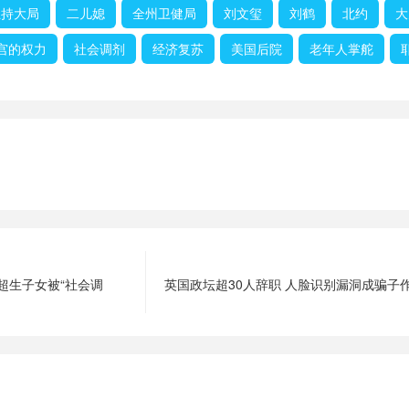
主持大局
二儿媳
全州卫健局
刘文玺
刘鹤
北约
大
宫的权力
社会调剂
经济复苏
美国后院
老年人掌舵
超生子女被“社会调
英国政坛超30人辞职 人脸识别漏洞成骗子