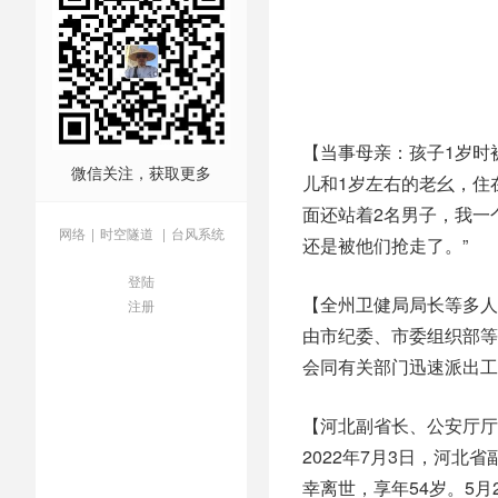
【当事母亲：孩子1岁时被
微信关注，获取更多
儿和1岁左右的老幺，住
面还站着2名男子，我一
网络
|
时空隧道
|
台风系统
还是被他们抢走了。”
登陆
【全州卫健局局长等多人
注册
由市纪委、市委组织部等
会同有关部门迅速派出工
【河北副省长、公安厅厅
2022年7月3日，河
幸离世，享年54岁。5