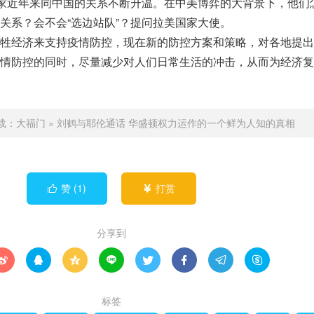
国家近年来同中国的关系不断升温。在中美博弈的大背景下，他们
关系？会不会“选边站队”？提问拉美国家大使。
牲经济来支持疫情防控，现在新的防控方案和策略，对各地提出
情防控的同时，尽量减少对人们日常生活的冲击，从而为经济复
载：
大福门
»
刘鹤与耶伦通话 华盛顿权力运作的一个鲜为人知的真相
赞 (
1
)
打赏


分享到








标签