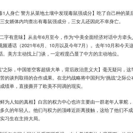
毒1人身亡 警方从菜地土壤中发现毒鼠强成分】吃了自己种的菜
三女婿体内均查出有毒鼠强成分，三女儿还因此不幸身亡。
”二字有意味】从去年6月至今，作为“中美全面经济对话中方牵头
频通话（2021年6月、10月以及今年7月）。去年10月和今天
通话。美方主动找上门谈，一定程度凸显了中方的主动地位。
战”之际，中国签空客超级大单，背后政治意义大】毫无疑问，这
苦的谈判取得的合作成果。在北约战略将中国列为“挑战”之际公
成绩单，直接撕开了欧美不同调的现实。
鲜为人知的真相】白宫的权力中心也许主要由一群老年人掌舵，
多久的年轻人。他们与权力的顶峰近距离接触，这给了他们不成
实习生在主持大局。