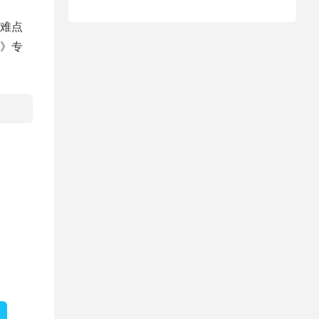
难点
》专