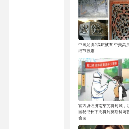
中国足协2高层被查 中美高
细节披露
官方辟谣济南莱芜将封城，
国秘书长下周将到莫斯科与
会面