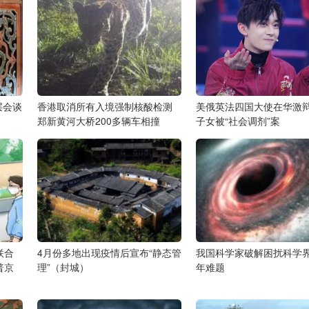
层会谈
香港取消所有入境强制核酸检测
美俄英法四国大使在华激辩
郑新黄河大桥200多辆车相撞
子女被“社会调剂”案
联合
4月份多地出现疫情后宣布“静态管
我国科学家破解困扰科学界
普京
理”（封城）
年难题