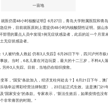
一亩地
 就医仍需48小时核酸证明】6月27日，青岛大学附属医院和青
急症外，目前就医原则上需提供48小时内核酸阴性证明。据山
闭环管理的重点人员中发现1例无症状感染者，此后的近一个月里
土无症状感染者。
：1人被钓鱼人救起 仍有3人失踪】6月26日下午，四川泸州市叙
事故。当时，6名儿童在河边玩耍，最大的十二三岁，不料4人
，另外3人失踪。目前，当地仍在组织搜救。
大变革，“国安”条款加入，经济支柱何处去？】6月21日下午，澳
乐场幸运博彩经营法律制度》，23日起正式生效。这是澳门21
及“国家安全”的条款。专家表示，“新法生效后，如果疫情也没有
个非常痛苦的时期。”