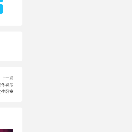
下一篇
霄华裸闯
女生卧室