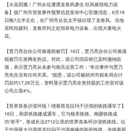
【火花四溅！广州从化遭遇龙卷风袭击 狂风摧毁电力设
备】据广州市突发事件预警信息发布中心官微消息，6月16
日晚7点半左右，在广州市从化太平镇出现了龙卷风。当地
居民拍摄到，龙卷所到之处毁坏电力设备，出现大量电火
花。
【贾乃亮合伙公司偷逃税被罚】16日，贾乃亮合伙公司偷逃
税被罚引发网友热议。对此，该公司回应称已及时缴纳款
项，表示贾乃亮从未参与相关运营工作：“本次事件与贾乃
亮先生没有任何关系。”据悉，该公司被杭州市税务局合计
罚款约17.26万元，资料显示贾乃亮全资持股的工作室对该
公司占股4%。
【世界首条沙漠环线！绕着塔克拉玛干沙漠的铁路通车了】
16日，和若铁路建成通车，它与格库铁路、南疆铁路成
功“牵手”，形成长达2712公里的世界首条环沙漠铁路线。位
于中国最大沙漠塔克拉玛干沙漠南缘的和若铁路，连接着新