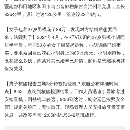
疆南部和田地区和田市与巴音郭楞蒙古自治州若羌县，全长
825公里，设计时速120公里，沿途设22个站点。
【女子包养27岁男模花了89万，发现对方结婚后想要回
来，法院判了】2021年4月，在KTV认识的27岁男模小胡同
居半年后，年届50岁的女子周某起诉称，小胡隐瞒已婚事
实，要求索回自己花在小胡身上的89万余元。小胡则辩称，
没花那么多钱，周某对其已婚早已知情，起诉是想继续与其
保持关系。
【男子核酸报告过期3分钟被拒登机？东航公布详细时间
表】8:52，查询到核酸检测结果，工作人员迅速引导旅客过
安检登机，因登机口较远，9:06到达时，航空器已按照安全
管理规定关舱门，无法重开。现场管理人员安排旅客贵宾室
休息，并改签当天12:05的MU5642航班成行。