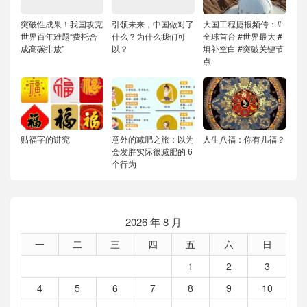
突破性成果！我国攻克
引领未来，中国做对了
大国工程捷报频传：#
世界百年难题“费托合
什么？为什么我们可
全球首台 #世界最大 #
成高碳排放”
以？
填补空白 #突破关键节
点
贴福字的讲究
意外的减肥之旅：以为
人生八福：你有几福？
会发胖实际很减肥的 6
个行为
2026 年 8 月
一
二
三
四
五
六
日
1
2
3
4
5
6
7
8
9
10