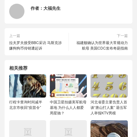
作者：
大福先生
上一篇
下一篇
拉夫罗夫接受BBC采访 马斯克涉
福建舰确认为世界最大常规动力
嫌狗狗币传销遭起诉
航母 美国CDC发布奇葩指南
相关推荐
行程卡查询时间减半
中国卫星拍摄美军航母
河北省委主要负责人首
北京市收回“疫苗令”
基地 为什么人人都爱
谈“唐山打人案” 退伍军
周星驰？
人举报KTV男模