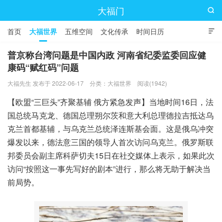
大福门

首页
大福世界
五维空间
文化传承
时间日历

普京称台湾问题是中国内政 河南省纪委监委回应健
康码“赋红码”问题
大福先生 发布于 2022-06-17
分类：
大福世界
阅读(1942)
【欧盟“三巨头”齐聚基辅 俄方紧急发声】当地时间16日，法
国总统马克龙、德国总理朔尔茨和意大利总理德拉吉抵达乌
克兰首都基辅，与乌克兰总统泽连斯基会面。这是俄乌冲突
爆发以来，德法意三国的领导人首次访问乌克兰。俄罗斯联
邦委员会副主席科萨切夫15日在社交媒体上表示，如果此次
访问“按照这一事先写好的剧本”进行，那么将无助于解决当
前局势。