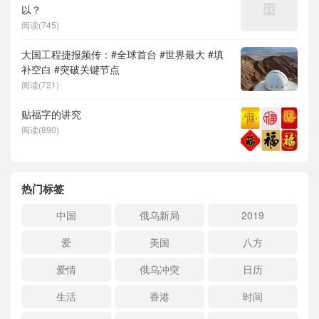
以？
阅读(745)
大国工程捷报频传：#全球首台 #世界最大 #填
补空白 #突破关键节点
阅读(721)
贴福字的讲究
阅读(890)
热门标签
中国
俄乌新局
2019
爱
美国
八方
爱情
俄乌冲突
日历
生活
香港
时间