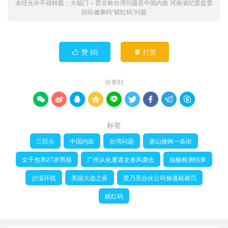
未经允许不得转载：
大福门
»
普京称台湾问题是中国内政 河南省纪委监委
回应健康码“赋红码”问题
赞 (
0
)
打赏


分享到









标签
三巨头
中国内政
台湾问题
唐山烧烤一条街
女子包养27岁男模
广州从化遭遇龙卷风袭击
核酸检测结果
沙漠环线
美国大选之夜
贾乃亮合伙公司偷逃税被罚
赋红码