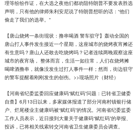
理等纷纷作证，在大选之夜他们都劝阻特朗普不要发表胜选
声明，只有他的律师朱利安尼说了特朗普想听的话：“他们
偷走了我们的选举。”
【唐山烧烤一条街现状：撸串喝酒 警车驻守】轰动全国的
唐山打人事件发生接近一个星期，这座城市的烧烤夜宵摊还
有生意吗？唐山人还敢去吃烧烤吗？记者连续两晚观察这座
城市的夜宵场， 整体而言，生活一如往常，人们在烧烤摊
喝啤酒撸串，就像没发生过打人事件一样；然而，街边驻守
的警车提醒着刚刚发生的创伤。>>现场照片（财经）
【河南省纪委监委回应健康码“赋红码”问题：已转省卫健委
自查】6月13日以来，多家媒体报道了部分河南村镇银行储
户、烂尾楼业主健康码被“赋红码”的情况。河南省纪委监委
工作人员表示，近日接到大量关于健康码“赋红码”的举报、
投诉，已将相关线索转交河南省卫生健康委员会调查。