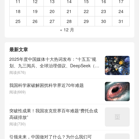
11
12
13
14
15
16
17
18
19
20
21
22
23
24
25
26
27
28
29
30
31
« 12 月
最新文章
2025年度中国媒体十大热词发布：“十五五”规
划、九三阅兵、全球治理倡议、DeepSeek（深
度求索）、人形机器人、苏超、票根经济、育
阅读(676)
儿补贴、科学素养、网络生态治理
我国科学家破解困扰科学界近70年难题
阅读(669)
突破性成果！我国攻克世界百年难题“费托合成
高碳排放”
阅读(730)
引领未来，中国做对了什么？为什么我们可