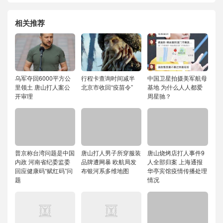
相关推荐
乌军夺回6000平方公
行程卡查询时间减半
中国卫星拍摄美军航母
里领土 唐山打人案公
北京市收回“疫苗令”
基地 为什么人人都爱
开审理
周星驰？
普京称台湾问题是中国
唐山打人男子所穿服装
唐山烧烤店打人事件9
内政 河南省纪委监委
品牌遭网暴 欧航局发
人全部归案 上海通报
回应健康码“赋红码”问
布银河系多维地图
华亭宾馆疫情传播处理
题
情况