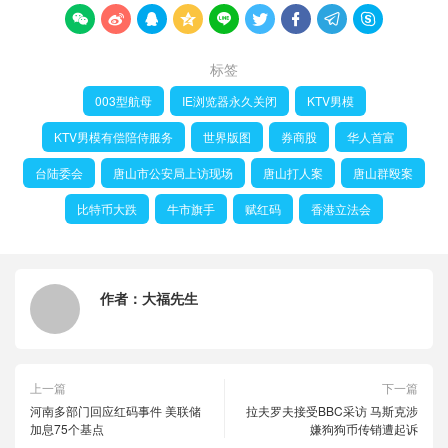









标签
003型航母
IE浏览器永久关闭
KTV男模
KTV男模有偿陪侍服务
世界版图
券商股
华人首富
台陆委会
唐山市公安局上访现场
唐山打人案
唐山群殴案
比特币大跌
牛市旗手
赋红码
香港立法会
作者：
大福先生
上一篇
下一篇
河南多部门回应红码事件 美联储
拉夫罗夫接受BBC采访 马斯克涉
加息75个基点
嫌狗狗币传销遭起诉