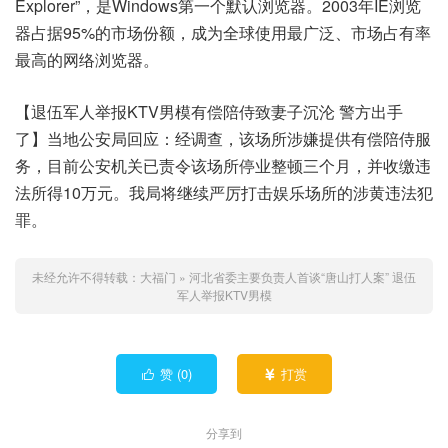
Explorer”，是Windows第一个默认浏览器。2003年IE浏览
器占据95%的市场份额，成为全球使用最广泛、市场占有率
最高的网络浏览器。
【退伍军人举报KTV男模有偿陪侍致妻子沉沦 警方出手
了】当地公安局回应：经调查，该场所涉嫌提供有偿陪侍服
务，目前公安机关已责令该场所停业整顿三个月，并收缴违
法所得10万元。我局将继续严厉打击娱乐场所的涉黄违法犯
罪。
未经允许不得转载：
大福门
»
河北省委主要负责人首谈“唐山打人案” 退伍
军人举报KTV男模
赞 (
0
)
打赏


分享到