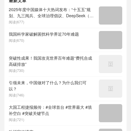
最新文章
2025年度中国媒体十大热词发布：“十五五”规
划、九三阅兵、全球治理倡议、DeepSeek（深
度求索）、人形机器人、苏超、票根经济、育
阅读(677)
儿补贴、科学素养、网络生态治理
我国科学家破解困扰科学界近70年难题
阅读(670)
突破性成果！我国攻克世界百年难题“费托合成
高碳排放”
阅读(730)
引领未来，中国做对了什么？为什么我们可
以？
阅读(746)
大国工程捷报频传：#全球首台 #世界最大 #填
补空白 #突破关键节点
阅读(721)