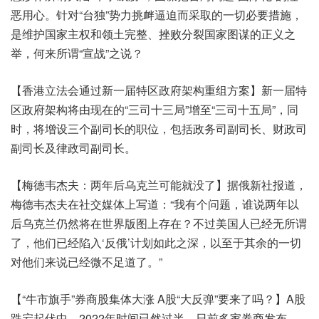
恶用心。针对“台独”势力挑衅逼迫而采取的一切必要措施，
是维护国家主权和领土完整、挫败分裂国家图谋的正义之
举，何来所谓“宣战”之说？
【香港立法会通过新一届特区政府架构重组方案】新一届特
区政府架构将由现在的“三司十三局”增至“三司十五局”，同
时，将增设三个副司长的职位，包括政务司副司长、财政司
副司长及律政司副司长。
【梅德韦杰夫：两年后乌克兰可能就没了】据俄新社报道，
梅德韦杰夫在社交媒体上写道：“我有个问题，谁说两年以
后乌克兰仍然将在世界版图上存在？不过美国人已经无所谓
了，他们已经陷入‘反俄’计划如此之深，以至于其余的一切
对他们来说已经微不足道了。”
【“牛市旗手”券商股集体大涨 A股“大反弹”要来了吗？】A股
跌宕起伏中，2022年时间已然过半。日前多家券商发布