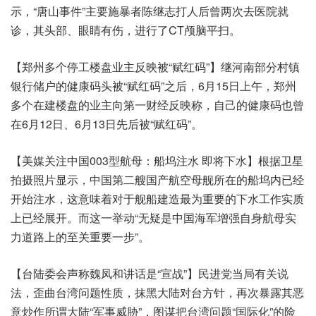
示，“唐山事件”主要施暴者陈继志打人后曾两次去医院就
诊，其头部、眼睛有伤，进行了CT颅脑平扫。
【郑州多个停工楼盘业主反映被“赋红码”】继河南部分村镇
银行储户的健康码头被“赋红码”之后，6月15日上午，郑州
多个在建楼盘的业主向第一财经反映称，自己的健康码也曾
在6月12日、6月13日先后被“赋红码”。
【美媒关注中国003型航母：船坞注水 即将下水】根据卫星
拍摄照片显示，中国第二艘国产航空母舰所在的船坞内已经
开始注水，这意味着对于舰船建造最为重要的下水工作实质
上已经展开。而这一举动“无疑是中国海军增强自身航母实
力道路上的至关重要一步”。
【台陆委会声称魏凤和讲话是“宣战”】民进党当局有关说
法，歪曲台湾问题性质，抹黑大陆对台方针，再次暴露其恶
意炒作所谓大陆“军事威胁”，图谋把台湾问题“国际化”的险