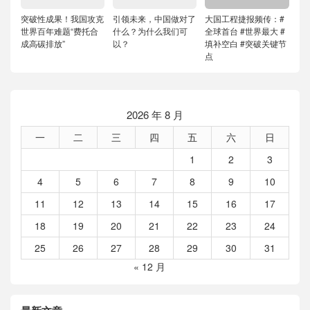
突破性成果！我国攻克
引领未来，中国做对了
大国工程捷报频传：#
世界百年难题“费托合
什么？为什么我们可
全球首台 #世界最大 #
成高碳排放”
以？
填补空白 #突破关键节
点
2026 年 8 月
一
二
三
四
五
六
日
1
2
3
4
5
6
7
8
9
10
11
12
13
14
15
16
17
18
19
20
21
22
23
24
25
26
27
28
29
30
31
« 12 月