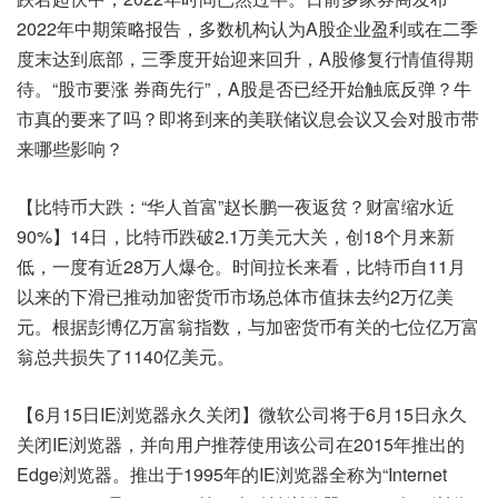
2022年中期策略报告，多数机构认为A股企业盈利或在二季
度末达到底部，三季度开始迎来回升，A股修复行情值得期
待。“股市要涨 券商先行”，A股是否已经开始触底反弹？牛
市真的要来了吗？即将到来的美联储议息会议又会对股市带
来哪些影响？
【比特币大跌：“华人首富”赵长鹏一夜返贫？财富缩水近
90%】14日，比特币跌破2.1万美元大关，创18个月来新
低，一度有近28万人爆仓。时间拉长来看，比特币自11月
以来的下滑已推动加密货币市场总体市值抹去约2万亿美
元。根据彭博亿万富翁指数，与加密货币有关的七位亿万富
翁总共损失了1140亿美元。
【6月15日IE浏览器永久关闭】微软公司将于6月15日永久
关闭IE浏览器，并向用户推荐使用该公司在2015年推出的
Edge浏览器。推出于1995年的IE浏览器全称为“Internet