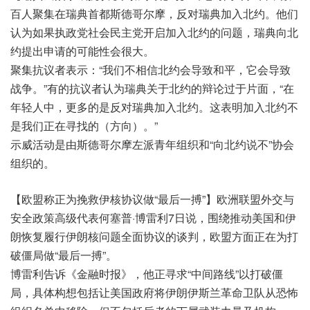
百人聚集在瑞典首都斯德哥尔摩，反对瑞典加入北约。他们
认为如果执政党社会民主党开启加入北约的问题，瑞典向北
约提出申请的可能性会很大。
聚集抗议者表示：“我们不相信北约会导致和平，它会导致
战争。”有的抗议者认为瑞典关于北约的辩论过于片面，“在
年轻人中，更多的是反对瑞典加入北约。这表明加入北约不
是我们正在寻找的（方向）。”
示威活动是由斯德哥尔摩左派青年组织和“向北约说不”协会
组织的。
【欧盟称正为挽救伊核协议做“最后一搏”】欧洲联盟外交与
安全政策高级代表何塞普·博雷利7日说，围绕推动美国和伊
朗恢复履行伊朗核问题全面协议的谈判，欧盟方面正在为打
破僵局做“最后一搏”。
博雷利告诉《金融时报》，他正寻求“中间路线”以打破僵
局，具体构想包括让美国政府将伊朗伊斯兰革命卫队从恐怖