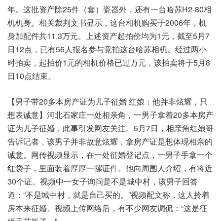
年。这批资产除25件（套）瓷器外，还有一台哈苏H2-80相
机机身。相关裁判文书显示，这台相机购买于2006年，机
身加配件共11.3万元。上述资产起拍价均为1元，截至5月7
日12点，已有56人报名参与竞拍这台哈苏相机。经过两小
时拍卖，起拍价1元的相机价格已过万元，该拍卖将于5月8
日10点结束。
【男子带20多本房产证为儿子征婚 红娘：他并非炫耀，只
想表诚意】河北石家庄一处相亲角，一男子拿着20多本房产
证为儿子征婚，此事引发网友关注。5月7日，相亲角红娘哥
告诉记者，该男子并非故意炫耀，拿房产证是想体现相亲的
诚意。网传视频显示，在一处征婚登记点，一男子手拿一个
红袋子，里面装着厚厚一摞证件。他向周围人介绍，有将近
30个证。视频中一女子询问是不是城中村，该男子回答
道：“不是城中村，就是自己买的。”视频配文称，这人拎着
房本来征婚。视频上传网络后，有不少网友调侃：“这是征