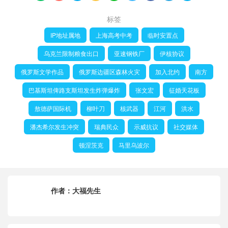
标签
IP地址属地
上海高考中考
临时安置点
乌克兰限制粮食出口
亚速钢铁厂
伊核协议
俄罗斯文学作品
俄罗斯边疆区森林火灾
加入北约
南方
巴基斯坦俾路支斯坦发生炸弹爆炸
张文宏
征婚天花板
敖德萨国际机
柳叶刀
核武器
江河
洪水
潘杰希尔发生冲突
瑞典民众
示威抗议
社交媒体
顿涅茨克
马里乌波尔
作者：
大福先生