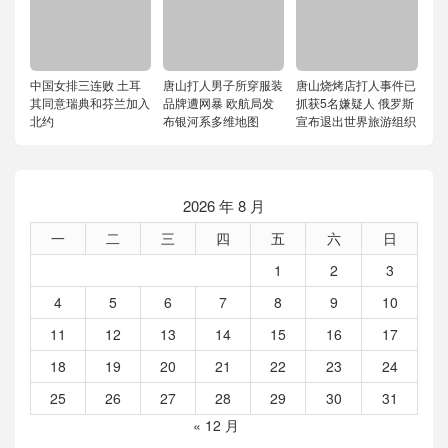
中国女排三连败 土耳
唐山打人男子所穿服装
唐山烧烤店打人事件已
其同意瑞典和芬兰加入
品牌遭网暴 欧航局发
抓获5名嫌疑人 俄罗斯
北约
布银河系多维地图
宣布退出世界旅游组织
2026 年 8 月
一
二
三
四
五
六
日
1
2
3
4
5
6
7
8
9
10
11
12
13
14
15
16
17
18
19
20
21
22
23
24
25
26
27
28
29
30
31
« 12 月