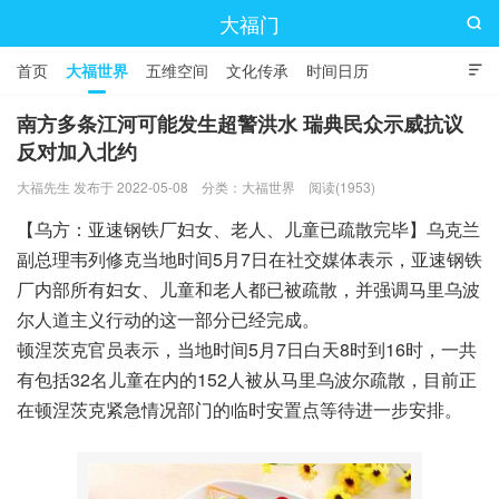
大福门

首页
大福世界
五维空间
文化传承
时间日历

南方多条江河可能发生超警洪水 瑞典民众示威抗议
反对加入北约
大福先生 发布于 2022-05-08
分类：
大福世界
阅读(1953)
【乌方：亚速钢铁厂妇女、老人、儿童已疏散完毕】乌克兰
副总理韦列修克当地时间5月7日在社交媒体表示，亚速钢铁
厂内部所有妇女、儿童和老人都已被疏散，并强调马里乌波
尔人道主义行动的这一部分已经完成。
顿涅茨克官员表示，当地时间5月7日白天8时到16时，一共
有包括32名儿童在内的152人被从马里乌波尔疏散，目前正
在顿涅茨克紧急情况部门的临时安置点等待进一步安排。