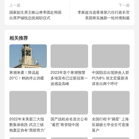
上一篇
下一篇
国家副主席王岐山将率团赴韩国
李家超当选香港第六任行政长官
出席尹锡悦总统就职仪式
美国将实施新一轮对俄制裁
相关推荐
寒潮来袭！降温超
2023年首个寒潮预警
中国阳后出现肺炎人群
20℃！鹤岗停止供暖
多地宣布已过新冠第一
约为8% 张文宏最新演
波感染高峰
讲发出两个呼吁
2022年末美股三大指
国产战机命名首次公布
全国行程卡“摘星” 上海
数集体收跌 武汉三镇
“暹芭”将登陆中国
应届硕士毕业生可直接
炮轰足协有“黑暗势力”
落户