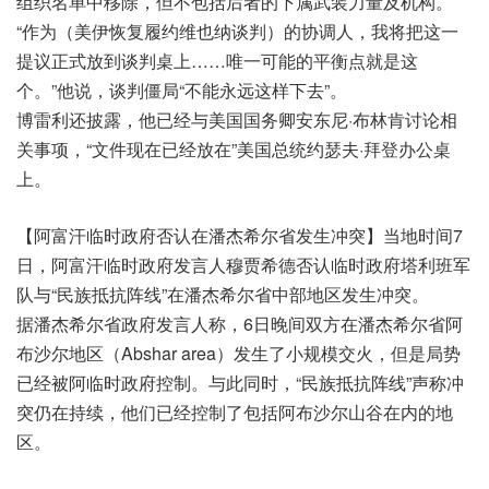
组织名单中移除，但不包括后者的下属武装力量及机构。
“作为（美伊恢复履约维也纳谈判）的协调人，我将把这一
提议正式放到谈判桌上……唯一可能的平衡点就是这
个。”他说，谈判僵局“不能永远这样下去”。
博雷利还披露，他已经与美国国务卿安东尼·布林肯讨论相
关事项，“文件现在已经放在”美国总统约瑟夫·拜登办公桌
上。
【阿富汗临时政府否认在潘杰希尔省发生冲突】当地时间7
日，阿富汗临时政府发言人穆贾希德否认临时政府塔利班军
队与“民族抵抗阵线”在潘杰希尔省中部地区发生冲突。
据潘杰希尔省政府发言人称，6日晚间双方在潘杰希尔省阿
布沙尔地区（Abshar area）发生了小规模交火，但是局势
已经被阿临时政府控制。与此同时，“民族抵抗阵线”声称冲
突仍在持续，他们已经控制了包括阿布沙尔山谷在内的地
区。