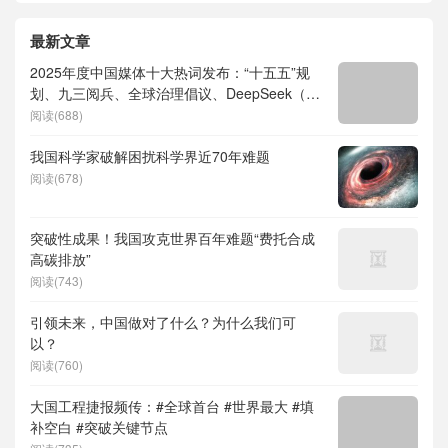
最新文章
2025年度中国媒体十大热词发布：“十五五”规
划、九三阅兵、全球治理倡议、DeepSeek（深
度求索）、人形机器人、苏超、票根经济、育
阅读(688)
儿补贴、科学素养、网络生态治理
我国科学家破解困扰科学界近70年难题
阅读(678)
突破性成果！我国攻克世界百年难题“费托合成
高碳排放”
阅读(743)
引领未来，中国做对了什么？为什么我们可
以？
阅读(760)
大国工程捷报频传：#全球首台 #世界最大 #填
补空白 #突破关键节点