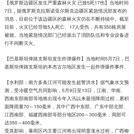
【俄罗斯边疆区发生严重森林火灾 已致5死17伤】当地时间
7日，据俄罗斯克拉斯诺亚尔斯克边疆区紧急情况部发布的
消息，目前位于该边疆区的森林火灾仍在不断持续中。截至
目前，火灾已经导致5人死亡、17人受伤，共有350栋房屋
被烧。当地紧急情况部门已经派出了消防队伍和专业设备进
行不间断灭火。
【巴基斯坦俾路支斯坦发生炸弹爆炸】当地时间5月7日，巴
基斯坦俾路支斯坦的本杰古尔地区发生一起炸弹爆炸事件。
【水利部：南方多条江河可能发生超警洪水】据气象水文预
测，受冷暖空气共同影响，5月9日至13日，江南、华南、
西南东部南部等地将出现今年入汛以来最强降雨过程，累积
面降雨量70～150毫米，其中广西中东部、广东中部北部、
江西南部、福建西南部等部分地区200～300毫米，局部可
达350～400毫米。
受其影响，暴雨区内主要江河将出现明显涨水过程，广西柳