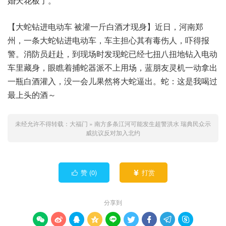
婚天花板了。”
【大蛇钻进电动车 被灌一斤白酒才现身】近日，河南郑
州，一条大蛇钻进电动车，车主担心其有毒伤人，吓得报
警。消防员赶赴，到现场时发现蛇已经七扭八扭地钻入电动
车里藏身，眼瞧着捕蛇器派不上用场，蓝朋友灵机一动拿出
一瓶白酒灌入，没一会儿果然将大蛇逼出。蛇：这是我喝过
最上头的酒～
未经允许不得转载：
大福门
»
南方多条江河可能发生超警洪水 瑞典民众示
威抗议反对加入北约
赞 (
0
)
打赏


分享到








