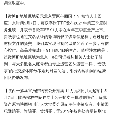
调查取证中。
【微博IP地址属地显示北京贾跃亭回国了？ 知情人士回
应】京时间5月7日，贾跃亭旗下FF发布2021年第三季度财
务业绩，并表示首款车FF 91力争在今年三季度量产上市。
贾跃亭也通过实名认证的微博转载了该条信息称，通过这份
财报文件的提交，我们离实现最初的愿景又近了一步，有信
心按时、高品质完成FF 91 Futurist的生产。值得注意的是，
该微博IP地址属地为北京，e公司记者从相关人士处了解
到，与大多数名人账号都由专业运营团队运营一样，“贾跃
亭”的社交媒体账号考虑到时差问题，部分内容由国内运营
团队协助发布。
【陕西一落马官员赃物被公开拍卖 11万元相机1元起拍】5
月7日，陕西榆林中院在网上公开拍卖一批涉刑资产，该批
资产原为陕西铜川市人大常委会原副主任史敏所有。史敏因
犯受贿罪、诈骗罪、贪污罪，于2019年被判处有期徒刑12