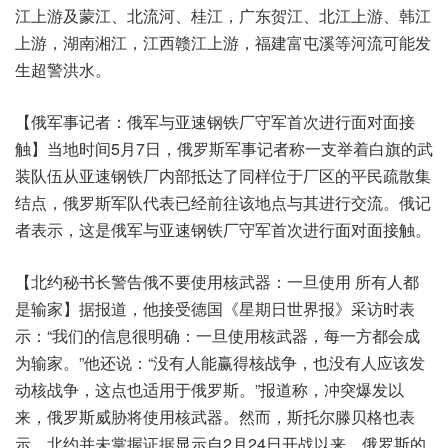
江上游及蒙江、北流河、桂江，广东贺江、北江上游、韩江
上游，湖南湘江，江西赣江上游，福建富屯溪等河流可能发
生超警洪水。
【俄军事记者：俄军与亚速钢铁厂守军首次进行面对面接
触】当地时间5月7日，俄罗斯军事记者称一支举着白旗的武
装队伍从亚速钢铁厂内部抵达了同样位于厂区的平民疏散集
结点，俄罗斯军队代表已经前往该地点与其进行交流。俄记
者表示，这是俄军与亚速钢铁厂守军首次进行面对面接触。
【北约秘书长警告俄不要使用核武器：一旦使用 所有人都
是输家】据报道，他接受德国《星期日世界报》采访时表
示：“我们的信息很明确：一旦使用核武器，每一方都会成
为输家。”他还说：“没有人能赢得核战争，也没有人应该发
动核战争，这点也适用于俄罗斯。”报道称，冲突爆发以
来，俄罗斯威胁将使用核武器。然而，斯托尔滕贝格也表
示，北约并未掌握证据显示自2月24日开战以来，俄罗斯的