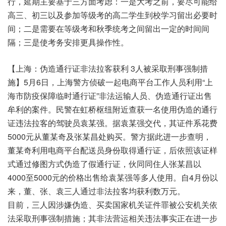
行，延期主要基于三方面考虑：一是大考之前，要尽可能给
高三、初三以及参加等级考的高二学生到校学习留出必要时
间；二是需要在等级考和秋季统考之间留出一定的时间间
隔；三是使考务安排更具操作性。
【上海：伪造通行证非法拉客获利 3人被采取刑事强制措
施】5月6日，上海警方侦破一起电商平台工作人员利用“上
海市防疫保障临时通行证”非法运输人员、伪造通行证出售
牟利的案件。民警在虹桥枢纽附近查获一名使用伪造的通行
证违法拉客的驾驶员袁某强。据袁某强交代，其证件系花费
5000元从董某奇及张某昌处购买。警方据此进一步查明，
董某奇利用电商平台配送员身份取得通行证，后依照该证样
式通过修图方式伪造了假通行证，伙同同住人张某昌以
4000至5000元的价格出售给袁某强等多人使用。自4月份以
来，董、张、袁三人通过非法拉客均获利数万元。
目前，三人因涉嫌伪造、买卖国家机关证件罪被公安机关依
法采取刑事强制措施；其非法营运相关违法事实正在进一步