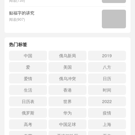
阅读(735)
贴福字的讲究
阅读(907)
热门标签
中国
俄乌新局
2019
爱
美国
八方
爱情
俄乌冲突
日历
生活
香港
时间
日历表
世界
2022
俄罗斯
华为
疫情
高考
中国足球
上海