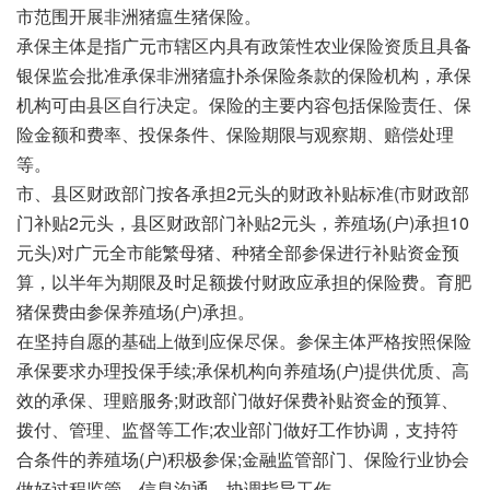
市范围开展非洲猪瘟生猪保险。
承保主体是指广元市辖区内具有政策性农业保险资质且具备
银保监会批准承保非洲猪瘟扑杀保险条款的保险机构，承保
机构可由县区自行决定。保险的主要内容包括保险责任、保
险金额和费率、投保条件、保险期限与观察期、赔偿处理
等。
市、县区财政部门按各承担2元头的财政补贴标准(市财政部
门补贴2元头，县区财政部门补贴2元头，养殖场(户)承担10
元头)对广元全市能繁母猪、种猪全部参保进行补贴资金预
算，以半年为期限及时足额拨付财政应承担的保险费。育肥
猪保费由参保养殖场(户)承担。
在坚持自愿的基础上做到应保尽保。参保主体严格按照保险
承保要求办理投保手续;承保机构向养殖场(户)提供优质、高
效的承保、理赔服务;财政部门做好保费补贴资金的预算、
拨付、管理、监督等工作;农业部门做好工作协调，支持符
合条件的养殖场(户)积极参保;金融监管部门、保险行业协会
做好过程监管、信息沟通、协调指导工作。