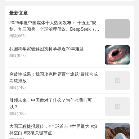
最新文章
2025年度中国媒体十大热词发布：“十五五”规
划、九三阅兵、全球治理倡议、DeepSeek（深
度求索）、人形机器人、苏超、票根经济、育
阅读(687)
儿补贴、科学素养、网络生态治理
我国科学家破解困扰科学界近70年难题
阅读(677)
突破性成果！我国攻克世界百年难题“费托合成
高碳排放”
阅读(740)
引领未来，中国做对了什么？为什么我们可
以？
阅读(760)
大国工程捷报频传：#全球首台 #世界最大 #填
补空白 #突破关键节点