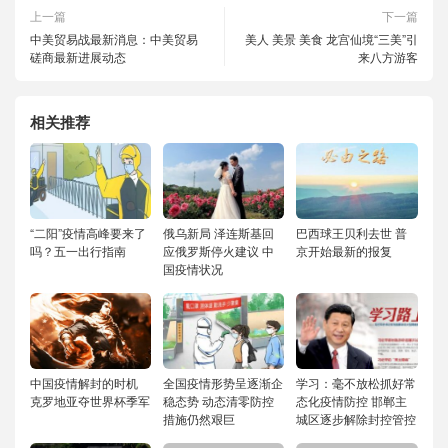
上一篇
下一篇
中美贸易战最新消息：中美贸易
美人 美景 美食 龙宫仙境“三美”引
磋商最新进展动态
来八方游客
相关推荐
“二阳”疫情高峰要来了
俄乌新局 泽连斯基回
巴西球王贝利去世 普
吗？五一出行指南
应俄罗斯停火建议 中
京开始最新的报复
国疫情状况
中国疫情解封的时机
全国疫情形势呈逐渐企
学习：毫不放松抓好常
克罗地亚夺世界杯季军
稳态势 动态清零防控
态化疫情防控 邯郸主
措施仍然艰巨
城区逐步解除封控管控