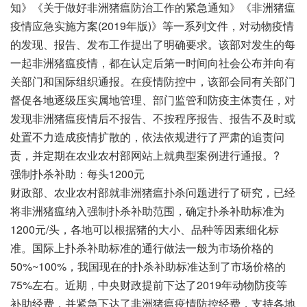
知》《关于做好非洲猪瘟防治工作的紧急通知》《非洲猪瘟
疫情应急实施方案(2019年版)》等一系列文件，对动物疫情
的发现、报告、发布工作提出了明确要求。该部对发生的每
一起非洲猪瘟疫情，都在认定后第一时间向社会公布并向有
关部门和国际组织通报。在疫情防控中，该部会同有关部门
督促各地逐级压实属地管理、部门监管和防疫主体责任，对
发现非洲猪瘟疫情后不报告、不按程序报告、报告不及时或
处置不力造成疫情扩散的，依法依规进行了严肃的追责问
责，并定期在农业农村部网站上就典型案例进行通报。?
强制扑杀补助：每头1200元
财政部、农业农村部就非洲猪瘟扑杀问题进行了研究，已经
将非洲猪瘟纳入强制扑杀补助范围，确定扑杀补助标准为
1200元/头，各地可以根据猪的大小、品种等因素细化标
准。国际上扑杀补助标准的通行做法一般为市场价格的
50%~100%，我国现在的扑杀补助标准达到了市场价格的
75%左右。近期，中央财政提前下达了2019年动物防疫等
补助经费，并紧急下达了非洲猪瘟疫情防控经费，支持各地