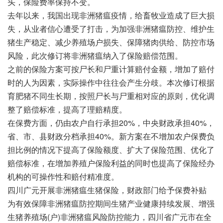
头，保险费率保持不变。
去年以来，我国出现非洲猪瘟疫情，给畜牧业造成了巨大损
失，从业者信心遭受了打击，为加强非洲猪瘟防控、维护生
猪生产稳定、减少养殖场户损失、保障猪肉供给、防控市场
风险，此次修订将非洲猪瘟纳入了保险赔偿范围。
之前的保险方案可按尸长和尸重计算赔付金额，增加了赔付
时的人为因素，实际操作中往往会产生分歧。本次修订根据
育肥猪不同生长期，按照尸长与尸重相对应的原则，优化调
整了赔偿标准，提高了理赔精度。
在保费方面，仍由农户自行承担20%，中央财政承担40%，
省、市、县财政分档承担40%。新方案在不增加农户保费负
担比例的情况下提高了保险额度、扩大了保险范围、优化了
赔偿标准，在增加养殖户保险利益的同时也提高了保险经办
机构的可操作性和赔付精准度。
四川广元开展非洲猪瘟生猪保险，财政部门给予保费补贴
为有效保障非洲猪瘟防控期间生猪产业健康持续发展、增强
生猪养殖场(户)非洲猪瘟风险防控能力，四川省广元市在全