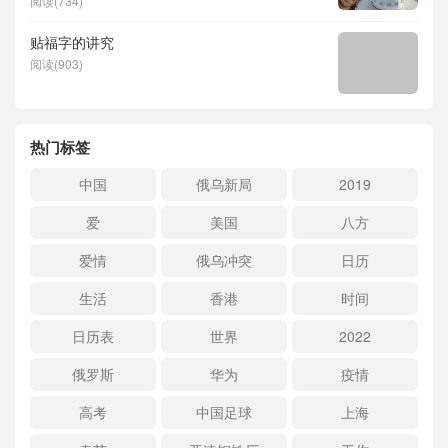
阅读(734)
贴福字的讲究
阅读(903)
热门标签
中国
俄乌新局
2019
爱
美国
八方
爱情
俄乌冲突
日历
生活
香港
时间
日历表
世界
2022
俄罗斯
华为
疫情
高考
中国足球
上海