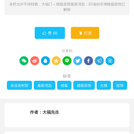
未经允许不得转载：
大福门
»
猪瘟疫情最新消息：23省份非洲猪瘟疫情已
解除
赞 (
0
)
打赏


分享到









标签
农业农村部
最新消息
猪瘟
猪瘟疫情
生猪
疫情
作者：
大福先生