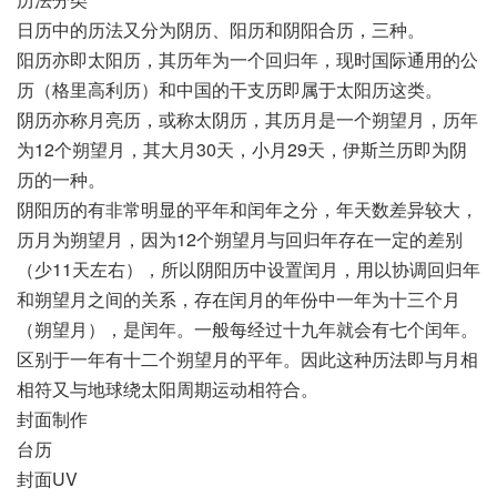
日历中的历法又分为阴历、阳历和阴阳合历，三种。
阳历亦即太阳历，其历年为一个回归年，现时国际通用的公
历（格里高利历）和中国的干支历即属于太阳历这类。
阴历亦称月亮历，或称太阴历，其历月是一个朔望月，历年
为12个朔望月，其大月30天，小月29天，伊斯兰历即为阴
历的一种。
阴阳历的有非常明显的平年和闰年之分，年天数差异较大，
历月为朔望月，因为12个朔望月与回归年存在一定的差别
（少11天左右），所以阴阳历中设置闰月，用以协调回归年
和朔望月之间的关系，存在闰月的年份中一年为十三个月
（朔望月），是闰年。一般每经过十九年就会有七个闰年。
区别于一年有十二个朔望月的平年。因此这种历法即与月相
相符又与地球绕太阳周期运动相符合。
封面制作
台历
封面UV