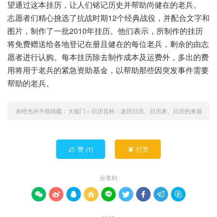
望通过这本挂历，让人们铭记历史并帮助尚健在的老兵。
志愿者们精心挑选了抗战时期12个经典战役，并配合文字和
图片，制作了一批2010年挂历。他们表示，所制作的挂历
将免费赠送给各地登记在册且健在的每位老兵，剩余的由志
愿者进行认购。每本挂历除去制作成本及运费外，多出的费
用将用于老兵的紧急资助基金，以帮助那些因突发事件需要
帮助的老兵。
未经允许不得转载：
大福门
»
日历百科：农历日历、日历表、日历的来源
赞 (
1
)
打赏


分享到








