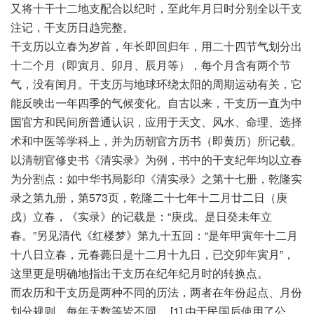
又将十干十二地支配合以纪时，至此年月日时分别全以干支
注记，干支历日趋完整。
干支历以立春为岁首，年长即回归年，用二十四节气划分出
十二个月（即寅月、卯月、辰月等），每个月含有两个节
气，没有闰月。干支历与地球环绕太阳的周期运动有关，它
能反映出一年四季的气候变化。自古以来，干支历一直为中
国官方和民间所普通认识，应用于天文、风水、命理、选择
术和中医等学科上，并为历朝官方历书（即黄历）所记载。
以清朝官修史书《清实录》为例，书中的干支纪年均以立春
为分割点：如中华书局影印《清实录》之第十七册，乾隆实
录之第九册，第573页，乾隆二十七年十二月廿二日（庚
戌）立春，《实录》的记载是：“庚戌。是日癸未年立
春。”另见清代《红楼梦》第九十五回：“是年甲寅年十二月
十八日立春，元春薨日是十二月十九日，已交卯年寅月”，
这里更是明确地指出干支历在纪年纪月时的转换点。
而农历和干支历是两种不同的历法，两者在年份起点、月份
划分规则、每年天数等皆不同。 [1] 由于民国后使用了公