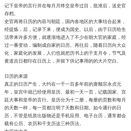
记下皇帝的言行并在每月月终交皇帝过目，批准后，送史官
存档。
史官再将日历的内容与朝廷，国内各地区的大事结合起来，
经提炼，后，记录下来，便成为国史。以后，由于日历给生
活带来许多方便，就逐渐地进入了不少在朝大官的家庭，经
过一番变动，编制成自家的日历。再往后，随着日历向大众
化，家庭化的发展，人们也就把历书上的干支月令，节气及
黄道吉日都印在日历上，并留下供记事用的的大片空白。
日历的来源
真正的日历产生，大约在一千一百多年前的唐顺宗永贞元
年，皇宫中就已经使用皇历。最初一天一页，记载国家、宫
廷大事和皇帝的言行。皇历分为十二册，每册的页数和每月
的天数一样，每一页都注明了天数和日期。如今通行的日
历，不管是纸质出版物还是手机应用、电子台历，通常都会
载有公历、农历和干支历这三种历法。