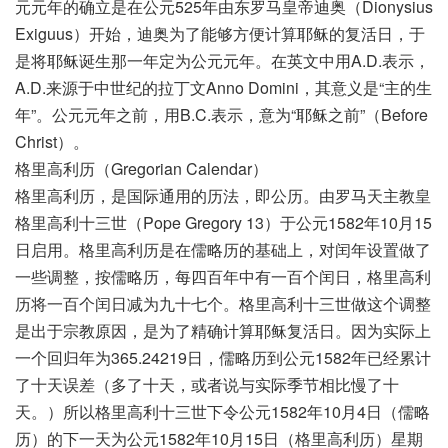
元元年的确立是在公元525年由东罗马皇帝迪奥（Dionysius
Exiguus）开始，迪奥为了能够方便计算耶稣的复活日，于
是将耶稣诞生那一年定为公元元年。在英文中用A.D.表示，
A.D.来源于中世纪的拉丁文Anno Domini，其意义是“主的生
年”。公元元年之前，用B.C.表示，意为“耶稣之前”（Before
Christ）。
格里高利历（Gregorian Calendar）
格里高利历，是国际通用的历法，即公历。由罗马天主教皇
格里高利十三世（Pope Gregory 13）于公元1582年10月15
日启用。格里高利历是在儒略历的基础上，对闰年设置做了
一些调整，按儒略历，每四百年中有一百个闰日，格里高利
历将一百个闰日减为九十七个。格里高利十三世做这个调整
是出于宗教原因，是为了精确计算耶稣复活日。因为实际上
一个回归年为365.24219日，儒略历到公元1582年已经累计
了十天误差（多了十天，或者说与实际季节相比慢了十
天。）所以格里高利十三世下令公元1582年10月4日（儒略
历）的下一天为公元1582年10月15日（格里高利历）星期