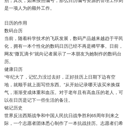
别；其次，如果按照编号，那么日历编号资源的管理工作则
是一项人为的额外工作。
日历的作用
数码台历
当前，随着科学技术的飞跃发展，数码产品越来越趋于平民
化，拥有一本个性化的数码日历已经不再是稀罕事。日前，
网友“撒瓦滴卡”就向记者展示了一本朋友为她制作的数码台
历。
健康日历
“年纪大了，记忆力没过去好，正好挂历上日期下边有空
地，就顺手就上面写些东西。”从开始记录哪天该买米换煤
气，渐渐变成体重和血压。对于老年且有高血压的老人，可
以在日历是记下一些生活的备注。
铭记历史
世界反法西斯战争和中国人民抗日战争胜利65周年到来之
际，一个志愿者团体悉心制作了一本抗战挂历。志愿者们希