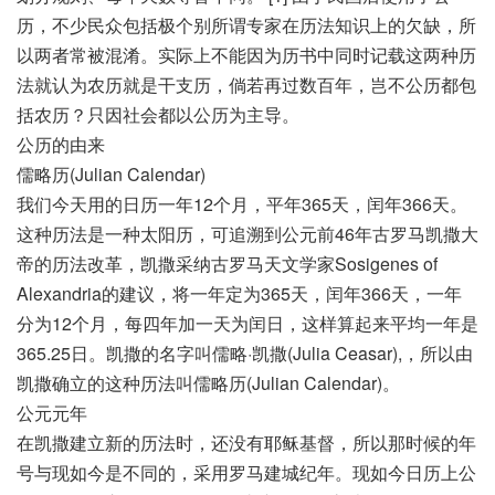
历，不少民众包括极个别所谓专家在历法知识上的欠缺，所
以两者常被混淆。实际上不能因为历书中同时记载这两种历
法就认为农历就是干支历，倘若再过数百年，岂不公历都包
括农历？只因社会都以公历为主导。
公历的由来
儒略历(Julian Calendar)
我们今天用的日历一年12个月，平年365天，闰年366天。
这种历法是一种太阳历，可追溯到公元前46年古罗马凯撒大
帝的历法改革，凯撒采纳古罗马天文学家Sosigenes of
Alexandria的建议，将一年定为365天，闰年366天，一年
分为12个月，每四年加一天为闰日，这样算起来平均一年是
365.25日。凯撒的名字叫儒略·凯撒(Julia Ceasar),，所以由
凯撒确立的这种历法叫儒略历(Julian Calendar)。
公元元年
在凯撒建立新的历法时，还没有耶稣基督，所以那时候的年
号与现如今是不同的，采用罗马建城纪年。现如今日历上公