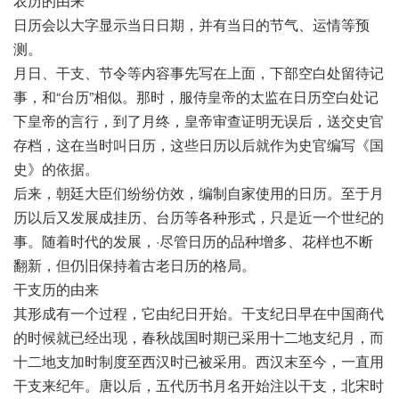
农历的由来
日历会以大字显示当日日期，并有当日的节气、运情等预
测。
月日、干支、节令等内容事先写在上面，下部空白处留待记
事，和“台历”相似。那时，服侍皇帝的太监在日历空白处记
下皇帝的言行，到了月终，皇帝审查证明无误后，送交史官
存档，这在当时叫日历，这些日历以后就作为史官编写《国
史》的依据。
后来，朝廷大臣们纷纷仿效，编制自家使用的日历。至于月
历以后又发展成挂历、台历等各种形式，只是近一个世纪的
事。随着时代的发展，·尽管日历的品种增多、花样也不断
翻新，但仍旧保持着古老日历的格局。
干支历的由来
其形成有一个过程，它由纪日开始。干支纪日早在中国商代
的时候就已经出现，春秋战国时期已采用十二地支纪月，而
十二地支加时制度至西汉时已被采用。西汉末至今，一直用
干支来纪年。唐以后，五代历书月名开始注以干支，北宋时