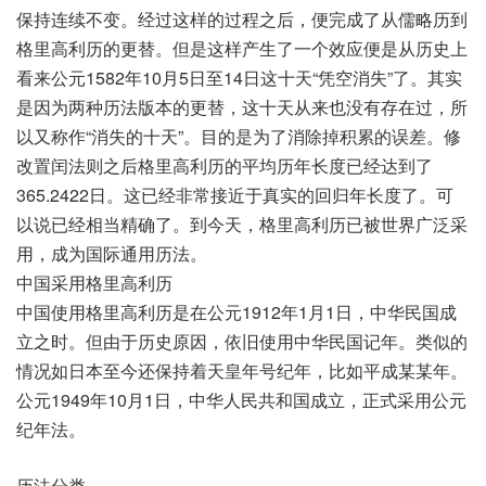
保持连续不变。经过这样的过程之后，便完成了从儒略历到
格里高利历的更替。但是这样产生了一个效应便是从历史上
看来公元1582年10月5日至14日这十天“凭空消失”了。其实
是因为两种历法版本的更替，这十天从来也没有存在过，所
以又称作“消失的十天”。目的是为了消除掉积累的误差。修
改置闰法则之后格里高利历的平均历年长度已经达到了
365.2422日。这已经非常接近于真实的回归年长度了。可
以说已经相当精确了。到今天，格里高利历已被世界广泛采
用，成为国际通用历法。
中国采用格里高利历
中国使用格里高利历是在公元1912年1月1日，中华民国成
立之时。但由于历史原因，依旧使用中华民国记年。类似的
情况如日本至今还保持着天皇年号纪年，比如平成某某年。
公元1949年10月1日，中华人民共和国成立，正式采用公元
纪年法。
历法分类