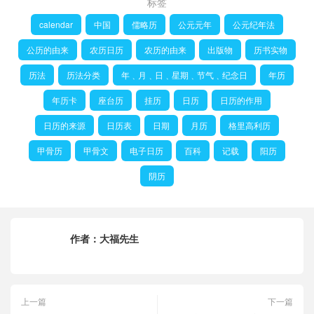
标签
calendar
中国
儒略历
公元元年
公元纪年法
公历的由来
农历日历
农历的由来
出版物
历书实物
历法
历法分类
年﹑月﹑日﹑星期﹑节气﹑纪念日
年历
年历卡
座台历
挂历
日历
日历的作用
日历的来源
日历表
日期
月历
格里高利历
甲骨历
甲骨文
电子日历
百科
记载
阳历
阴历
作者：
大福先生
上一篇
下一篇