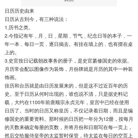
日历历史由来
日历从古到今，有三种说法：
1.历书之类。
2.今指记有年﹑月﹑日﹑星期﹑节气﹑纪念日等的本子﹐一
年一本﹐每日一页﹐逐日揭去。有挂在墙上的﹐也有摆在桌
上的。
3.史官按日记载朝政事务的册子，是史官纂修国史的依据。
月历常会配以图像作为装饰，月份牌就是月历的其中一种装
饰画。
挂历和台历就是由日历发展来的，但是这不过近百年的历
史。至于日历从何时出现的，谁也说不清，只是据史料记
载，大约在1100年前唐顺宗永贞元年，皇宫中已经在使用
日历了。当时的日历又称皇历，不仅记录着日期，而且是编
修国史的重要资料。那时候的日历把一年分为12册，按每月
的天数来确定每册的页数，并将月份和日期写在每一页上，
然后交给服侍皇帝的太监暂时保管，待太监在每日的空页上