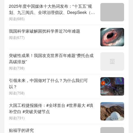
2025年度中国媒体十大热词发布：“十五五”规
划、九三阅兵、全球治理倡议、DeepSeek（深
度求索）、人形机器人、苏超、票根经济、育
阅读(685)
儿补贴、科学素养、网络生态治理
我国科学家破解困扰科学界近70年难题
阅读(677)
突破性成果！我国攻克世界百年难题“费托合成
高碳排放”
阅读(738)
引领未来，中国做对了什么？为什么我们可
以？
阅读(758)
大国工程捷报频传：#全球首台 #世界最大 #填
补空白 #突破关键节点
阅读(731)
贴福字的讲究