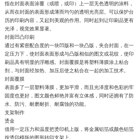
指在封面表面涂覆（或喷，或印）上一层无色透明的涂料，
从而在封面的表面形成薄而均匀的透明光亮层。可以保护台
历的印刷内容，又起到美观的作用。同时起到让印刷品更有
光泽，视觉效果显著。
封面凹凸印刷
通过有紧密配合度的一块凹版和一块凸版，夹合封面，在一
定压力下，使封面表面形成与凸版相似的图文或花纹，使印
刷品具有明显的浮雕感。封面覆膜是将塑料薄膜涂上粘合
剂，与封面经加热、加压后使之粘合在一起的加工技术。
封面覆膜
表面多了一层塑料薄膜，更加平滑，而且光泽度和色彩的牢
固度也更好，图文颜色鲜艳并富有立体感，同时还拥有了防
水、防污、耐磨耐折、耐腐蚀的功能。
支架制作
烫金
借用一定压力和温度把烫印机上版，将金属铝箔或颜色铝箔
按烫印模版的图形转印支架上。