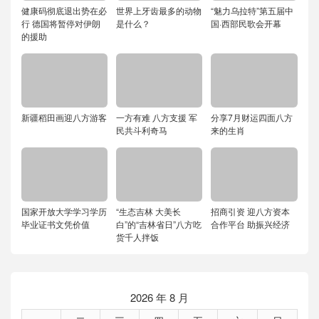
健康码彻底退出势在必
世界上牙齿最多的动物
“魅力乌拉特”第五届中
行 德国将暂停对伊朗
是什么？
国·西部民歌会开幕
的援助
新疆稻田画迎八方游客
一方有难 八方支援 军
分享7月财运四面八方
民共斗利奇马
来的生肖
国家开放大学学习学历
“生态吉林 大美长
招商引资 迎八方资本
毕业证书文凭价值
白”的“吉林省日”八方吃
合作平台 助振兴经济
货千人拌饭
2026 年 8 月