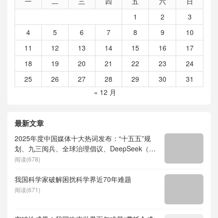
一
二
三
四
五
六
日
1
2
3
4
5
6
7
8
9
10
11
12
13
14
15
16
17
18
19
20
21
22
23
24
25
26
27
28
29
30
31
« 12 月
最新文章
2025年度中国媒体十大热词发布：“十五五”规
划、九三阅兵、全球治理倡议、DeepSeek（深
度求索）、人形机器人、苏超、票根经济、育
阅读(678)
儿补贴、科学素养、网络生态治理
我国科学家破解困扰科学界近70年难题
阅读(671)