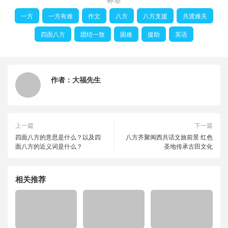
一方
一方有难
作文
八方
八方支援
共渡难关
四面八方
团结一致
困难
援助
英语
作者：
大福先生
上一篇
下一篇
四面八方的意思是什么？以及四
八方齐聚闽西共话文旅前景 红色
面八方的近义词是什么？
圣地传承古田文化
相关推荐