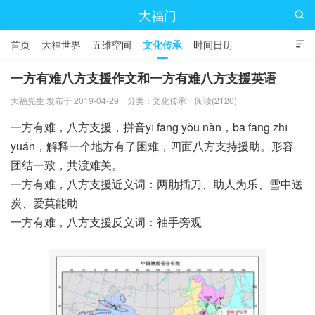
大福门

首页
大福世界
五维空间
文化传承
时间日历

一方有难八方支援作文和一方有难八方支援英语
大福先生 发布于 2019-04-29
分类：
文化传承
阅读(2120)
一方有难，八方支援，拼音yī fāng yǒu nàn，bā fāng zhī
yuán，解释一个地方有了困难，四面八方支持援助。形容
团结一致，共渡难关。
一方有难，八方支援近义词：两肋插刀、助人为乐、雪中送
炭、爱莫能助
一方有难，八方支援反义词：袖手旁观