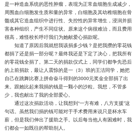
是一种造血系统的恶性肿瘤，表现为正常血细胞生成减少，
周围血白细胞发生质和量的异常，白细胞及其幼稚细胞在骨
髓或其它造血组织中进行性、失控性的异常增生，浸润并损
害各种组织，产生不同症状。原来这个病很难治，而且费用
很高，难怪校长呼吁我们为她献爱心捐款呢。
知道了原因后我就想我该捐多少钱？是把我攒的零花钱
都捐了还是捐一部分呢？最终我还是下定了决心，把我所有
的零花钱全捐了。第二天的捐款仪式上，同学们都争先恐后
的上前捐款，最让人震惊的是一（3）班的王洁同学，她把
自己在跳舞比赛上拼命奋斗得到的3000元奖金全部捐了出
来。跟她比起来我捐的钱是一颗小的沙粒。我想，不管多
少，我也献出了我的全部爱心。
通过这次捐款活动，让我想到“一方有难，八方支援”这
句话。虽然我们捐的钱可能对于手术费用来说只是杯水车
薪，但是我们伸出了援助之手。以后每当他人有困难时，我
们都会一如既往的帮助别人。