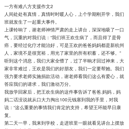
一方有难八方支援作文2
人间处处有真情，真情时时暖人心，上个学期刚开学，我们
班就发生了一起重大事件。
上课铃响了，谢老师神情严肃的走上讲台，深深地吸了一口
气，沉重的对我们说：“我们班王欢生病了，而且得了是骨
癌，要经过化疗才能治好，可是王欢的爸爸妈妈都是新杭州
人，家境不是很宽裕，用光了家里的所有积蓄，还不够。”
听到这个消息，我们大家全懵了，过了半晌才回过神来，大
家非常难过，王欢是我们的好朋友，我们一定要帮她。我们
强力要求老师实施捐款活动，谢老师看我们这么有爱心，就
答应我们的请求，我们激动万分。
我放学回家后，把王欢生病的这件事告诉了爸爸.妈妈，妈
妈二话没说就从口大力掏出100元钱塞到我的手里，对我
说：“这么重要的事情我们肯定的支持，希望王环能早日康
复。
第二天一早，我来到学校，走进班里一眼就看见讲台上摆放