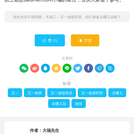
未经允许不得转载：
大福门
»
五一放假安排，你们准备去哪儿玩呢？
赞 (
1
)
打赏


分享到









标签
五一
五一放假
五一放假安排
五一放假时间
去哪儿
去哪儿玩
放假
作者：
大福先生