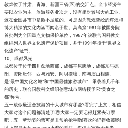
敦煌位于甘肃、青海、新疆三省(区)的交汇点。全市经济主
要以农业为主，旅游服务业次之，没有相对较强大的工业。
这在全国县市中是微不足道的。可是因为敦煌曾经的辉煌和
博大精深的文化内涵而闻名于世。莫高窟1961年被国务院
首批列为全国重点文物保护单位，1987年被联合国科教文
组织列入世界文化遗产保护项目，并于1991年授于“世界文
化遗产”证书。
10、成都风光
成都位于位于四川盆地西部，成都平原腹地，成都东与德
阳、资阳毗邻，西与雅安、阿坝接壤，南与眉山相连。
是“最中国文化名城”和“中国最佳旅游城市”，承载着几千年
的历史，联合国教科文组织创意城市网络授予它“美食之
都”称号。
五一放假最适合旅游的十大城市有哪些?看完了上文，相信
大家对这个问题都清楚了吧!大家一定要记得赶紧去订票
吧，五一劳动节的票可是非常的抢手哟!喜欢的记得收藏哟!
以上都是dafumen.com小编的看法，仅供大家做个参考。