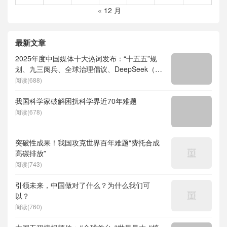
« 12 月
最新文章
2025年度中国媒体十大热词发布：“十五五”规
划、九三阅兵、全球治理倡议、DeepSeek（深
度求索）、人形机器人、苏超、票根经济、育
阅读(688)
儿补贴、科学素养、网络生态治理
我国科学家破解困扰科学界近70年难题
阅读(678)
突破性成果！我国攻克世界百年难题“费托合成
高碳排放”
阅读(743)
引领未来，中国做对了什么？为什么我们可
以？
阅读(760)