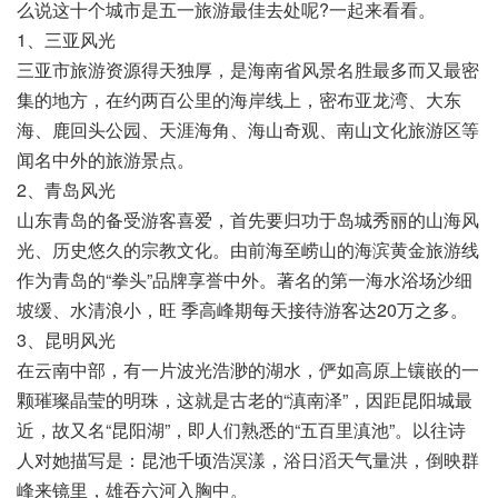
么说这十个城市是五一旅游最佳去处呢?一起来看看。
1、三亚风光
三亚市旅游资源得天独厚，是海南省风景名胜最多而又最密
集的地方，在约两百公里的海岸线上，密布亚龙湾、大东
海、鹿回头公园、天涯海角、海山奇观、南山文化旅游区等
闻名中外的旅游景点。
2、青岛风光
山东青岛的备受游客喜爱，首先要归功于岛城秀丽的山海风
光、历史悠久的宗教文化。由前海至崂山的海滨黄金旅游线
作为青岛的“拳头”品牌享誉中外。著名的第一海水浴场沙细
坡缓、水清浪小，旺 季高峰期每天接待游客达20万之多。
3、昆明风光
在云南中部，有一片波光浩渺的湖水，俨如高原上镶嵌的一
颗璀璨晶莹的明珠，这就是古老的“滇南泽”，因距昆阳城最
近，故又名“昆阳湖”，即人们熟悉的“五百里滇池”。以往诗
人对她描写是：昆池千顷浩溟漾，浴日滔天气量洪，倒映群
峰来镜里，雄吞六河入胸中。