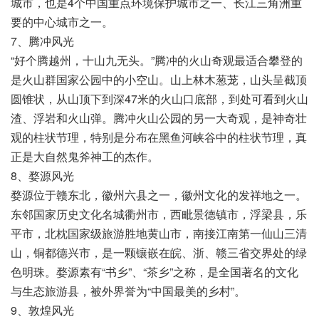
城市，也是4个中国重点环境保护城市之一、长江三角洲重
要的中心城市之一。
7、腾冲风光
“好个腾越州，十山九无头。”腾冲的火山奇观最适合攀登的
是火山群国家公园中的小空山。山上林木葱茏，山头呈截顶
圆锥状，从山顶下到深47米的火山口底部，到处可看到火山
渣、浮岩和火山弹。腾冲火山公园的另一大奇观，是神奇壮
观的柱状节理，特别是分布在黑鱼河峡谷中的柱状节理，真
正是大自然鬼斧神工的杰作。
8、婺源风光
婺源位于赣东北，徽州六县之一，徽州文化的发祥地之一。
东邻国家历史文化名城衢州市，西毗景德镇市，浮梁县，乐
平市，北枕国家级旅游胜地黄山市，南接江南第一仙山三清
山，铜都德兴市，是一颗镶嵌在皖、浙、赣三省交界处的绿
色明珠。婺源素有“书乡”、“茶乡”之称，是全国著名的文化
与生态旅游县，被外界誉为“中国最美的乡村”。
9、敦煌风光