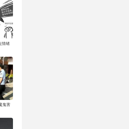
点情绪
魔鬼害