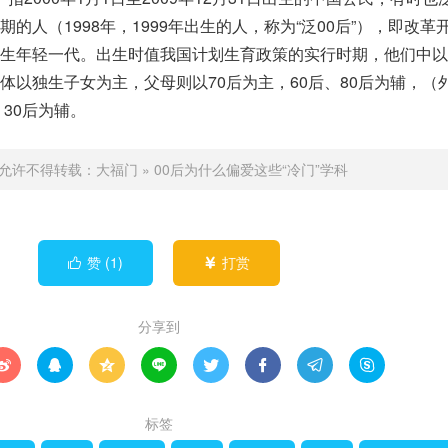
的人（1998年，1999年出生的人，称为“泛00后”），即改革
生年轻一代。出生时值我国计划生育政策的实行时期，他们中以
体以独生子女为主，父母则以70后为主，60后、80后为辅，（
，30后为辅。
允许不得转载：
大福门
»
00后为什么偏爱这些“冷门”学科
赞 (
1
)
打赏


分享到








标签