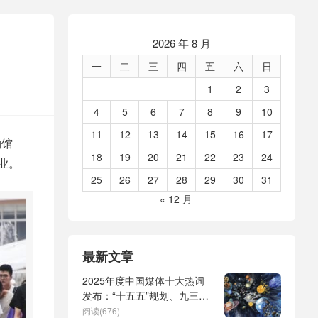
2026 年 8 月
一
二
三
四
五
六
日
1
2
3
4
5
6
7
8
9
10
11
12
13
14
15
16
17
物馆
18
19
20
21
22
23
24
业。
25
26
27
28
29
30
31
« 12 月
最新文章
2025年度中国媒体十大热词
发布：“十五五”规划、九三阅
兵、全球治理倡议、
阅读(676)