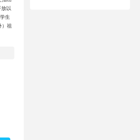
开放以
学生
外）祖