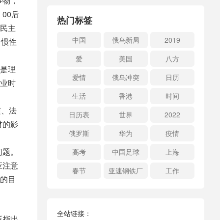
事物，
00后
热门标签
民主
中国
俄乌新局
2019
习惯性
爱
美国
八方
是理
爱情
俄乌冲突
日历
业时
生活
香港
时间
侦、法
日历表
世界
2022
材的影
俄罗斯
华为
疫情
问题。
高考
中国足球
上海
应注意
春节
亚速钢铁厂
工作
的目
全站链接：
泛指出