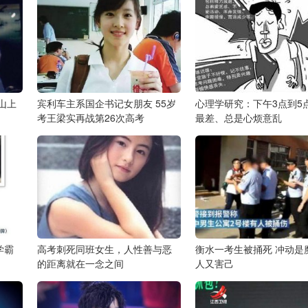
山上
宾利车主系国企书记女朋友 55岁
心理学研究：下午3点到5
考王梁实再战第26次高考
最差、总是心烦意乱
学霸
高考刺死同班女生，人性善与恶
衡水一考生被捅死 冲动是
的距离就在一念之间
人又害己