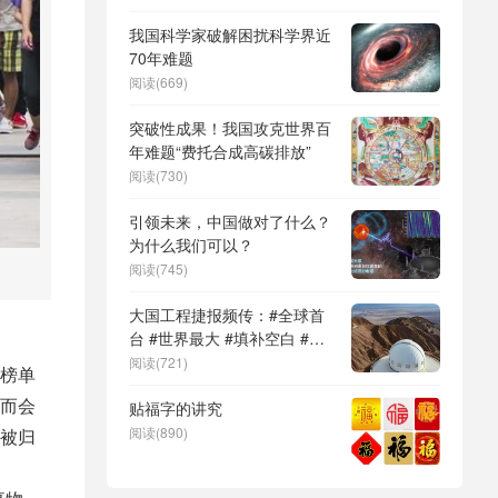
DeepSeek（深度求索）、人
形机器人、苏超、票根经济、
我国科学家破解困扰科学界近
育儿补贴、科学素养、网络生
70年难题
态治理
阅读(669)
突破性成果！我国攻克世界百
年难题“费托合成高碳排放”
阅读(730)
引领未来，中国做对了什么？
为什么我们可以？
阅读(745)
大国工程捷报频传：#全球首
台 #世界最大 #填补空白 #突
破关键节点
阅读(721)
榜单
而会
贴福字的讲究
阅读(890)
被归