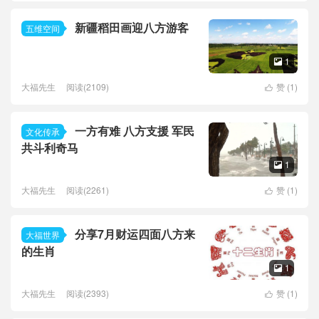
新疆稻田画迎八方游客
五维空间
1

大福先生
阅读(2109)
赞 (
1
)

一方有难 八方支援 军民
文化传承
共斗利奇马
1

大福先生
阅读(2261)
赞 (
1
)

分享7月财运四面八方来
大福世界
的生肖
1

大福先生
阅读(2393)
赞 (
1
)
