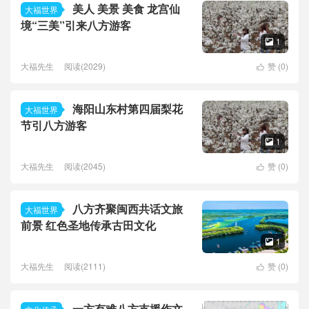
美人 美景 美食 龙宫仙
大福世界
境“三美”引来八方游客
1

大福先生
阅读(2029)
赞 (
0
)

海阳山东村第四届梨花
大福世界
节引八方游客
1

大福先生
阅读(2045)
赞 (
0
)

八方齐聚闽西共话文旅
大福世界
前景 红色圣地传承古田文化
1

大福先生
阅读(2111)
赞 (
0
)

一方有难八方支援作文