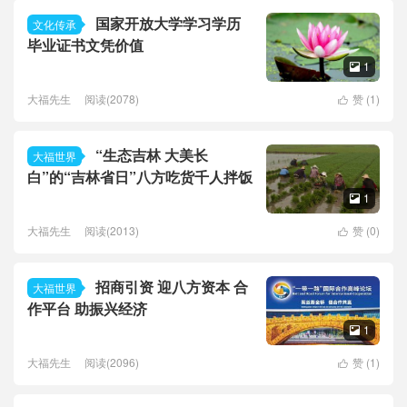
国家开放大学学习学历
文化传承
毕业证书文凭价值
1

大福先生
阅读(2078)
赞 (
1
)

“生态吉林 大美长
大福世界
白”的“吉林省日”八方吃货千人拌饭
1

大福先生
阅读(2013)
赞 (
0
)

招商引资 迎八方资本 合
大福世界
作平台 助振兴经济
1

大福先生
阅读(2096)
赞 (
1
)
