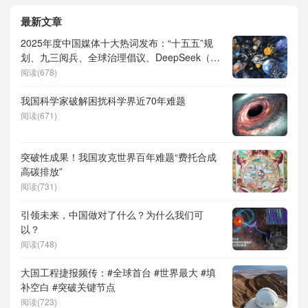
最新文章
2025年度中国媒体十大热词发布：“十五五”规
划、九三阅兵、全球治理倡议、DeepSeek（深
度求索）、人形机器人、苏超、票根经济、育
阅读(678)
儿补贴、科学素养、网络生态治理
我国科学家破解困扰科学界近70年难题
阅读(671)
突破性成果！我国攻克世界百年难题“费托合成
高碳排放”
阅读(731)
引领未来，中国做对了什么？为什么我们可
以？
阅读(748)
大国工程捷报频传：#全球首台 #世界最大 #填
补空白 #突破关键节点
阅读(723)