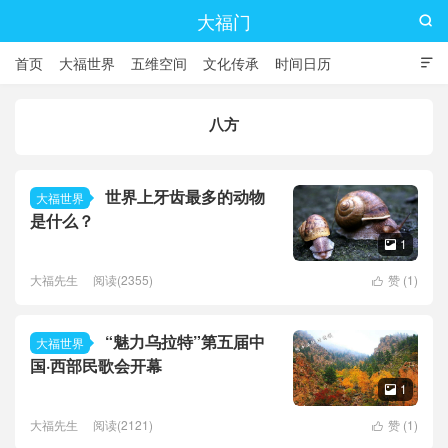
大福门

首页
大福世界
五维空间
文化传承
时间日历

八方
世界上牙齿最多的动物
大福世界
是什么？
1

大福先生
阅读(2355)
赞 (
1
)

“魅力乌拉特”第五届中
大福世界
国·西部民歌会开幕
1

大福先生
阅读(2121)
赞 (
1
)
