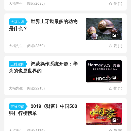
大福先生
阅读(2035)
赞 (
1
)

世界上牙齿最多的动物
大福世界
是什么？
1

大福先生
阅读(2360)
赞 (
1
)

鸿蒙操作系统开源：华
五维空间
为的也是世界的
1

大福先生
阅读(2213)
赞 (
1
)

2019《财富》中国500
五维空间
强排行榜榜单
1

大福先生
阅读(2176)
赞 (
0
)
