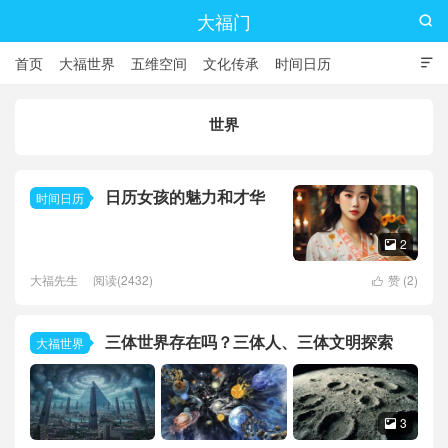
大福门

首页
大福世界
五维空间
文化传承
时间日历

世界
日历女孩的魅力和才华
时间日历
2

大福先生
阅读(2432)
赞 (
2
)

三体世界存在吗？三体人、三体文明探索
大福世界
3
