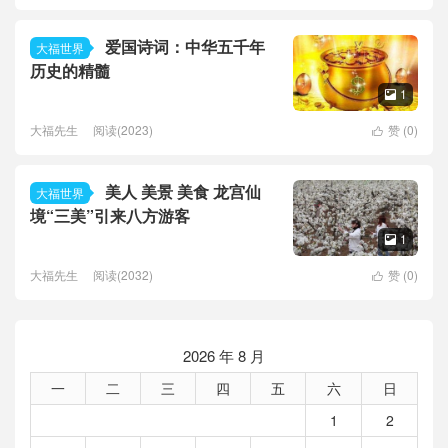
爱国诗词：中华五千年
大福世界
历史的精髓
1

大福先生
阅读(2023)
赞 (
0
)

美人 美景 美食 龙宫仙
大福世界
境“三美”引来八方游客
1

大福先生
阅读(2032)
赞 (
0
)

2026 年 8 月
一
二
三
四
五
六
日
1
2