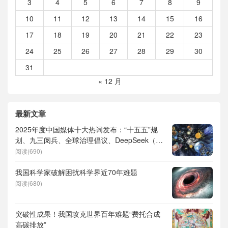
3
4
5
6
7
8
9
10
11
12
13
14
15
16
17
18
19
20
21
22
23
24
25
26
27
28
29
30
31
« 12 月
最新文章
2025年度中国媒体十大热词发布：“十五五”规
划、九三阅兵、全球治理倡议、DeepSeek（深
度求索）、人形机器人、苏超、票根经济、育
阅读(690)
儿补贴、科学素养、网络生态治理
我国科学家破解困扰科学界近70年难题
阅读(680)
突破性成果！我国攻克世界百年难题“费托合成
高碳排放”