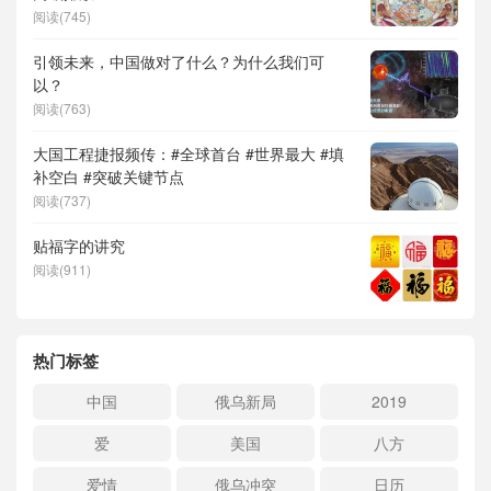
阅读(745)
引领未来，中国做对了什么？为什么我们可
以？
阅读(763)
大国工程捷报频传：#全球首台 #世界最大 #填
补空白 #突破关键节点
阅读(737)
贴福字的讲究
阅读(911)
热门标签
中国
俄乌新局
2019
爱
美国
八方
爱情
俄乌冲突
日历