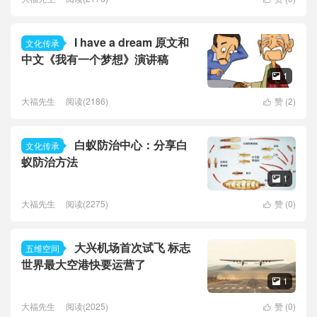
I have a dream 原文和
文化传承
中文《我有一个梦想》演讲稿
1

大福先生
阅读(2186)
赞 (
2
)

白蚁防治中心：分享白
文化传承
蚁防治方法
1

大福先生
阅读(2275)
赞 (
0
)

大兴机场首次试飞 标志
五维空间
世界最大空港快要运营了
1

大福先生
阅读(2025)
赞 (
0
)
