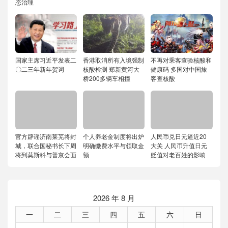
态治理
国家主席习近平发表二
香港取消所有入境强制
不再对乘客查验核酸和
〇二三年新年贺词
核酸检测 郑新黄河大
健康码 多国对中国旅
桥200多辆车相撞
客查核酸
官方辟谣济南莱芜将封
个人养老金制度将出炉
人民币兑日元逼近20
城，联合国秘书长下周
明确缴费水平与领取金
大关 人民币升值日元
将到莫斯科与普京会面
额
贬值对老百姓的影响
2026 年 8 月
一
二
三
四
五
六
日