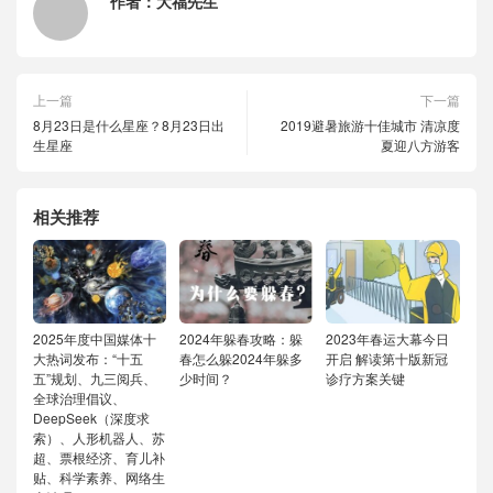
作者：
大福先生
上一篇
下一篇
8月23日是什么星座？8月23日出
2019避暑旅游十佳城市 清凉度
生星座
夏迎八方游客
相关推荐
2025年度中国媒体十
2024年躲春攻略：躲
2023年春运大幕今日
大热词发布：“十五
春怎么躲2024年躲多
开启 解读第十版新冠
五”规划、九三阅兵、
少时间？
诊疗方案关键
全球治理倡议、
DeepSeek（深度求
索）、人形机器人、苏
超、票根经济、育儿补
贴、科学素养、网络生