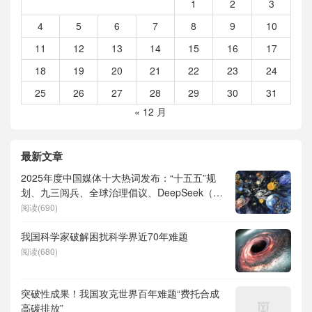
1
2
3
4
5
6
7
8
9
10
11
12
13
14
15
16
17
18
19
20
21
22
23
24
25
26
27
28
29
30
31
« 12 月
最新文章
2025年度中国媒体十大热词发布：“十五五”规
划、九三阅兵、全球治理倡议、DeepSeek（深
度求索）、人形机器人、苏超、票根经济、育
阅读(690)
儿补贴、科学素养、网络生态治理
我国科学家破解困扰科学界近70年难题
阅读(680)
突破性成果！我国攻克世界百年难题“费托合成
高碳排放”