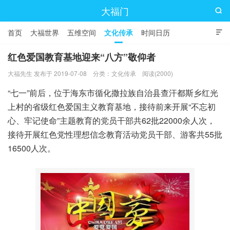
大福门

首页
大福世界
五维空间
文化传承
时间日历

红色爱国教育基地迎来“八方”敬仰者
大福先生 发布于 2019-07-08
分类：
文化传承
阅读(2000)
“七一”前后，位于海东市循化撒拉族自治县查汗都斯乡红光
上村的省级红色爱国主义教育基地，接待前来开展“不忘初
心、牢记使命”主题教育的党员干部共62批22000余人次，
接待开展红色党性理想信念教育活动党员干部、游客共55批
16500人次。