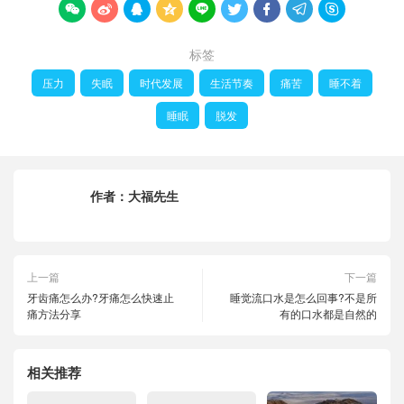









标签
压力
失眠
时代发展
生活节奏
痛苦
睡不着
睡眠
脱发
作者：
大福先生
上一篇
下一篇
牙齿痛怎么办?牙痛怎么快速止
睡觉流口水是怎么回事?不是所
痛方法分享
有的口水都是自然的
相关推荐