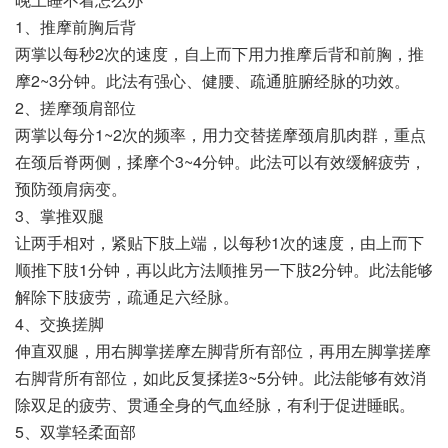
1、推摩前胸后背
两掌以每秒2次的速度，自上而下用力推摩后背和前胸，推
摩2~3分钟。此法有强心、健腰、疏通脏腑经脉的功效。
2、搓摩颈肩部位
两掌以每分1~2次的频率，用力交替搓摩颈肩肌肉群，重点
在颈后脊两侧，揉摩个3~4分钟。此法可以有效缓解疲劳，
预防颈肩病变。
3、掌推双腿
让两手相对，紧贴下肢上端，以每秒1次的速度，由上而下
顺推下肢1分钟，再以此方法顺推另一下肢2分钟。此法能够
解除下肢疲劳，疏通足六经脉。
4、交换搓脚
伸直双腿，用右脚掌搓摩左脚背所有部位，再用左脚掌搓摩
右脚背所有部位，如此反复揉搓3~5分钟。此法能够有效消
除双足的疲劳、贯通全身的气血经脉，有利于促进睡眠。
5、双掌轻柔面部