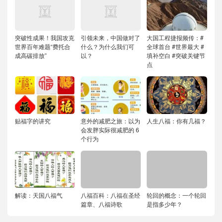
突破性成果！我国攻克
引领未来，中国做对了
大国工程捷报频传：#
世界百年难题“费托合
什么？为什么我们可
全球首台 #世界最大 #
成高碳排放”
以？
填补空白 #突破关键节
点
贴福字的讲究
意外的减肥之旅：以为
人生八福：你有几福？
会发胖实际很减肥的 6
个行为
解读：天国八福气
八福百科：八福在圣经
轮回的概念：一个轮回
篇章、八福诗歌
是指多少年？