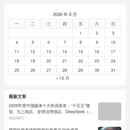
2026 年 8 月
一
二
三
四
五
六
日
1
2
3
4
5
6
7
8
9
10
11
12
13
14
15
16
17
18
19
20
21
22
23
24
25
26
27
28
29
30
31
« 12 月
最新文章
2025年度中国媒体十大热词发布：“十五五”规
划、九三阅兵、全球治理倡议、DeepSeek（深
度求索）、人形机器人、苏超、票根经济、育
阅读(687)
儿补贴、科学素养、网络生态治理
我国科学家破解困扰科学界近70年难题