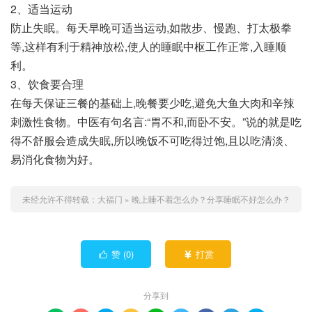
2、适当运动
防止失眠。每天早晚可适当运动,如散步、慢跑、打太极拳
等,这样有利于精神放松,使人的睡眠中枢工作正常,入睡顺
利。
3、饮食要合理
在每天保证三餐的基础上,晚餐要少吃,避免大鱼大肉和辛辣
刺激性食物。中医有句名言:“胃不和,而卧不安。”说的就是吃
得不舒服会造成失眠,所以晚饭不可吃得过饱,且以吃清淡、
易消化食物为好。
未经允许不得转载：
大福门
»
晚上睡不着怎么办？分享睡眠不好怎么办？
赞 (
0
)
打赏


分享到