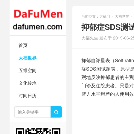
当前位置：
大福门
大福世界
>
>
抑郁症SDS测
大福先生 发布于 2019-06-2
首页
大福世界
抑郁自评量表（Self-rat
症SDS测试题表，原型是
五维空间
观地反映抑郁患者的主观
文化传承
门诊及住院患者。只是对
智力水平稍差的人使用效
时间日历
