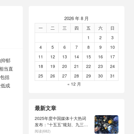
2026 年 8 月
一
二
三
四
五
六
日
1
2
3
4
5
6
7
8
9
10
11
12
13
14
15
16
17
分的抑郁
18
19
20
21
22
23
24
能相当直
25
26
27
28
29
30
31
包括
« 12 月
较低或
最新文章
2025年度中国媒体十大热词
发布：“十五五”规划、九三阅
兵、全球治理倡议、
阅读(682)