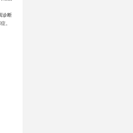
我诊断
郁症。