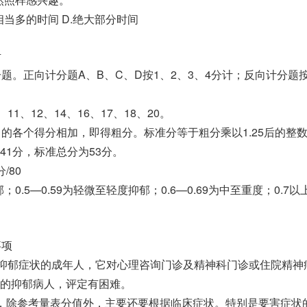
C.相当多的时间 D.绝大部分时间
考
题。正向计分题A、B、C、D按1、2、3、4分计；反向计分题按
1、12、14、16、17、18、20。
目的各个得分相加，即得粗分。标准分等于粗分乘以1.25后的整
41分，标准总分为53分。
/80
；0.5—0.59为轻微至轻度抑郁；0.6—0.69为中至重度；0.7以
事项
有抑郁症状的成年人，它对心理咨询门诊及精神科门诊或住院精神
的抑郁病人，评定有困难。
，除参考量表分值外，主要还要根据临床症状。特别是要害症状