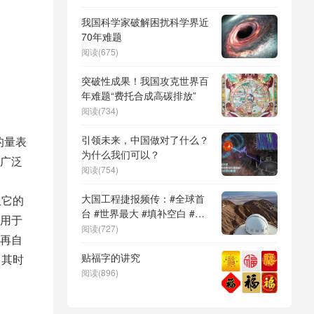
DeepSeek（深度求索）、人
形机器人、苏超、票根经济、
我国科学家破解困扰科学界近
育儿补贴、科学素养、网络生
70年难题
态治理
阅读(675)
突破性成果！我国攻克世界百
年难题“费托合成高碳排放”
阅读(734)
引领未来，中国做对了什么？
的量表
为什么我们可以？
广泛
阅读(754)
大国工程捷报频传：#全球首
且它的
台 #世界最大 #填补空白 #突
用于
破关键节点
阅读(727)
再自
贴福字的讲究
，其时
阅读(896)