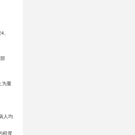
4、
数部
上为重
病人均
的程度