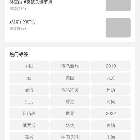
补空白 #突破关键节点
阅读(730)
贴福字的讲究
阅读(899)
热门标签
中国
俄乌新局
2019
爱
美国
八方
爱情
俄乌冲突
日历
生活
香港
时间
日历表
世界
2022
俄罗斯
华为
疫情
高考
中国足球
上海