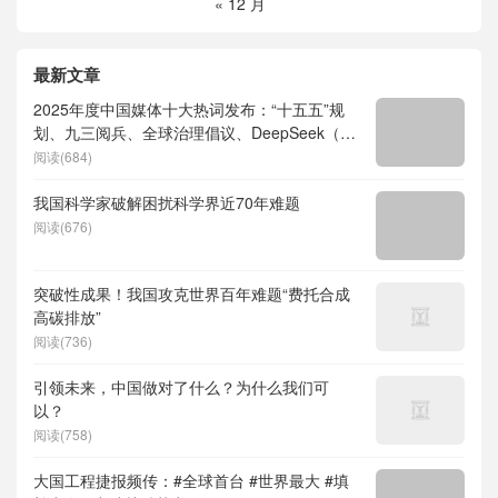
« 12 月
最新文章
2025年度中国媒体十大热词发布：“十五五”规
划、九三阅兵、全球治理倡议、DeepSeek（深
度求索）、人形机器人、苏超、票根经济、育
阅读(684)
儿补贴、科学素养、网络生态治理
我国科学家破解困扰科学界近70年难题
阅读(676)
突破性成果！我国攻克世界百年难题“费托合成
高碳排放”
阅读(736)
引领未来，中国做对了什么？为什么我们可
以？
阅读(758)
大国工程捷报频传：#全球首台 #世界最大 #填