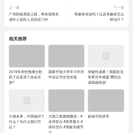
上一篇
下一篇
广州防狼系统上线，将有侵害未
荨麻疹传染吗？以及荨麻疹怎么
成年人前科人员挡在门外
样治疗？
相关推荐
2019年房价预测分析:
国家开放大学学习学历
突破性成果！我国攻克
跌了还是涨了你会买
毕业证书文凭价值
世界百年难题“费托合
房?
成高碳排放”
引领未来，中国做对了
大国工程捷报频传：#
贴福字的讲究
什么？为什么我们可
全球首台 #世界最大 #
以？
填补空白 #突破关键节
点