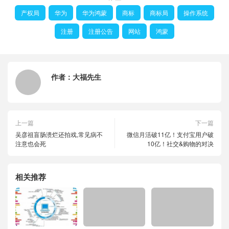
产权局
华为
华为鸿蒙
商标
商标局
操作系统
注册
注册公告
网站
鸿蒙
作者：
大福先生
上一篇
下一篇
吴彦祖盲肠溃烂还拍戏,常见病不
微信月活破11亿！支付宝用户破
注意也会死
10亿！社交&购物的对决
相关推荐