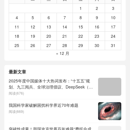
1
2
3
4
5
6
7
8
9
10
11
12
13
14
15
16
17
18
19
20
21
22
23
24
25
26
27
28
29
30
31
« 12 月
最新文章
2025年度中国媒体十大热词发布：“十五五”规
划、九三阅兵、全球治理倡议、DeepSeek（深
度求索）、人形机器人、苏超、票根经济、育
阅读(676)
儿补贴、科学素养、网络生态治理
我国科学家破解困扰科学界近70年难题
阅读(669)
突破性成果！我国攻克世界百年难题“费托合成