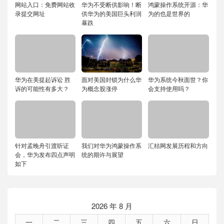
网站入口：免费网站收
华为不受断供影响！断
鸿蒙操作系统开源：华
录提交网址
供华为的美国巨头利润
为的也是世界的
暴跌
华为在美提起诉讼 胜
面对美国封锁为什么华
华为系统今秋面世？你
诉的可能性有多大？
为概念股涨停
会支持使用吗？
针对孟晚舟引渡听证
我们对华为鸿蒙操作系
汇桔网发展历程和方向
会，华为发布四点声明
统的期许与展望
如下
2026 年 8 月
一
二
三
四
五
六
日