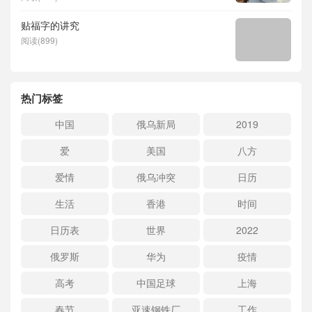
贴福字的讲究
阅读(899)
热门标签
中国
俄乌新局
2019
爱
美国
八方
爱情
俄乌冲突
日历
生活
香港
时间
日历表
世界
2022
俄罗斯
华为
疫情
高考
中国足球
上海
春节
亚速钢铁厂
工作