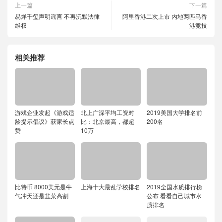
上一篇
下一篇
易烊千玺声明谣言 不再沉默法律
阿里香港二次上市 内地两匹马香
维权
港竞技
相关推荐
游戏企业发起《游戏适
北上广深平均工资对
2019美国大学排名前
龄提示倡议》获家长点
比：北京最高，都超
200名
赞
10万
比特币 8000美元是牛
上海十大最乱学校排名
2019全国水质排行榜
气冲天还是韭菜高割
公布 看看自己城市水
质排名