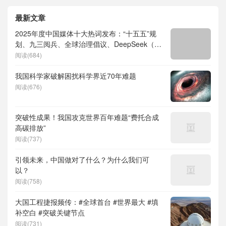
最新文章
2025年度中国媒体十大热词发布：“十五五”规
划、九三阅兵、全球治理倡议、DeepSeek（深
度求索）、人形机器人、苏超、票根经济、育
阅读(684)
儿补贴、科学素养、网络生态治理
我国科学家破解困扰科学界近70年难题
阅读(676)
突破性成果！我国攻克世界百年难题“费托合成
高碳排放”
阅读(737)
引领未来，中国做对了什么？为什么我们可
以？
阅读(758)
大国工程捷报频传：#全球首台 #世界最大 #填
补空白 #突破关键节点
阅读(731)