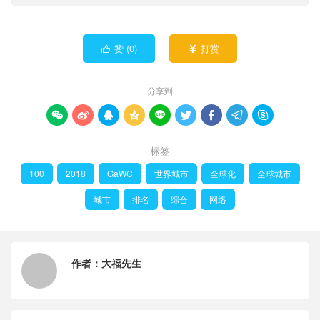
赞 (
0
)
打赏


分享到









标签
100
2018
GaWC
世界城市
全球化
全球城市
城市
排名
综合
网络
作者：
大福先生