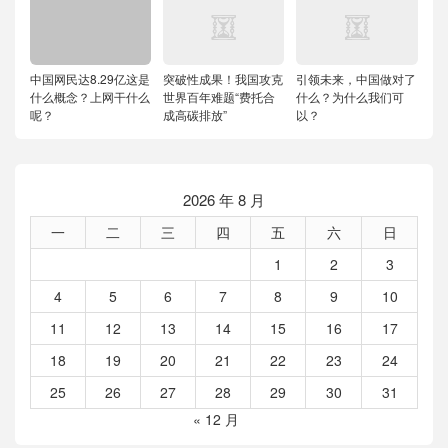
中国网民达8.29亿这是
突破性成果！我国攻克
引领未来，中国做对了
什么概念？上网干什么
世界百年难题“费托合
什么？为什么我们可
呢？
成高碳排放”
以？
2026 年 8 月
一
二
三
四
五
六
日
1
2
3
4
5
6
7
8
9
10
11
12
13
14
15
16
17
18
19
20
21
22
23
24
25
26
27
28
29
30
31
« 12 月