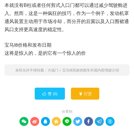
本就没有B柱或者任何剪式入口门都可以通过减少驾驶舱进
入。然而，这是一种疯狂的技巧，作为一个例子，发动机罩
通风装置主动用于市场冷却，而分开的后翼以及入口围裙通
风口支持更高速度的稳定性。
宝马I8价格和发布日期
这将是惊人的，是的它有一个惊人的价
未经允许不得转载：
大福门
»
宝马i8高效轿跑车外观内部驾驶介绍
赞 (
0
)
打赏


分享到








