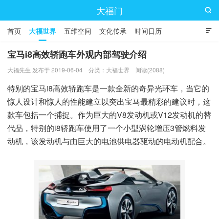
大福门

首页
大福世界
五维空间
文化传承
时间日历

宝马i8高效轿跑车外观内部驾驶介绍
大福先生 发布于 2019-06-04
分类：
大福世界
阅读(2088)
特别的宝马i8高效轿跑车是一款全新的奇异光环车，当它的
惊人设计和惊人的性能建立以突出宝马最精彩的建议时，这
款车包括一个捕捉。作为巨大的V8发动机或V12发动机的替
代品，特别的i8轿跑车使用了一个小型涡轮增压3管燃料发
动机，该发动机与由巨大的电池供电器驱动的电动机配合。