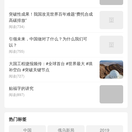
突破性成果！我国攻克世界百年难题“费托合成
高碳排放”
阅读(734)
引领未来，中国做对了什么？为什么我们可
以？
阅读(755)
大国工程捷报频传：#全球首台 #世界最大 #填
补空白 #突破关键节点
阅读(727)
贴福字的讲究
阅读(897)
热门标签
中国
俄乌新局
2019