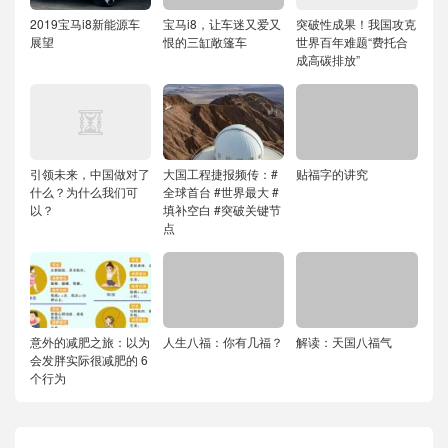
2019宝马i8新能源车
宝马i8，让车迷又爱又
突破性成果！我国攻克
展望
恨的三缸敞篷车
世界百年难题“费托合
成高碳排放”
引领未来，中国做对了
大国工程捷报频传：#
贴福字的讲究
什么？为什么我们可
全球首台 #世界最大 #
以？
填补空白 #突破关键节
点
意外的减肥之旅：以为
人生八福：你有几福？
解读：天国八福气
会发胖实际很减肥的 6
个行为