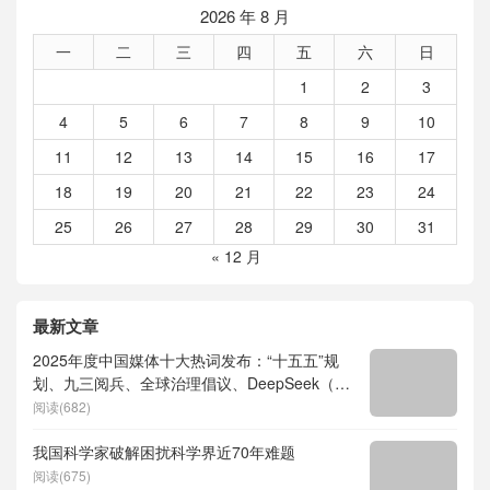
2026 年 8 月
一
二
三
四
五
六
日
1
2
3
4
5
6
7
8
9
10
11
12
13
14
15
16
17
18
19
20
21
22
23
24
25
26
27
28
29
30
31
« 12 月
最新文章
2025年度中国媒体十大热词发布：“十五五”规
划、九三阅兵、全球治理倡议、DeepSeek（深
度求索）、人形机器人、苏超、票根经济、育
阅读(682)
儿补贴、科学素养、网络生态治理
我国科学家破解困扰科学界近70年难题
阅读(675)