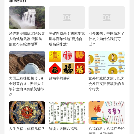
泽连斯基喊话北约领导
突破性成果！我国攻克
引领未来，中国做对了
人给钱给武器 俄国防
世界百年难题“费托合
什么？为什么我们可
部宣布从蛇岛撤军️
成高碳排放”
以？
大国工程捷报频传：#
贴福字的讲究
意外的减肥之旅：以为
全球首台 #世界最大 #
会发胖实际很减肥的 6
填补空白 #突破关键节
个行为
点
人生八福：你有几福？
解读：天国八福气
八福百科：八福在圣经
篇章、八福诗歌