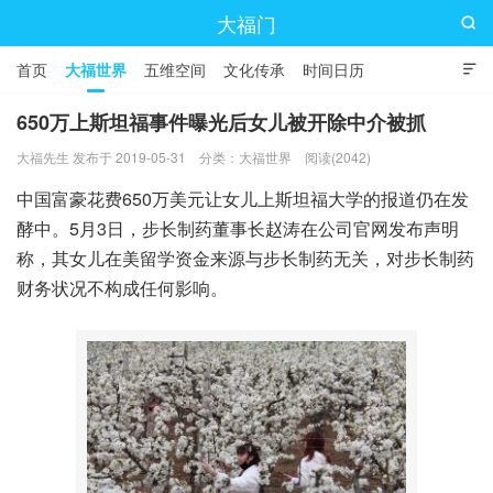
大福门

首页
大福世界
五维空间
文化传承
时间日历

650万上斯坦福事件曝光后女儿被开除中介被抓
大福先生 发布于 2019-05-31
分类：
大福世界
阅读(2042)
中国富豪花费650万美元让女儿上斯坦福大学的报道仍在发
酵中。5月3日，步长制药董事长赵涛在公司官网发布声明
称，其女儿在美留学资金来源与步长制药无关，对步长制药
财务状况不构成任何影响。