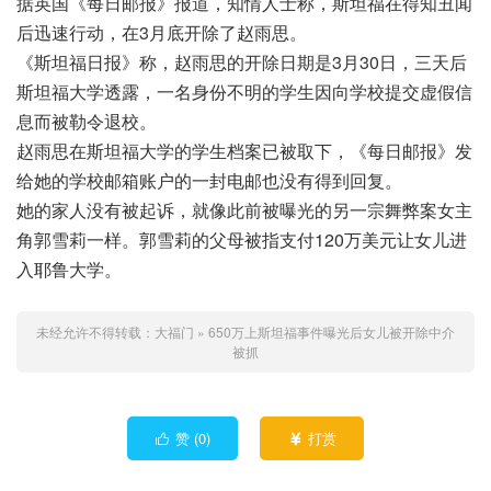
据英国《每日邮报》报道，知情人士称，斯坦福在得知丑闻
后迅速行动，在3月底开除了赵雨思。
《斯坦福日报》称，赵雨思的开除日期是3月30日，三天后
斯坦福大学透露，一名身份不明的学生因向学校提交虚假信
息而被勒令退校。
赵雨思在斯坦福大学的学生档案已被取下，《每日邮报》发
给她的学校邮箱账户的一封电邮也没有得到回复。
她的家人没有被起诉，就像此前被曝光的另一宗舞弊案女主
角郭雪莉一样。郭雪莉的父母被指支付120万美元让女儿进
入耶鲁大学。
未经允许不得转载：
大福门
»
650万上斯坦福事件曝光后女儿被开除中介
被抓
赞 (
0
)
打赏

