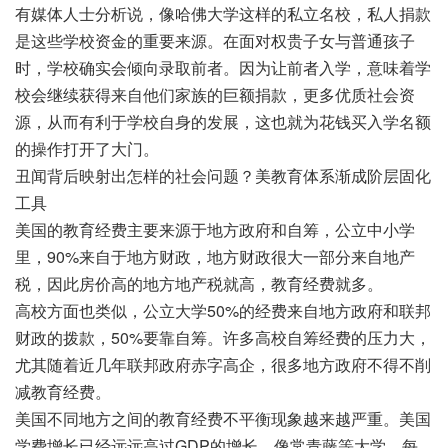
有媒体人士分析说，像哈佛大学这样的私立名校，私人捐款
是这些学校资金的重要来源。在面对权贵子女与普通孩子
时，学校确实会倾向录取前者。因为让前者入学，意味着学
校会继续获得来自他们家族的巨额捐款，更多优质社会资
源，从而有利于学校自身的发展，这也就为花钱买入学名额
的操作打开了大门。
丑闻背后映射出怎样的社会问题？美教育体系渐成阶层固化
工具
美国的教育经费主要来源于地方政府和自筹，公立中小学
里，90%来自于地方财政，地方财政很大一部分来自地产
税，因此房价高的地方地产税就高，教育经费就多。
高校方面也类似，公立大学50%的经费来自地方政府和联邦
财政的拨款，50%要靠自筹。许多高校自筹经费的压力大，
尤其随着近几年联邦政府赤字高企，很多地方政府不得不削
减教育经费。
美国不同地方之间的教育经费不平衡现象越来越严重。美国
学费增长已经远远高过GDP的增长，像常青藤等大学，每