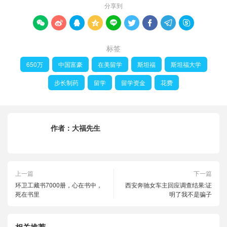
分享到









标签
650万
中国富豪
在美留学
斯坦福
斯坦福大学
步长制药
留学
留学资金
花费
作者：
大福先生
上一篇
下一篇
环卫工藏书7000册，心在书中，
西安奔驰女车主回应调查结果:证
死在书里
明了我不是骗子
相关推荐