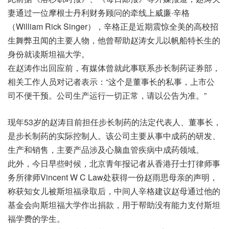
妻通过一位摩根士丹利财务顾问的牵线上威廉·辛格
（William Rick Singer），辛格正是近期震惊全美的高校招
生舞弊丑闻的主要人物，他曾帮助赵涛女儿以帆船特长生的
身份就读斯坦福大学。
在赵涛作出回应前，有媒体曾就此事联系步长制药证券部，
相关工作人员对记者表示：“这个是董事长的私事，上市公
司不便干预。公司生产运行一切正常，请以公告为准。”
现年53岁的赵涛目前担任步长制药的法定代表人、董事长，
是步长制药的实际控制人。该公司主要从事中成药的研发、
生产和销售，主要产品涉及心脑血管疾病中成药领域。
此外，今日早些时候，北京青年报记者从香港孖士打律师事
务所律师Vincent W C Law处获得一份赵雨思母亲的声明，
称获知女儿被斯坦福录取后，中间人辛格建议赵母通过他的
基金会向斯坦福大学作出捐款，用于帮助没有能力支付斯坦
福学费的学生。