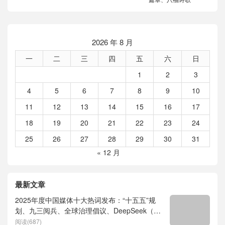
2026 年 8 月
一
二
三
四
五
六
日
1
2
3
4
5
6
7
8
9
10
11
12
13
14
15
16
17
18
19
20
21
22
23
24
25
26
27
28
29
30
31
« 12 月
最新文章
2025年度中国媒体十大热词发布：“十五五”规
划、九三阅兵、全球治理倡议、DeepSeek（深
度求索）、人形机器人、苏超、票根经济、育
阅读(687)