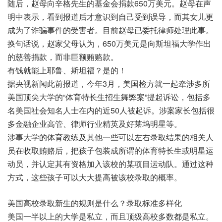
随后，赵母向辛格先生的基金会捐款650万美元。赵母在声
明中表示，看到报道后才意识到自己受到误导，而其女儿更
成为了诈骗事件的受害者。目前赵母已委托律师处理此事。
换句话说，赵家父母认为，650万美元是向斯坦福大学作出
的慈善捐款，而非巨额贿赂款。
有钱就能上耶鲁、斯坦福？是的！
据央视新闻此前报道，今年3月，美国检方就一起牵涉多所
美国顶尖大学的“体育特长生招生舞弊案”提起诉讼，包括多
名美国社会知名人士在内的近50人被起诉。涉案家长包括很
多金融企业高管、律师行业精英及好莱坞明星等。
涉事大学的体育教练及其他一些可以左右录取结果的相关人
员在收取贿赂后，把孩子包装成所谓的体育特长生或明星运
动员，并认定其有资格加入该校的某项目运动队。通过这种
方式，这些孩子可以大大提高被该校录取的概率。
美国高校录取新生的规则是什么？录取标准多样化
美国一半以上的大学是私立，而且顶级高校多数都是私立。