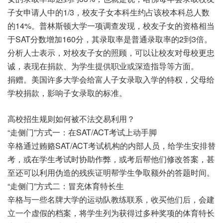
子女申请人中的1/3，校友子女本科生约占该校本科总人数
的14%。普林斯顿大学一项调查发现，校友子女的资格相当
于SAT分数增加160分，其录取率是普通录取率的2到3倍。
分析人士表示，对校友子女的照顾，可以让校友对母校更忠
诚，表现在捐款、为学生提供职业或深造指导等方面。
捐赠。美国许多大学会给富人子女录取入学的特权，父母给
学校捐款，影响子女录取的标准。
高校招生规则如何被不法交易利用？
“走侧门”方式一：在SAT/ACT考试上动手脚
辛格通过贿赂SAT/ACT考试机构的内部人员，给学生安排替
考，或在学生考试时协助作弊，或考后帮他们修改答案，甚
至还可以利用伪造的残疾证明帮学生争取额外的答题时间。
“走侧门”方式二：冒充体育特长生
辛格与一些名牌大学的运动队教练联系，收买他们后，会建
立一个虚假的档案，将学生列为获得过多种奖项的体育特长