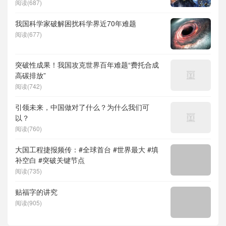
度求索）、人形机器人、苏超、票根经济、育
阅读(687)
儿补贴、科学素养、网络生态治理
我国科学家破解困扰科学界近70年难题
阅读(677)
突破性成果！我国攻克世界百年难题“费托合成
高碳排放”
阅读(742)
引领未来，中国做对了什么？为什么我们可
以？
阅读(760)
大国工程捷报频传：#全球首台 #世界最大 #填
补空白 #突破关键节点
阅读(735)
贴福字的讲究
阅读(905)