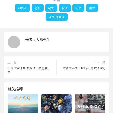
加西亚
总统
秘鲁
自杀
遗书
阿兰
阿兰·加西亚
作者：
大福先生
上一篇
下一篇
王菲谢霆锋合体 穿情侣装恩爱出
甜蜜的事故：18吨巧克力流成河
行
相关推荐