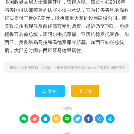
多国政界高层人士牵连其中，锒铛入狱。该公司在2016年
与美国司法部签署的认罪协议中承认，它向拉美各地的腐败
官员支付了近8亿美元，以换取重大基础设施建设合同。南
美政坛多名现任及前任高官受到调查、起诉乃至刑罚，包括
秘鲁五名前总统，即阿尔韦托藤森、亚历杭德罗托莱多、加
西亚、奥良塔乌马拉和佩德罗库琴斯基。加西亚卸任总统
后，大部分时间在西班牙马德里居住。
未经允许不得转载：
大福门
»
秘鲁前总统自杀是为什么？看看他的遗书吧
赞 (
0
)
打赏


分享到









标签