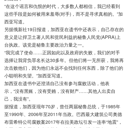
“在这个谣言和仇恨的时代，大多数人都相信，我已经看到
这些手段是如何被用来羞辱(对手)，而不是寻求真相的。”加
西亚写道。
另据俄新社19日报道，加西亚在遗书中还表示，自己存在的
意义是让捍卫土著人民和贫民利益的秘鲁人民党(APRA)上
台执政。该党是秘鲁主要政治力量之一。
“我完成了使命……正因如此以及政府的失败，我们的对手
选择让我背负罪名长达30多年。但他们将一无所获，我将再
次击败他们，因为他们永远不会找到任何东西，除了他们的
小聪明和失望。”加西亚写道。
加西亚在遗书中还澄清自己没有参与腐败活动，他表
示，“没有黑账，没有受贿，没有财产……其他人出卖自
己，我没有”。
据报道，加西亚现年70岁，曾任两届秘鲁总统，于1985年
至1990年、2006年至2011年当政。巴西最大建筑公司奥德
布雷希特公司腐败案2017年在拉美政坛引发一连串“地震”，