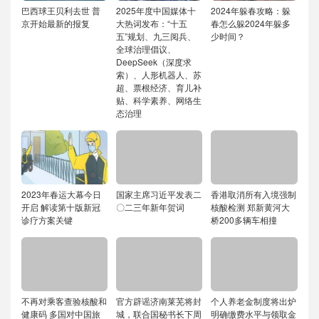
巴西球王贝利去世 普
2025年度中国媒体十
2024年躲春攻略：躲
京开始最新的报复
大热词发布：“十五
春怎么躲2024年躲多
五”规划、九三阅兵、
少时间？
全球治理倡议、
DeepSeek（深度求
索）、人形机器人、苏
超、票根经济、育儿补
贴、科学素养、网络生
态治理
2023年春运大幕今日
国家主席习近平发表二
香港取消所有入境强制
开启 解读第十版新冠
〇二三年新年贺词
核酸检测 郑新黄河大
诊疗方案关键
桥200多辆车相撞
不再对乘客查验核酸和
官方辟谣济南莱芜将封
个人养老金制度将出炉
健康码 多国对中国旅
城，联合国秘书长下周
明确缴费水平与领取金