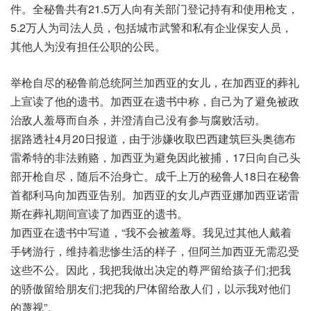
件。全秘鲁共有21.5万人向有关部门登记持有和使用枪支，
5.2万人为司法人员，包括城市武警和私有企业保安人员，
其他人为没有担任公职的公民。
举枪自尽的秘鲁前总统阿兰加西亚的女儿，在加西亚的葬礼
上宣读了他的遗书。加西亚在遗书中称，自己为了避免被政
治敌人羞辱而自杀，并澄清自己没有参与腐败活动。
据路透社4月20日报道，由于涉嫌收取巴西建筑巨头奥德布
雷希特的非法贿赂，加西亚为避免因此被捕，17日向自己头
部开枪自尽，随后不治身亡。成千上万的秘鲁人18日在秘鲁
首都利马向加西亚告别。加西亚的女儿卢西亚娜加西亚诺雷
斯在葬礼期间宣读了加西亚的遗书。
加西亚在遗书中写道，“我不会被羞辱。我见过其他人戴着
手铐游行，维持着悲惨生活的样子，但阿兰加西亚无需忍受
这些不公。因此，我把我做出决定的尊严留给孩子们;把我
的骄傲留给朋友们;把我的尸体留给敌人们，以示我对他们
的蔑视”。