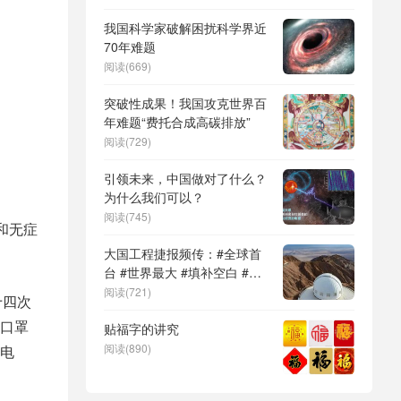
DeepSeek（深度求索）、人
形机器人、苏超、票根经济、
我国科学家破解困扰科学界近
育儿补贴、科学素养、网络生
70年难题
态治理
阅读(669)
突破性成果！我国攻克世界百
年难题“费托合成高碳排放”
阅读(729)
引领未来，中国做对了什么？
为什么我们可以？
阅读(745)
例和无症
大国工程捷报频传：#全球首
台 #世界最大 #填补空白 #突
破关键节点
阅读(721)
十四次
口罩
贴福字的讲究
阅读(890)
电