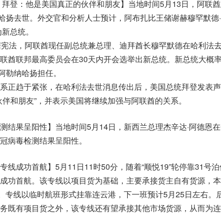
 拜登：他是美国真正的伙伴和朋友】当地时间5月13日，阿联
纳哈扬去世。外交官和分析人士预计，阿布扎比王储谢赫穆罕默德·
为新总统。
据宪法，阿联酋现任副总统兼总理、迪拜酋长穆罕默德在哈利法
联酋联邦最高委员会在30天内开会选举出新总统。新总统大概
·阿勒纳哈扬担任。
系正趋于紧张，在哈利法去世消息传出后，美国总统拜登发表声
伙伴和朋友”，并表示美国将继续加强与阿联酋的关系。
测结果呈阳性】当地时间5月14日，新西兰总理杰辛达·阿德恩
冠病毒检测结果呈阳性。
线成功首航】5月11日11时50分，随着“顺悦19”轮停靠31号
成功首航。该专线以项目货为基础，主要承接货主自有货源，本
物。专线以临时航班形式挂靠连云港，下一班预计5月25日左右。
务既有项目货之外，该专线还有望承接其他市场货源，从而为连