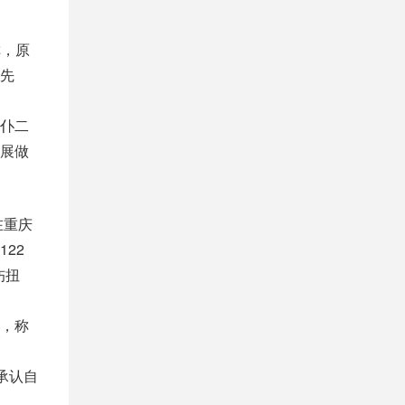
称，原
先
仆二
展做
在重庆
22
伤扭
，称
承认自