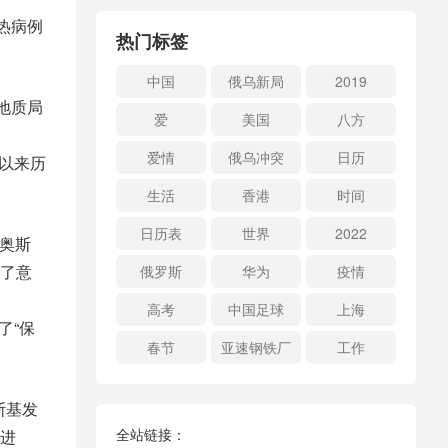
发热病例
热门标签
中国
俄乌新局
2019
地质局
爱
美国
八方
爱情
俄乌冲突
日历
市以来历
生活
香港
时间
日历表
世界
2022
长奥斯
了意
俄罗斯
华为
疫情
高考
中国足球
上海
了“保
春节
亚速钢铁厂
工作
斯基发
全站链接：
进