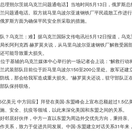
总理朔尔茨就乌克兰问题通电话】当地时间5月13日，俄罗斯总
兰问题通电话。双方就马里乌波尔亚速钢铁厂平民疏散工作进行
俄罗斯方面为确保平民安全所采取的措施。
队？乌克兰：难】据乌克兰国际文传电讯社5月12日报道，乌克
局长阿列克西·赫罗莫夫说，从马里乌波尔亚速钢铁厂解救受困
还可能导致重大损失。
在位于基辅的乌克兰媒体中心举行的一场记者会上说：“解救行动
兰武装部队目前位于距马里乌波尔150至200公里处。敌军还建
防线，那会给我军造成重大损失。”赫罗莫夫还说，驻守部队正
部队保持联络。
5亿美元 中方回应】拜登在美国-东盟峰会上宣布总额超过1.5亿
施、安全、抗疫等领域，以此来深化美国和东盟之间的关系。
好邻居好伙伴，中方一直以东盟为周边外交优先方向，秉持亲、
作关系，致力于促进共同发展。中国-东盟建立对话关系31年来