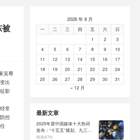
2026 年 8 月
东被
一
二
三
四
五
六
日
1
2
3
4
5
6
7
8
9
10
11
12
13
14
15
16
17
18
19
20
21
22
23
24
家吴尊
25
26
27
28
29
30
31
变出
« 12 月
征影
经常
最新文章
防控
2025年度中国媒体十大热词
任
发布：“十五五”规划、九三阅
兵、全球治理倡议、
阅读(676)