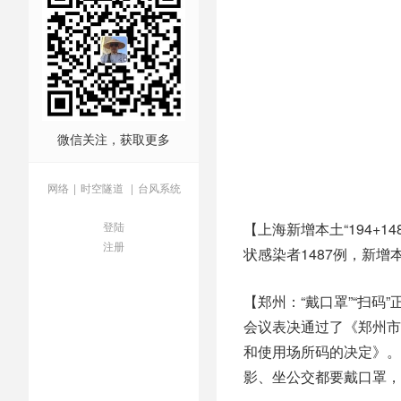
微信关注，获取更多
网络
|
时空隧道
|
台风系统
登陆
【上海新增本土“194+
注册
状感染者1487例，新增
【郑州：“戴口罩”“扫码
会议表决通过了《郑州市
和使用场所码的决定》。
影、坐公交都要戴口罩，