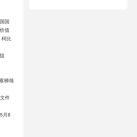
美国国
的价值
。柯比
阻
塞梯领
文件
5月8