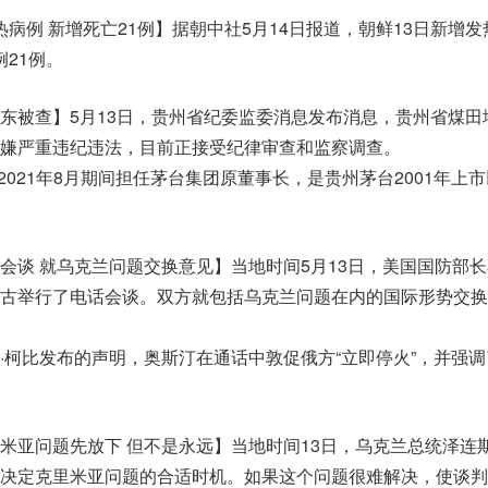
发热病例 新增死亡21例】据朝中社5月14日报道，朝鲜13日新增
例21例。
东被查】5月13日，贵州省纪委监委消息发布消息，贵州省煤田
嫌严重违纪违法，目前正接受纪律审查和监察调查。
至2021年8月期间担任茅台集团原董事长，是贵州茅台2001年上
会谈 就乌克兰问题交换意见】当地时间5月13日，美国国防部
古举行了电话会谈。双方就包括乌克兰问题在内的国际形势交换
·柯比发布的声明，奥斯汀在通话中敦促俄方“立即停火”，并强调
米亚问题先放下 但不是永远】当地时间13日，乌克兰总统泽连
决定克里米亚问题的合适时机。如果这个问题很难解决，使谈判