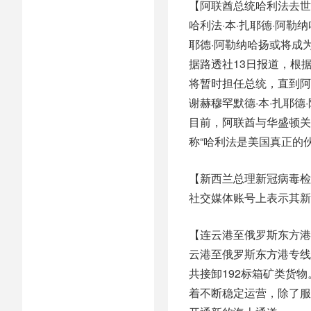
【阿联酋总统哈利法去世
哈利法·本·扎耶德·阿勒
耶德·阿勒纳哈扬或将成
据路透社13日报道，根
将暂时担任总统，直到阿
谢赫穆罕默德·本·扎耶德
目前，阿联酋与华盛顿关
称“哈利法是美国真正的
【新西兰总理新冠病毒检
社交媒体账号上表示其新
【连云港至俄罗斯东方港专
云港至俄罗斯东方港专线
共接卸192标箱矿类货
着不断稳定运营，除了服