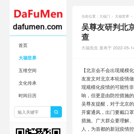
当前位置：
大福门
大福世界
>
>
吴尊友研判北
查
首页
大福先生 发布于 2022-05-1
大福世界
【北京会不会出现规模化
五维空间
友发文对北京本轮疫情做
文化传承
现规模化疫情的可能性非
响，但更是由防控措施的
时间日历
吴尊友提醒，对于北京的
开窗通风，出门要戴口罩

措施。广大群众要理解、
人，为首都的新冠疫情控