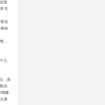
酋总统
本·扎
去世后
率将由
明，
在个人
泊位，连
航次
后续随
云港