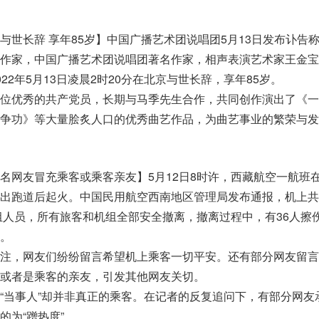
与世长辞 享年85岁】中国广播艺术团说唱团5月13日发布讣告
作家，中国广播艺术团说唱团著名作家，相声表演艺术家王金宝
22年5月13日凌晨2时20分在北京与世长辞，享年85岁。
位优秀的共产党员，长期与马季先生合作，共同创作演出了《一
争功》等大量脍炙人口的优秀曲艺作品，为曲艺事业的繁荣与发
名网友冒充乘客或乘客亲友】5月12日8时许，西藏航空一航班
出跑道后起火。中国民用航空西南地区管理局发布通报，机上共1
机组人员，所有旅客和机组全部安全撤离，撤离过程中，有36人擦
。
注，网友们纷纷留言希望机上乘客一切平安。还有部分网友留言
或者是乘客的亲友，引发其他网友关切。
“当事人”却并非真正的乘客。在记者的反复追问下，有部分网友
的为“蹭热度”。