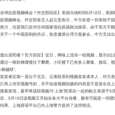
全球抗疫视频峰会？外交部回应】美国当地时间5月12日，美国
疫视频峰会。外交部发言人赵立坚表示，中方欢迎一切有助于国
努力，但是我们反对任何国家借抗疫搞政治操弄。由于美方不顾
关于一个中国原则的共识，执意邀请台湾方面参会，中方无法出
逃出居民楼？官方回应】近日，网络上流传一组视频，显示2位
通过一根软梯缓慢往下攀爬。小区楼下已有多人聚集、接应。视
长梯越狱”。
首发者近期一直位于北京。记者联系到视频首发者本人，对方表
己再上传至视频号的，并不知道视频拍摄的内容是不是发生在上
搜索发现，最早将该段视频与“上海”联系在一起的帖文来源于5月
后，5月10日该视频又开始在各大平台传播，极有可能是一些蹭
结果。上海辟谣平台已向上海警方提供了这些情况。