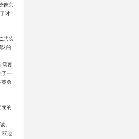
统普京
了讨
兰武装
部队的
将需要
立了一
在英勇
美元的
诚、
，双边