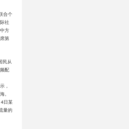
联合个
际社
中方
席第
居民从
频配
示，
海。
4日某
流量的