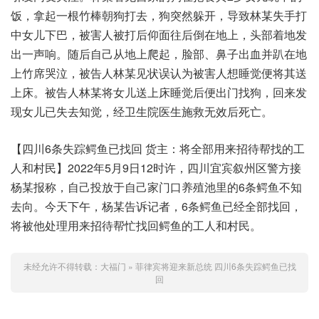
饭，拿起一根竹棒朝狗打去，狗突然躲开，导致林某失手打
中女儿下巴，被害人被打后仰面往后倒在地上，头部着地发
出一声响。随后自己从地上爬起，脸部、鼻子出血并趴在地
上竹席哭泣，被告人林某见状误认为被害人想睡觉便将其送
上床。被告人林某将女儿送上床睡觉后便出门找狗，回来发
现女儿已失去知觉，经卫生院医生施救无效后死亡。
【四川6条失踪鳄鱼已找回 货主：将全部用来招待帮找的工
人和村民】2022年5月9日12时许，四川宜宾叙州区警方接
杨某报称，自己投放于自己家门口养殖池里的6条鳄鱼不知
去向。今天下午，杨某告诉记者，6条鳄鱼已经全部找回，
将被他处理用来招待帮忙找回鳄鱼的工人和村民。
未经允许不得转载：
大福门
»
菲律宾将迎来新总统 四川6条失踪鳄鱼已找
回