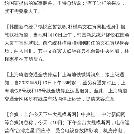
约国家提供的军事装备。里特总结说：“有了这样的损友，
就不需要敌人了。”
【韩国新总统尹锡悦宣誓就职 朴槿惠文在寅同框现身】据
韩联社报道，当地时间10日上午，韩国新总统尹锡悦在国会
大厦前宣誓就职。前总统朴槿惠和刚刚卸任的文在寅现身会
场，两人同框。其中文在寅夫妇坐在典礼台最中央区域，朴
槿惠坐在其斜后方。
【上海轨道交通全线停运】上海地铁微博消息，接上级通
知，自2022年5月10日下午13时起 ，至另有通知时止，上
海地铁6号线和16号线全线停止运营服务。至此，上海轨道
交通全网络所有线路车站均停止运营，提请乘客注意。
【台媒：全台今天下午大规模断网】中央社”、中时新闻网
等台媒消息称，今天（10日）下午全台大规模断网，电信运
营商“台湾之星”回应称，受台电设备故障影响，机房停电，