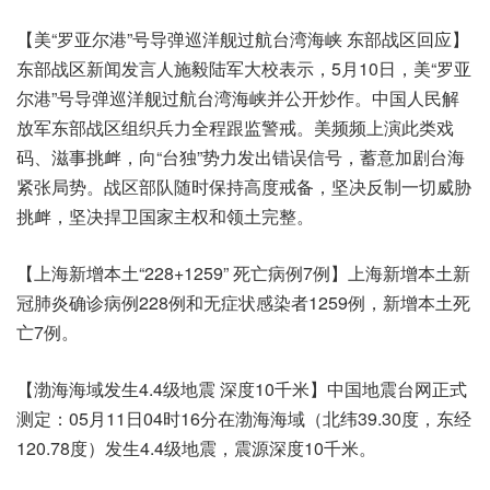
【美“罗亚尔港”号导弹巡洋舰过航台湾海峡 东部战区回应】
东部战区新闻发言人施毅陆军大校表示，5月10日，美“罗亚
尔港”号导弹巡洋舰过航台湾海峡并公开炒作。中国人民解
放军东部战区组织兵力全程跟监警戒。美频频上演此类戏
码、滋事挑衅，向“台独”势力发出错误信号，蓄意加剧台海
紧张局势。战区部队随时保持高度戒备，坚决反制一切威胁
挑衅，坚决捍卫国家主权和领土完整。
【上海新增本土“228+1259” 死亡病例7例】上海新增本土新
冠肺炎确诊病例228例和无症状感染者1259例，新增本土死
亡7例。
【渤海海域发生4.4级地震 深度10千米】中国地震台网正式
测定：05月11日04时16分在渤海海域（北纬39.30度，东经
120.78度）发生4.4级地震，震源深度10千米。