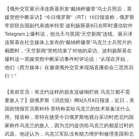
【俄外交官展示泽连斯基所发“戴纳粹徽章”乌士兵照后，英
媒突然中断采访】“今日俄罗斯”（RT）10日报道称，俄罗斯
常驻联合国副代表德米特里·波利扬斯基9日在即时通信软件
Telegram上爆料说，他当天与英国“天空新闻”连线、展示泽
连斯基在社交媒体上发布的“戴纳粹徽章”乌克兰士兵照片的
截图时，“天空新闻”突然结束了对他的采访。波利扬斯基在
爆料这一英媒突然中断采访事件时评论说：“从现在开始，
他们（西方媒体）在邀请俄外交官来现场直播前会三思而后
行！”
【美前官员：有北约这样的损友送破铜烂铁 乌克兰都不需
要敌人了】据俄罗斯《消息报》网站5月8日报道，近日，美
国前情报官员斯科特·里特称卖给乌克兰的技术装备没什么
用。报道称，里特在接受今日俄罗斯电视台采访时把北约国
家称作乌克兰的敌人，因为北约提供给乌克兰的都是过时的
武器。他还认为，乌克兰军队没有能力维护和修理美国和北