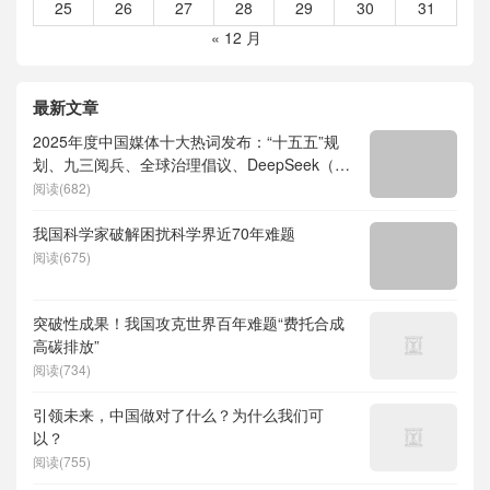
25
26
27
28
29
30
31
« 12 月
最新文章
2025年度中国媒体十大热词发布：“十五五”规
划、九三阅兵、全球治理倡议、DeepSeek（深
度求索）、人形机器人、苏超、票根经济、育
阅读(682)
儿补贴、科学素养、网络生态治理
我国科学家破解困扰科学界近70年难题
阅读(675)
突破性成果！我国攻克世界百年难题“费托合成
高碳排放”
阅读(734)
引领未来，中国做对了什么？为什么我们可
以？
阅读(755)