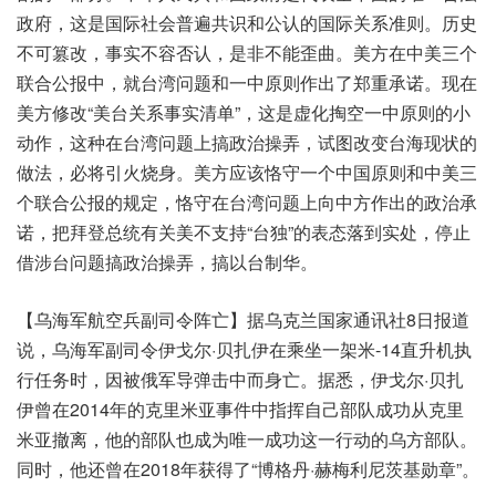
政府，这是国际社会普遍共识和公认的国际关系准则。历史
不可篡改，事实不容否认，是非不能歪曲。美方在中美三个
联合公报中，就台湾问题和一中原则作出了郑重承诺。现在
美方修改“美台关系事实清单”，这是虚化掏空一中原则的小
动作，这种在台湾问题上搞政治操弄，试图改变台海现状的
做法，必将引火烧身。美方应该恪守一个中国原则和中美三
个联合公报的规定，恪守在台湾问题上向中方作出的政治承
诺，把拜登总统有关美不支持“台独”的表态落到实处，停止
借涉台问题搞政治操弄，搞以台制华。
【乌海军航空兵副司令阵亡】据乌克兰国家通讯社8日报道
说，乌海军副司令伊戈尔·贝扎伊在乘坐一架米-14直升机执
行任务时，因被俄军导弹击中而身亡。据悉，伊戈尔·贝扎
伊曾在2014年的克里米亚事件中指挥自己部队成功从克里
米亚撤离，他的部队也成为唯一成功这一行动的乌方部队。
同时，他还曾在2018年获得了“博格丹·赫梅利尼茨基勋章”。