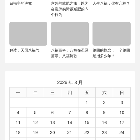
贴福字的讲究
意外的减肥之旅：以为
人生八福：你有几福？
会发胖实际很减肥的 6
个行为
解读：天国八福气
八福百科：八福在圣经
轮回的概念：一个轮回
篇章、八福诗歌
是指多少年？
2026 年 8 月
一
二
三
四
五
六
日
1
2
3
4
5
6
7
8
9
10
11
12
13
14
15
16
17
18
19
20
21
22
23
24