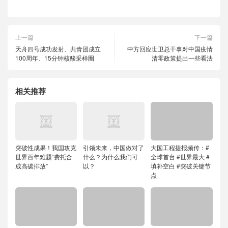
上一篇
下一篇
天舟四号成功发射、共青团成立
中方回应世卫总干事对中国疫情
100周年、15分钟核酸采样圈
清零政策提出一些看法
相关推荐
突破性成果！我国攻克
引领未来，中国做对了
大国工程捷报频传：#
世界百年难题“费托合
什么？为什么我们可
全球首台 #世界最大 #
成高碳排放”
以？
填补空白 #突破关键节
点