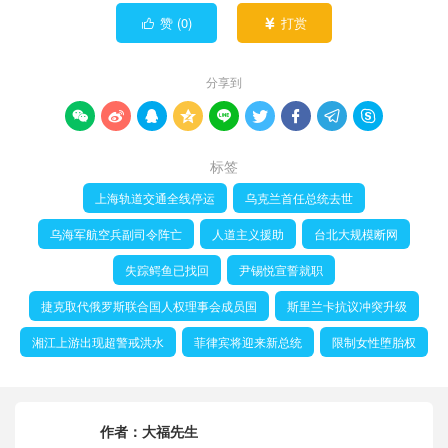
赞 (
0
)
打赏


分享到









标签
上海轨道交通全线停运
乌克兰首任总统去世
乌海军航空兵副司令阵亡
人道主义援助
台北大规模断网
失踪鳄鱼已找回
尹锡悦宣誓就职
捷克取代俄罗斯联合国人权理事会成员国
斯里兰卡抗议冲突升级
湘江上游出现超警戒洪水
菲律宾将迎来新总统
限制女性堕胎权
作者：
大福先生