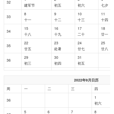
32
建军节
初五
初六
七夕
8
9
10
11
33
十一
十二
十三
十四
15
16
17
18
34
十八
十九
二十
廿一
22
23
24
25
35
廿五
处暑
廿七
廿八
29
30
31
36
初三
初四
初五
2022年9月日历
周
一
二
三
四
1
36
初六
5
6
7
8