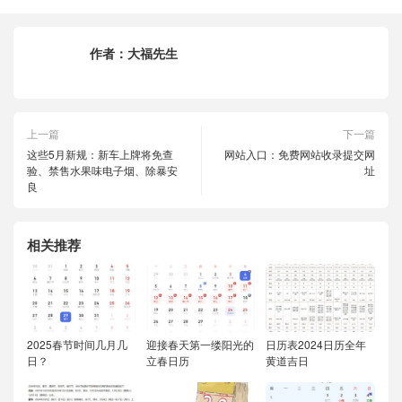
作者：
大福先生
上一篇
下一篇
这些5月新规：新车上牌将免查
网站入口：免费网站收录提交网
验、禁售水果味电子烟、除暴安
址
良
相关推荐
2025春节时间几月几
迎接春天第一缕阳光的
日历表2024日历全年
日？
立春日历
黄道吉日