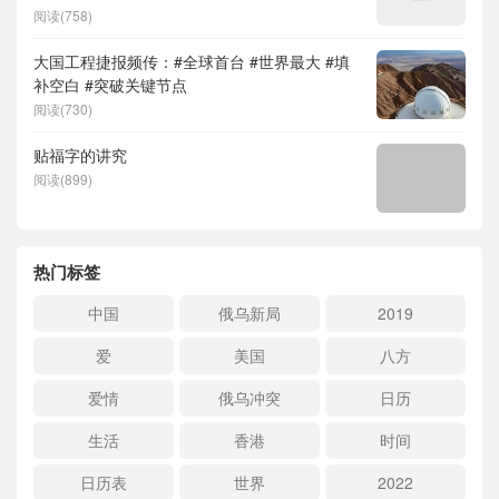
阅读(758)
大国工程捷报频传：#全球首台 #世界最大 #填
补空白 #突破关键节点
阅读(730)
贴福字的讲究
阅读(899)
热门标签
中国
俄乌新局
2019
爱
美国
八方
爱情
俄乌冲突
日历
生活
香港
时间
日历表
世界
2022