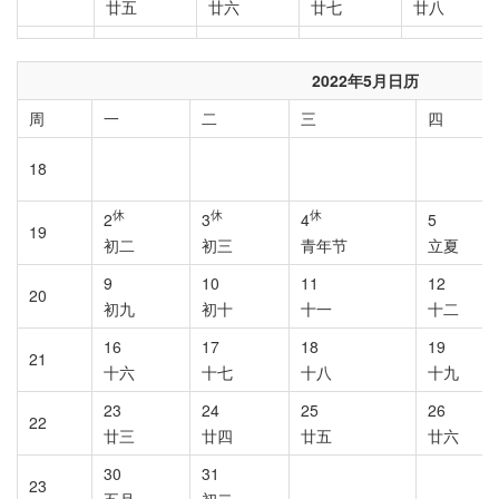
廿五
廿六
廿七
廿八
2022年5月日历
周
一
二
三
四
18
休
休
休
2
3
4
5
19
初二
初三
青年节
立夏
9
10
11
12
20
初九
初十
十一
十二
16
17
18
19
21
十六
十七
十八
十九
23
24
25
26
22
廿三
廿四
廿五
廿六
30
31
23
五月
初二