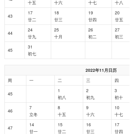
十五
十六
十七
十八
17
18
19
20
43
廿二
廿三
廿四
廿五
24
25
26
27
44
廿九
十月
初二
初三
31
45
初七
2022年11月日历
周
一
二
三
四
1
2
3
45
初八
初九
初十
7
8
9
10
46
立冬
十五
十六
十七
14
15
16
17
47
廿一
廿二
廿三
廿四