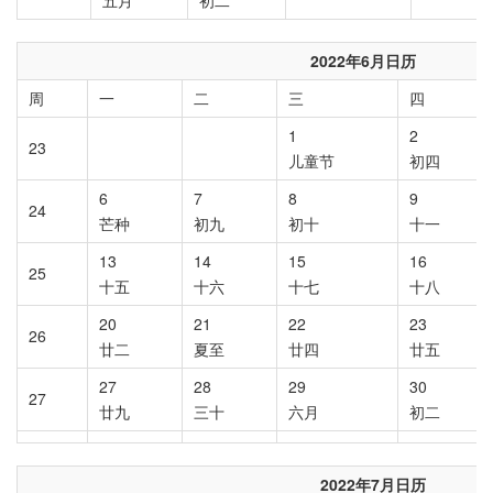
2022年6月日历
周
一
二
三
四
1
2
23
儿童节
初四
6
7
8
9
24
芒种
初九
初十
十一
13
14
15
16
25
十五
十六
十七
十八
20
21
22
23
26
廿二
夏至
廿四
廿五
27
28
29
30
27
廿九
三十
六月
初二
2022年7月日历