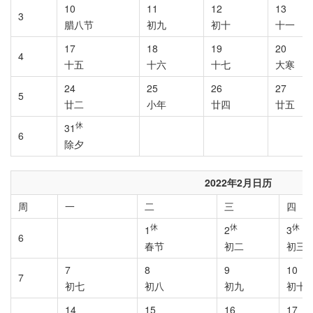
10
11
12
13
3
腊八节
初九
初十
十一
17
18
19
20
4
十五
十六
十七
大寒
24
25
26
27
5
廿二
小年
廿四
廿五
休
31
6
除夕
2022年2月日历
周
一
二
三
四
休
休
休
1
2
3
6
春节
初二
初三
7
8
9
10
7
初七
初八
初九
初十
14
15
16
17