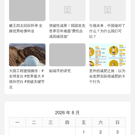
赌王四太回应怀孕 女
突破性成果！我国攻克
引领未来，中国做对了
婿优秀哈佛毕业
世界百年难题“费托合
什么？为什么我们可
成高碳排放”
以？
大国工程捷报频传：#
贴福字的讲究
意外的减肥之旅：以为
全球首台 #世界最大 #
会发胖实际很减肥的 6
填补空白 #突破关键节
个行为
点
2026 年 8 月
一
二
三
四
五
六
日
1
2
3