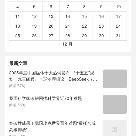
4
5
6
7
8
9
10
11
12
13
14
15
16
17
18
19
20
21
22
23
24
25
26
27
28
29
30
31
« 12 月
最新文章
2025年度中国媒体十大热词发布：“十五五”规
划、九三阅兵、全球治理倡议、DeepSeek（深
度求索）、人形机器人、苏超、票根经济、育
阅读(676)
儿补贴、科学素养、网络生态治理
我国科学家破解困扰科学界近70年难题
阅读(669)
突破性成果！我国攻克世界百年难题“费托合成
高碳排放”
阅读(729)