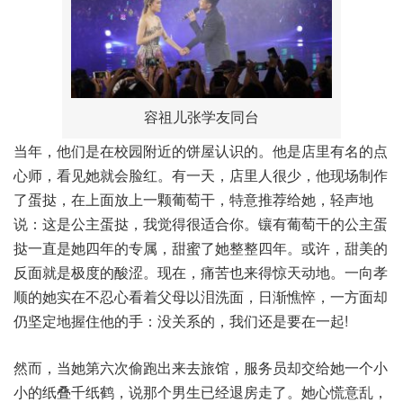
容祖儿张学友同台
当年，他们是在校园附近的饼屋认识的。他是店里有名的点
心师，看见她就会脸红。有一天，店里人很少，他现场制作
了蛋挞，在上面放上一颗葡萄干，特意推荐给她，轻声地
说：这是公主蛋挞，我觉得很适合你。镶有葡萄干的公主蛋
挞一直是她四年的专属，甜蜜了她整整四年。或许，甜美的
反面就是极度的酸涩。现在，痛苦也来得惊天动地。一向孝
顺的她实在不忍心看着父母以泪洗面，日渐憔悴，一方面却
仍坚定地握住他的手：没关系的，我们还是要在一起!
然而，当她第六次偷跑出来去旅馆，服务员却交给她一个小
小的纸叠千纸鹤，说那个男生已经退房走了。她心慌意乱，