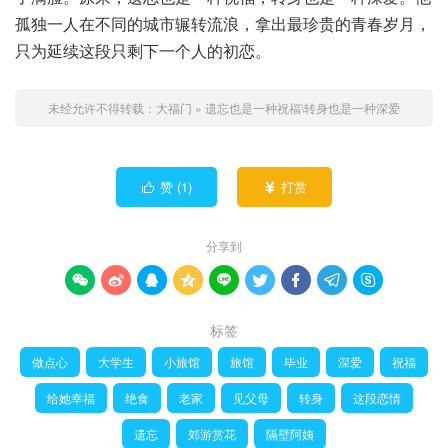
孤独一人在不同的城市辗转流浪，拿出最珍贵的青春岁月，
只为延续这段只剩下一个人的初恋。
未经允许不得转载：
大福门
»
遗忘也是一种祝福\转身也是一种深爱
赞 (
1
)
打赏


分享到









标签
做点心
大学生
小旅馆
旅馆
毕业
深爱
祝福
给她幸福
绝食
老家
见父母
转身
这段恋情
遗忘
郊游赏花
隔壁阿姨