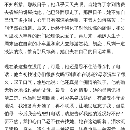
不知所措。那段日子，她几乎天天失眠。当她终于拿到路费
去省城的饼屋找他，他已经辞职走了。那段日子，她不知自
己流了多少泪，心里只有深深的绝望。不管人如何痛苦，时
间仍然在流逝。后来，她终于淡化了对他怯懦的痛恨，和公
司里收入丰厚的部门经理谈恋爱了。再后来，她嫁人生子，
周末坐在自家的小车里和家人去郊游赏花。初恋，只剩一道
淡淡的痕，惟有那只纸鹤，她仍夹在自己的日记本里。
现在谈这些在没用了，可是，她还是忍不住给母亲打了电
话：他当初找过你们很多次吗?到底谁在说谎?母亲沉默了很
久，叹了口气，悠悠地说：他还真是个痴情的孩子。他的确
无数次地找过她的父母。最后一次的情形，她的母亲记得一
清二楚。他当时黑着眼圈，衬衫晃晃荡荡的，有点魂不守舍
地说：我准备离开她了，再不联系，让她彻底忘了我，但是
伯母，今后我会给您打电话，请您告诉我她的近况好不好?
要不然，我担心自己忍不住去找她。她在这边听着，泪水流
了满脸。原来，遗忘也是一种祝福，转身也是一种深爱。他