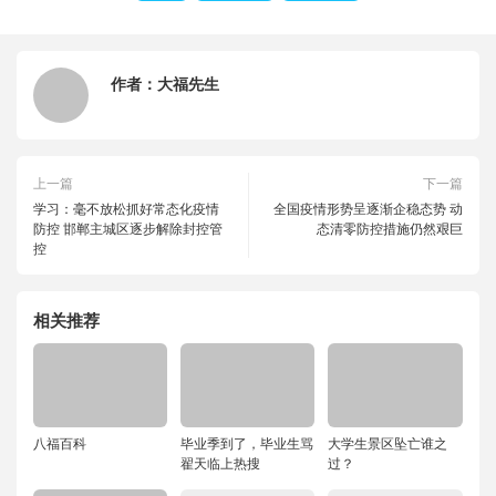
作者：
大福先生
上一篇
下一篇
学习：毫不放松抓好常态化疫情
全国疫情形势呈逐渐企稳态势 动
防控 邯郸主城区逐步解除封控管
态清零防控措施仍然艰巨
控
相关推荐
八福百科
毕业季到了，毕业生骂
大学生景区坠亡谁之
翟天临上热搜
过？