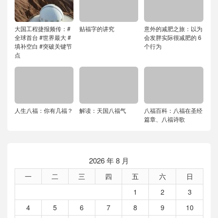
大国工程捷报频传：#
贴福字的讲究
意外的减肥之旅：以为
全球首台 #世界最大 #
会发胖实际很减肥的 6
填补空白 #突破关键节
个行为
点
人生八福：你有几福？
解读：天国八福气
八福百科：八福在圣经
篇章、八福诗歌
2026 年 8 月
一
二
三
四
五
六
日
1
2
3
4
5
6
7
8
9
10