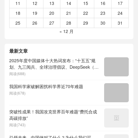
11
12
13
14
15
16
17
18
19
20
21
22
23
24
25
26
27
28
29
30
31
« 12 月
最新文章
2025年度中国媒体十大热词发布：“十五五”规
划、九三阅兵、全球治理倡议、DeepSeek（深
度求索）、人形机器人、苏超、票根经济、育
阅读(688)
儿补贴、科学素养、网络生态治理
我国科学家破解困扰科学界近70年难题
阅读(678)
突破性成果！我国攻克世界百年难题“费托合成
高碳排放”
阅读(743)
引领未来，中国做对了什么？为什么我们可