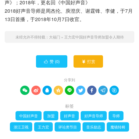
声》；2018年，更名回《中国好声音》
2018好声音导师是周杰伦、庾澄庆、谢霆锋、李健，于7月
13日首播，于2018年10月7日收官。
未经允许不得转载：
大福门
»
王力宏中国好声音导师加盟令人期待
赞 (
0
)
打赏


分享到









标签
中国好声音
加盟
好声音
好声音导师
导师
浙江卫视
王力宏
评论类节目
音乐励志
魔镜转椅