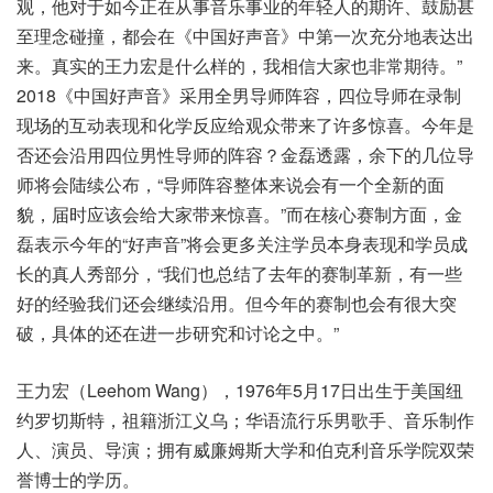
观，他对于如今正在从事音乐事业的年轻人的期许、鼓励甚
至理念碰撞，都会在《中国好声音》中第一次充分地表达出
来。真实的王力宏是什么样的，我相信大家也非常期待。”
2018《中国好声音》采用全男导师阵容，四位导师在录制
现场的互动表现和化学反应给观众带来了许多惊喜。今年是
否还会沿用四位男性导师的阵容？金磊透露，余下的几位导
师将会陆续公布，“导师阵容整体来说会有一个全新的面
貌，届时应该会给大家带来惊喜。”而在核心赛制方面，金
磊表示今年的“好声音”将会更多关注学员本身表现和学员成
长的真人秀部分，“我们也总结了去年的赛制革新，有一些
好的经验我们还会继续沿用。但今年的赛制也会有很大突
破，具体的还在进一步研究和讨论之中。”
王力宏（Leehom Wang），1976年5月17日出生于美国纽
约罗切斯特，祖籍浙江义乌；华语流行乐男歌手、音乐制作
人、演员、导演；拥有威廉姆斯大学和伯克利音乐学院双荣
誉博士的学历。