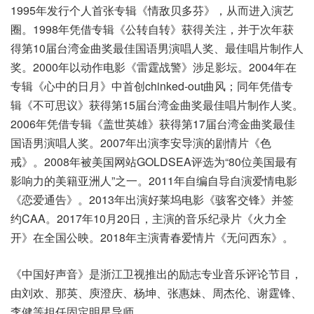
1995年发行个人首张专辑《情敌贝多芬》，从而进入演艺
圈。1998年凭借专辑《公转自转》获得关注，并于次年获
得第10届台湾金曲奖最佳国语男演唱人奖、最佳唱片制作人
奖。2000年以动作电影《雷霆战警》涉足影坛。2004年在
专辑《心中的日月》中首创chinked-out曲风；同年凭借专
辑《不可思议》获得第15届台湾金曲奖最佳唱片制作人奖。
2006年凭借专辑《盖世英雄》获得第17届台湾金曲奖最佳
国语男演唱人奖。2007年出演李安导演的剧情片《色
戒》。2008年被美国网站GOLDSEA评选为“80位美国最有
影响力的美籍亚洲人”之一。2011年自编自导自演爱情电影
《恋爱通告》。2013年出演好莱坞电影《骇客交锋》并签
约CAA。2017年10月20日，主演的音乐纪录片《火力全
开》在全国公映。2018年主演青春爱情片《无问西东》。
《中国好声音》是浙江卫视推出的励志专业音乐评论节目，
由刘欢、那英、庾澄庆、杨坤、张惠妹、周杰伦、谢霆锋、
李健等担任固定明星导师。