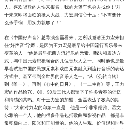
人。喜欢唱歌的人快来报名，我的大篷车也会去找你！”对
于未来即将面临的抢人大战，力宏则信心十足：“不需要什
么杀手锏，用实力就够了！”
在《中国好声音》总导演金磊看来，之所以邀请王力宏来担
任“好声音”导师，是因为王力宏是最早给中国流行音乐带来
变革的人：“他是最早把西方流行乐的元素、唱法和表达方
式，与中国元素积极融合的几位音乐人之一。同时他也是最
早尝试把中国的民族元素和戏曲元素融入到流行音乐的表达
方式中、甚至带到全世界的音乐人之一。”从《公转自转》
到《唯一》、再到《心中的日月》、《十二生肖》等，王力
宏的作品给70、80、90后三代人都留下了许多青春的记忆
和情感的共鸣。对于王力宏的加盟，金磊表达了极高的期
待：“大家对力宏的印象一直是，他是一个非常儒雅、温文
尔雅的一个人，他的很多作品包括歌曲和影视作品，都是非
常积极向上、阳光和正能量的。他的人生观、价值观和世界