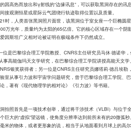
的因高热而放出和γ射线的“边缘讯息”，可以获取黑洞存在的讯
间接观测恒星或星际云气团绕行轨迹取得位置以及质量。
0日21时，人类首张黑洞照片面世，该黑洞位于室女座一个巨椭圆
5500万光年，质量约为太阳的65亿倍。它的核心区域存在一个阴
爱因斯坦广义相对论被证明在极端条件下仍然成立。
，一位是巴黎综合理工学院教授、CNRS主任研究员马休·德诺华，
uet实验室从事高能伽玛天文学研究，在巴黎综合理工学院讲授高能天文
CNRS银奖获得者；另一位是CNRS主任研究员娜塔莉·德吕埃勒
验室从事引力波和宇宙学问题研究，曾于巴黎综合理工学院、巴
论，著有《现代物理学的相对论》《引力波》等书籍。
洞拍照首先是一项技术创举，通过将干涉技术（VLBI）与位于
个巨大的“虚拟”望远镜，使角度分辨率达到前所未有的20微弧秒
毫米的物体，或者更形象的说，相当于从地面看到月球上的高尔