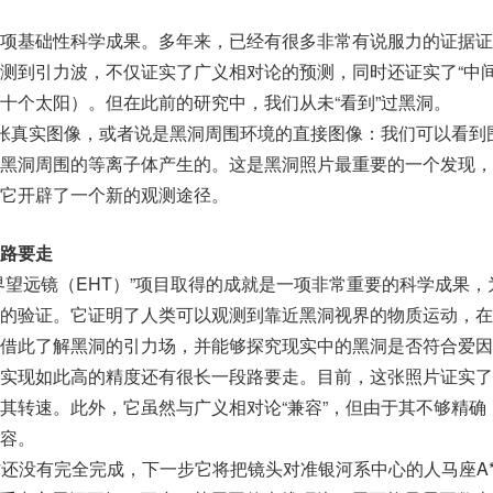
项基础性科学成果。多年来，已经有很多非常有说服力的证据证
测到引力波，不仅证实了广义相对论的预测，同时还证实了“中间
十个太阳）。但在此前的研究中，我们从未“看到”过黑洞。
一张真实图像，或者说是黑洞周围环境的直接图像：我们可以看到
黑洞周围的等离子体产生的。这是黑洞照片最重要的一个发现，
它开辟了一个新的观测途径。
路要走
界望远镜（EHT）”项目取得的成就是一项非常重要的科学成果，
的验证。它证明了人类可以观测到靠近黑洞视界的物质运动，在
借此了解黑洞的引力场，并能够探究现实中的黑洞是否符合爱因
实现如此高的精度还有很长一段路要走。目前，这张照片证实了
其转速。此外，它虽然与广义相对论“兼容”，但由于其不够精确
容。
作还没有完全完成，下一步它将把镜头对准银河系中心的人马座A