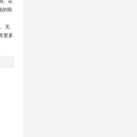
洞。在
秘的暗
、无
有更多