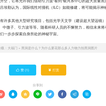
升空，它将允许我们借助引力波“看到”银河系中心的超大质量黑
吕埃勒认为，国际线性对撞机（ILC）如能修建，将可能揭示神
有许多其他大型研究项目，包括光学天文学（建设超大望远镜）
、中微子、引力波等等。随着科研人员的不懈努力，相信未来将
们一步步探索自身所处的神秘宇宙。
转载：
大福门
»
黑洞是什么？为什么要花那么多人力物力拍黑洞图片
赞 (
1
)
打赏


分享到







