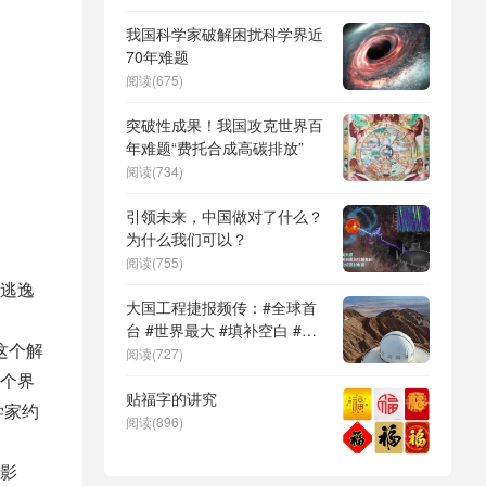
DeepSeek（深度求索）、人
形机器人、苏超、票根经济、
我国科学家破解困扰科学界近
育儿补贴、科学素养、网络生
70年难题
态治理
阅读(675)
突破性成果！我国攻克世界百
年难题“费托合成高碳排放”
阅读(734)
引领未来，中国做对了什么？
为什么我们可以？
阅读(755)
逃逸
大国工程捷报频传：#全球首
台 #世界最大 #填补空白 #突
这个解
破关键节点
阅读(727)
个界
贴福字的讲究
学家约
阅读(896)
影