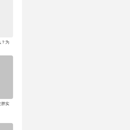
么？为
发胖实