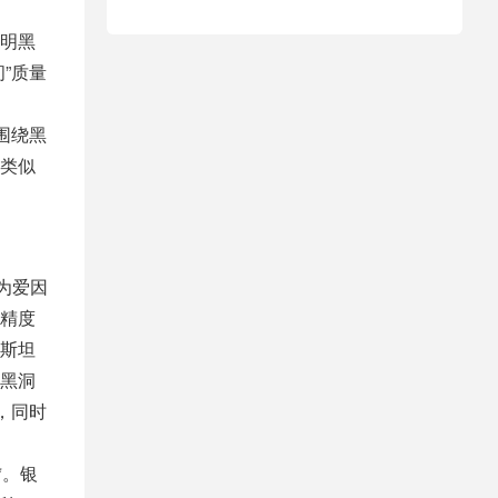
明黑
”质量
围绕黑
类似
为爱因
精度
斯坦
黑洞
，同时
*。银