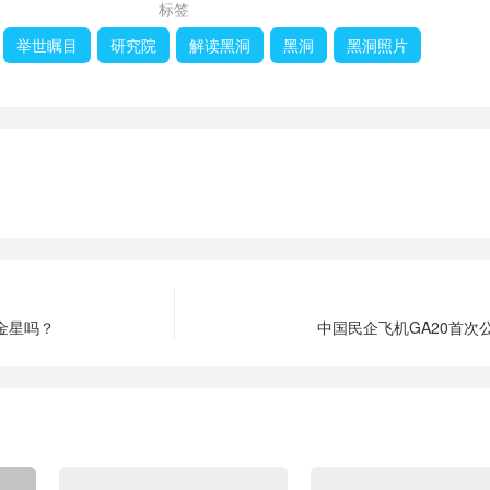
标签
举世瞩目
研究院
解读黑洞
黑洞
黑洞照片
金星吗？
中国民企飞机GA20首次