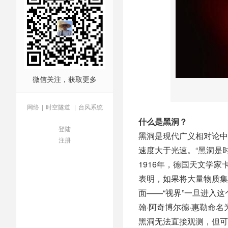
微信关注，获取更多
网络
|
时空隧道
|
台风系统
什么是黑洞？
登陆
黑洞是现代广义相对论中
注册
速度大于光速。“黑洞是
1916年，德国天文学
表明，如果将大量物质集
面——“视界”一旦进入
翰·阿奇博尔德·惠勒命名为
黑洞无法直接观测，但可