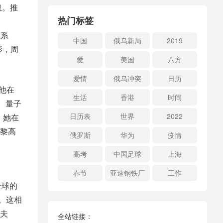
息。推
热门标签
星系
中国
俄乌新局
2019
影，周
爱
美国
八方
爱情
俄乌冲突
日历
他在
生活
香港
时间
学、量子
日历表
世界
2022
，她在
黎高
俄罗斯
华为
疫情
高考
中国足球
上海
春节
亚速钢铁厂
工作
全球的
。这相
夫
全站链接：