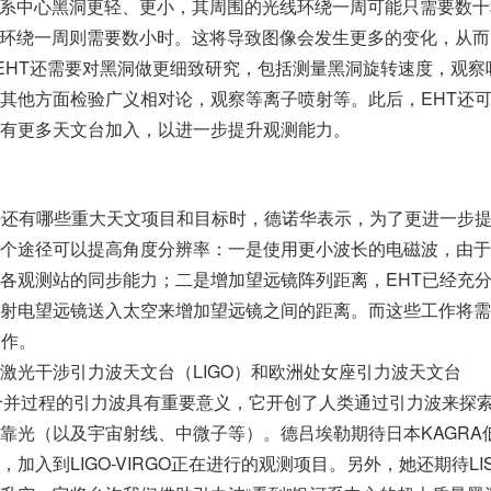
星系中心黑洞更轻、更小，其周围的光线环绕一周可能只需要数十
线环绕一周则需要数小时。这将导致图像会发生更多的变化，从而
，EHT还需要对黑洞做更细致研究，包括测量黑洞旋转速度，观察
其他方面检验广义相对论，观察等离子喷射等。此后，EHT还
有更多天文台加入，以进一步提升观测能力。
来还有哪些重大天文项目和目标时，德诺华表示，为了更进一步
个途径可以提高角度分辨率：一是使用更小波长的电磁波，由于
各观测站的同步能力；二是增加望远镜阵列距离，EHT已经充
射电望远镜送入太空来增加望远镜之间的距离。而这些工作将需
合作。
激光干涉引力波天文台（LIGO）和欧洲处女座引力波天文台
洞合并过程的引力波具有重要意义，它开创了人类通过引力波来探
靠光（以及宇宙射线、中微子等）。德吕埃勒期待日本KAGRA
加入到LIGO-VIRGO正在进行的观测项目。另外，她还期待LI