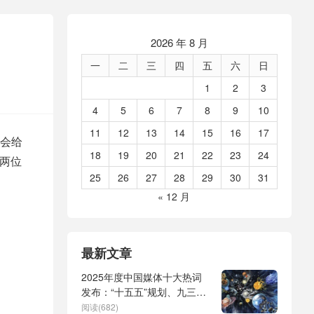
2026 年 8 月
一
二
三
四
五
六
日
1
2
3
4
5
6
7
8
9
10
11
12
13
14
15
16
17
会给
18
19
20
21
22
23
24
两位
25
26
27
28
29
30
31
« 12 月
最新文章
2025年度中国媒体十大热词
发布：“十五五”规划、九三阅
兵、全球治理倡议、
阅读(682)