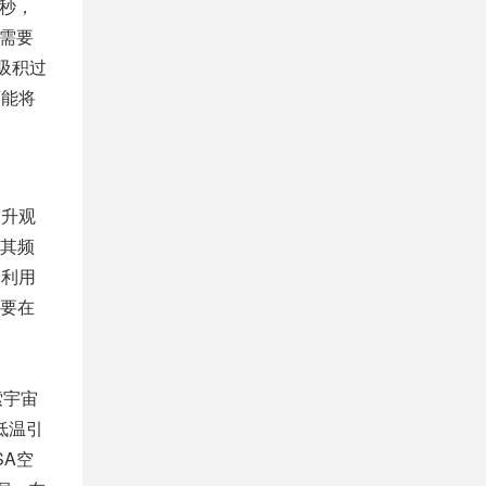
秒，
需要
吸积过
可能将
提升观
其频
分利用
要在
索宇宙
低温引
SA空