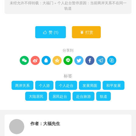
未经允许不得转载：
大福门
»
个人赴台暂停原因：当前两岸关系不在同一
轨道
赞 (
1
)
打赏


分享到









标签
两岸关系
个人游
个人赴台
发展局面
和平发展
大陆居民
居民赴台
赴台旅游
轨道
作者：
大福先生