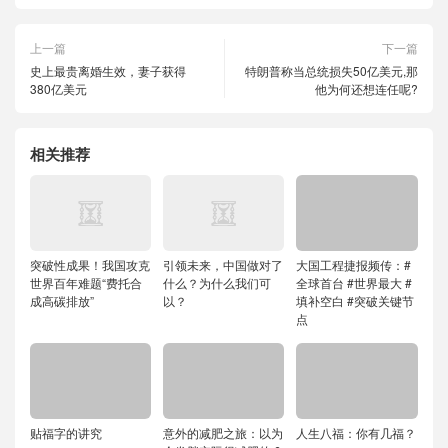
上一篇
下一篇
史上最贵离婚生效，妻子获得
特朗普称当总统损失50亿美元,那
380亿美元
他为何还想连任呢?
相关推荐
突破性成果！我国攻克
引领未来，中国做对了
大国工程捷报频传：#
世界百年难题“费托合
什么？为什么我们可
全球首台 #世界最大 #
成高碳排放”
以？
填补空白 #突破关键节
点
贴福字的讲究
意外的减肥之旅：以为
人生八福：你有几福？