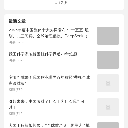
« 12 月
最新文章
2025年度中国媒体十大热词发布：“十五五”规
划、九三阅兵、全球治理倡议、DeepSeek（深
度求索）、人形机器人、苏超、票根经济、育
阅读(676)
儿补贴、科学素养、网络生态治理
我国科学家破解困扰科学界近70年难题
阅读(669)
突破性成果！我国攻克世界百年难题“费托合成
高碳排放”
阅读(730)
引领未来，中国做对了什么？为什么我们可
以？
阅读(746)
大国工程捷报频传：#全球首台 #世界最大 #填