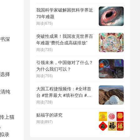
DeepSeek（深度求索）、人
形机器人、苏超、票根经济、
我国科学家破解困扰科学界近
育儿补贴、科学素养、网络生
70年难题
态治理
阅读(675)
突破性成果！我国攻克世界百
书深
年难题“费托合成高碳排放”
阅读(735)
引领未来，中国做对了什么？
为什么我们可以？
选择
阅读(755)
大国工程捷报频传：#全球首
片清纯
台 #世界最大 #填补空白 #突
破关键节点
阅读(728)
贴福字的讲究
被传上猫
阅读(897)
。
学拟录