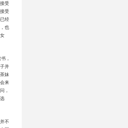
接受
接受
已经
，也
女
读书，
子并
茶妹
会来
问，
选
并不