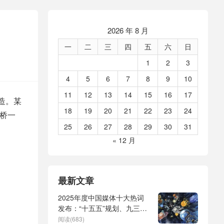
2026 年 8 月
一
二
三
四
五
六
日
1
2
3
4
5
6
7
8
9
10
11
12
13
14
15
16
17
造。某
18
19
20
21
22
23
24
剑桥一
25
26
27
28
29
30
31
« 12 月
最新文章
2025年度中国媒体十大热词
发布：“十五五”规划、九三阅
兵、全球治理倡议、
阅读(683)