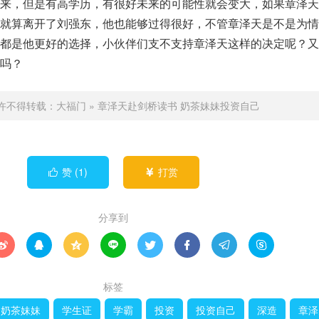
来，但是有高学历，有很好未来的可能性就会变大，如果章泽天
就算离开了刘强东，他也能够过得很好，不管章泽天是不是为情
都是他更好的选择，小伙伴们支不支持章泽天这样的决定呢？又
吗？
许不得转载：
大福门
»
章泽天赴剑桥读书 奶茶妹妹投资自己
赞 (
1
)
打赏


分享到








标签
奶茶妹妹
学生证
学霸
投资
投资自己
深造
章泽