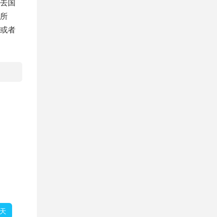
去国
所
或者
天