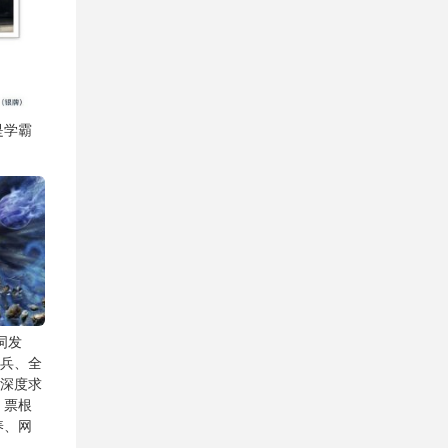
是学霸
词发
阅兵、全
（深度求
、票根
养、网