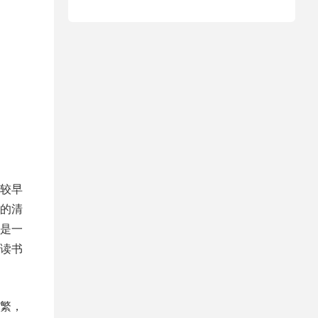
较早
的清
是一
读书
繁，