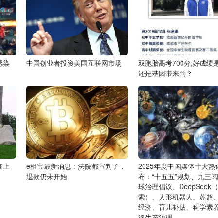
感染
中国创业者投资美国互联网市场
双胞胎高考700分,好成绩
还是基因带来的？
临上
e租宝最新消息：法院都宣判了，
2025年度中国媒体十大热
退款仍未开始
布：“十五五”规划、九三
球治理倡议、DeepSeek
索）、人形机器人、苏超
经济、育儿补贴、科学素
络生态治理