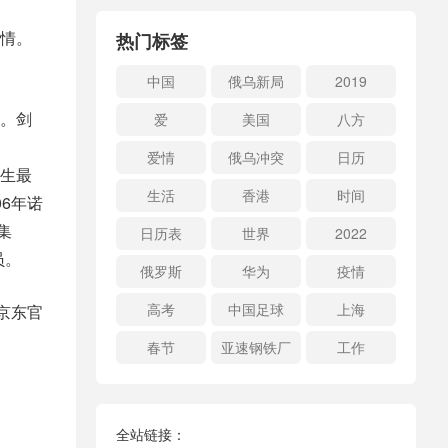
情。
热门标签
中国
俄乌新局
2019
。剑
爱
美国
八方
爱情
俄乌冲突
日历
诞生最
生活
香港
时间
6年诺
集
日历表
世界
2022
成员。
俄罗斯
华为
疫情
高考
中国足球
上海
京东官
春节
亚速钢铁厂
工作
全站链接：