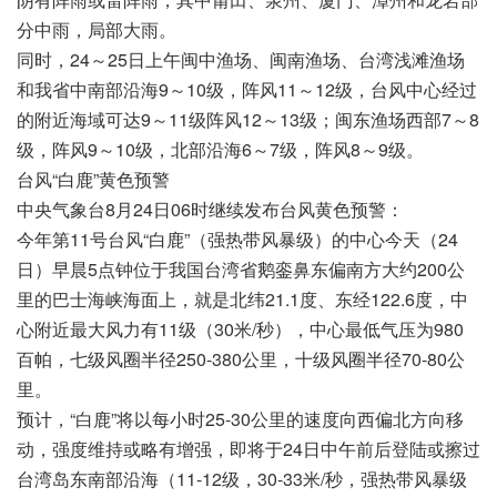
分中雨，局部大雨。
同时，24～25日上午闽中渔场、闽南渔场、台湾浅滩渔场
和我省中南部沿海9～10级，阵风11～12级，台风中心经过
的附近海域可达9～11级阵风12～13级；闽东渔场西部7～8
级，阵风9～10级，北部沿海6～7级，阵风8～9级。
台风“白鹿”黄色预警
中央气象台8月24日06时继续发布台风黄色预警：
今年第11号台风“白鹿”（强热带风暴级）的中心今天（24
日）早晨5点钟位于我国台湾省鹅銮鼻东偏南方大约200公
里的巴士海峡海面上，就是北纬21.1度、东经122.6度，中
心附近最大风力有11级（30米/秒），中心最低气压为980
百帕，七级风圈半径250-380公里，十级风圈半径70-80公
里。
预计，“白鹿”将以每小时25-30公里的速度向西偏北方向移
动，强度维持或略有增强，即将于24日中午前后登陆或擦过
台湾岛东南部沿海（11-12级，30-33米/秒，强热带风暴级