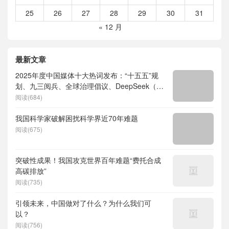
25
26
27
28
29
30
31
« 12 月
最新文章
2025年度中国媒体十大热词发布：“十五五”规
划、九三阅兵、全球治理倡议、DeepSeek（深
度求索）、人形机器人、苏超、票根经济、育
阅读(684)
儿补贴、科学素养、网络生态治理
我国科学家破解困扰科学界近70年难题
阅读(675)
突破性成果！我国攻克世界百年难题“费托合成
高碳排放”
阅读(735)
引领未来，中国做对了什么？为什么我们可
以？
阅读(756)