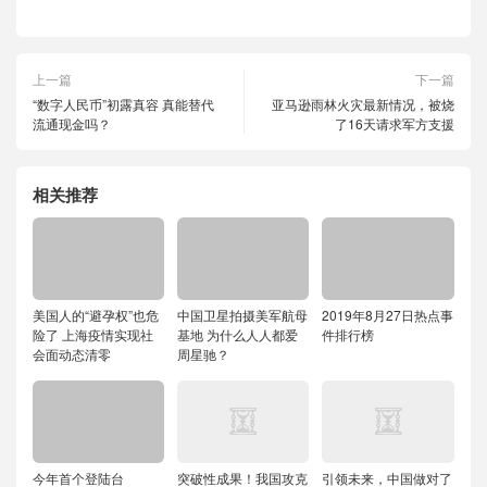
上一篇
下一篇
“数字人民币”初露真容 真能替代
亚马逊雨林火灾最新情况，被烧
流通现金吗？
了16天请求军方支援
相关推荐
美国人的“避孕权”也危
中国卫星拍摄美军航母
2019年8月27日热点事
险了 上海疫情实现社
基地 为什么人人都爱
件排行榜
会面动态清零
周星驰？
今年首个登陆台
突破性成果！我国攻克
引领未来，中国做对了