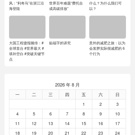
风：“利奇马”在浙江沿
世界百年难题“费托合
什么？为什么我们可
海登陆
成高碳排放”
以？
大国工程捷报频传：#
贴福字的讲究
意外的减肥之旅：以为
全球首台 #世界最大 #
会发胖实际很减肥的 6
填补空白 #突破关键节
个行为
点
2026 年 8 月
一
二
三
四
五
六
日
1
2
3
4
5
6
7
8
9
10
11
12
13
14
15
16
17
18
19
20
21
22
23
24