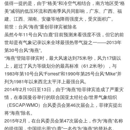
值得一提的是，由于“格美”和冷空气相结合，南方地区受“格
美”减弱的低压环流和西南季风共同影响，广东、广西、福
建、江西、湖南、安徽等地降雨强度大，受灾面积广。
前世：台风“海燕”重创菲律宾被除名
虽然今年11号台风“白鹿”目前预测来看强度不强，但它的前
世却是有气象记录以来全球最强热带气旋之一——2013年
第30号台风“海燕”。
“海燕”登陆菲律宾时，最大风速达到75米/秒，风力17级以
上，超过了风力等级划分的最高标准（61.2米/秒），与
1983年第10号台风“Forrest”和1990年第25号台风“Mike”并
列为1981年以来西北太平洋上最强台风。
2014年2月10日至13日，由于“海燕”给菲律宾造成了严重灾
情，在泰国曼谷举行的联合国亚太经社会/世界气象组织
（ESCAP/WMO）台风委员会第46次届会上，菲律宾提出
将“海燕”除名。
2015年2月，在台风委员会第47次届会上，作为“海燕”名称
的提供国，中国提出用“白鹿”一名作为“海燕”的替补名。