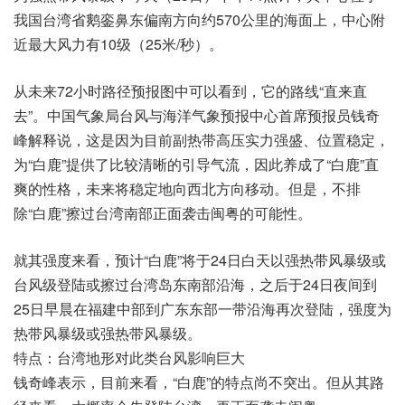
我国台湾省鹅銮鼻东偏南方向约570公里的海面上，中心附
近最大风力有10级（25米/秒）。
从未来72小时路径预报图中可以看到，它的路线“直来直
去”。中国气象局台风与海洋气象预报中心首席预报员钱奇
峰解释说，这是因为目前副热带高压实力强盛、位置稳定，
为“白鹿”提供了比较清晰的引导气流，因此养成了“白鹿”直
爽的性格，未来将稳定地向西北方向移动。但是，不排
除“白鹿”擦过台湾南部正面袭击闽粤的可能性。
就其强度来看，预计“白鹿”将于24日白天以强热带风暴级或
台风级登陆或擦过台湾岛东南部沿海，之后于24日夜间到
25日早晨在福建中部到广东东部一带沿海再次登陆，强度为
热带风暴级或强热带风暴级。
特点：台湾地形对此类台风影响巨大
钱奇峰表示，目前来看，“白鹿”的特点尚不突出。但从其路