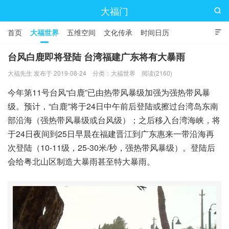
大福门

首页
大福世界
五维空间
文化传承
时间日历

台风白鹿即将登陆 台湾福建广东将有大暴雨
大福先生 发布于 2019-08-24
分类：
大福世界
阅读(2160)
今年第11号台风“白鹿”已由热带风暴级加强为强热带风暴
级。预计，“白鹿”将于24日中午前后登陆或擦过台湾岛东南
部沿海（强热带风暴级或台风级）；之后移入台湾海峡，将
于24日夜间到25日早晨在福建晋江到广东惠来一带沿海再
次登陆（10-11级，25-30米/秒，强热带风暴级）。登陆后
会给粤北山区制造大暴雨甚至特大暴雨。