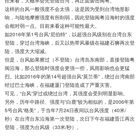
径来看，大概率会先登陆台湾，再正面袭击闽粤。
这样的台风一般强度不会太强，这是因为受到台湾地形影
响，与陆地摩擦强度有所削弱，因此登陆闽粤沿海时的强度
会相对弱一点。目前来看这种可能性最大。
如2016年第1号台风“尼伯特”，以超强台风级别在台湾台东
登陆，穿过台湾海峡，后又以热带风暴级在福建石狮再次登
陆，强度大大缩减。
但是，台风如果擦过（不登陆）台湾岛东南部，直接登陆粤
闽沿海，那么登陆时强度会更强一些，风雨影响也会更猛
烈。比如2016年的第14号超强台风“莫兰蒂”，绕过台湾南部
经过巴士海峡，在福建厦门登陆造成了严重灾害。
可见，“台风”穿过或绕过台湾，其强度会受到明显影响。
另外，历年中路径、强度与“白鹿”较为相似的，是2006年第
5号台风“格美”，于当年7月24日夜间以台风强度（40米/
秒）在台湾台东沿海第一次登陆，次日下午在福建晋江再次
登陆，强度为台风级（33米/秒）。