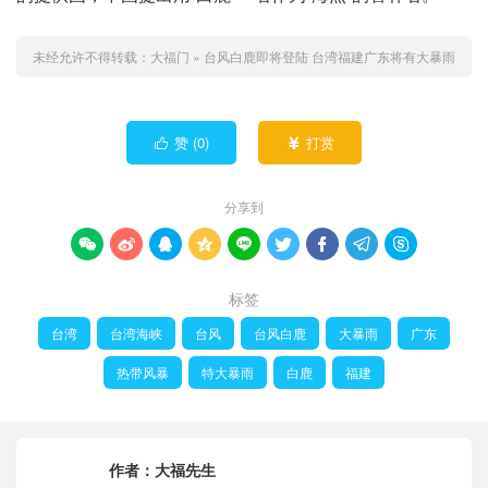
未经允许不得转载：
大福门
»
台风白鹿即将登陆 台湾福建广东将有大暴雨
赞 (
0
)
打赏


分享到









标签
台湾
台湾海峡
台风
台风白鹿
大暴雨
广东
热带风暴
特大暴雨
白鹿
福建
作者：
大福先生